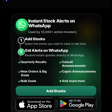
Instant Stock Alerts on
WhatsApp
Used by 10,000+ active investors
Add Stocks
1
Select the stocks you want to track in real time.
Get Alerts on WhatsApp
2
Receive instant updates directly to WhatsApp.
✓
✓
Quarterly Results
Concall
Announcements
✓
✓
New Orders & Big
Capex Announcements
Deals
✓
✦
Bulk Deals
And much more
Add Stocks