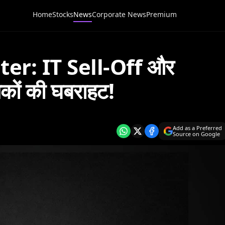
Home
Stocks
News
Corporate News
Premium
er: IT Sell-Off और
ेशकों की घबराहट!
Add as a Preferred
Source on Google