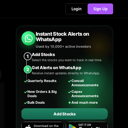
Login
Sign Up
Instant Stock Alerts on
WhatsApp
Used by 10,000+ active investors
Add Stocks
1
Select the stocks you want to track in real time.
Get Alerts on WhatsApp
2
Receive instant updates directly to WhatsApp.
✓
✓
Quarterly Results
Concall
Announcements
✓
✓
New Orders & Big
Capex
Deals
Announcements
✓
✦
Bulk Deals
And much more
Add Stocks