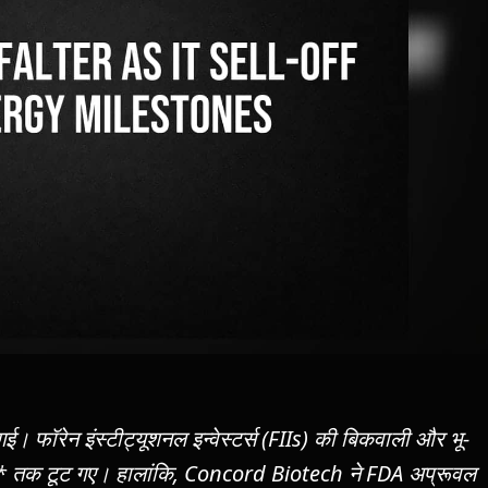
गई। फॉरेन इंस्टीट्यूशनल इन्वेस्टर्स (FIIs) की बिकवाली और भू-
** तक टूट गए। हालांकि, Concord Biotech ने FDA अप्रूवल