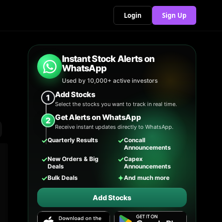
Login
Sign Up
Instant Stock Alerts on
WhatsApp
Used by 10,000+ active investors
Add Stocks
1
Select the stocks you want to track in real time.
Get Alerts on WhatsApp
2
Receive instant updates directly to WhatsApp.
✓
✓
Quarterly Results
Concall
Announcements
✓
✓
New Orders & Big
Capex
Deals
Announcements
✓
✦
Bulk Deals
And much more
Add Stocks