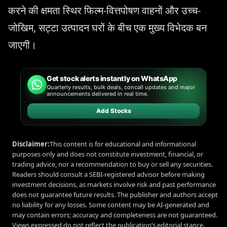
करने की क्षमता स्थिर फिल्म-वित्तपोषण वाहनों और उच्च-
जोखिम, सट्टा उत्पादन घरों के बीच एक मुख्य विभेदक बन
जाएगी।
Get stock alerts instantly on WhatsApp
Quarterly results, bulk deals, concall updates and major
announcements delivered in real time.
Add Stocks
Disclaimer:
This content is for educational and informational
purposes only and does not constitute investment, financial, or
trading advice, nor a recommendation to buy or sell any securities.
Readers should consult a SEBI-registered advisor before making
investment decisions, as markets involve risk and past performance
does not guarantee future results. The publisher and authors accept
no liability for any losses. Some content may be AI-generated and
may contain errors; accuracy and completeness are not guaranteed.
Views expressed do not reflect the publication’s editorial stance.