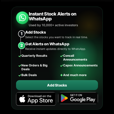
Instant Stock Alerts on
WhatsApp
Used by 10,000+ active investors
Add Stocks
1
Select the stocks you want to track in real time.
Get Alerts on WhatsApp
2
Receive instant updates directly to WhatsApp.
✓
✓
Quarterly Results
Concall
Announcements
✓
✓
New Orders & Big
Capex Announcements
Deals
✓
✦
Bulk Deals
And much more
Add Stocks