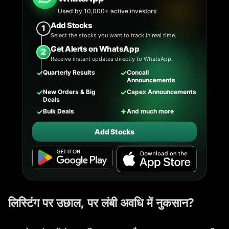
Used by 10,000+ active investors
Add Stocks
1
Select the stocks you want to track in real time.
Get Alerts on WhatsApp
2
Receive instant updates directly to WhatsApp.
✓
✓
Quarterly Results
Concall
Announcements
✓
✓
New Orders & Big
Capex Announcements
Deals
✓
✦
Bulk Deals
And much more
Add Stocks
लिस्टिंग पर उछाल, पर लंबी अवधि में नुकसान?