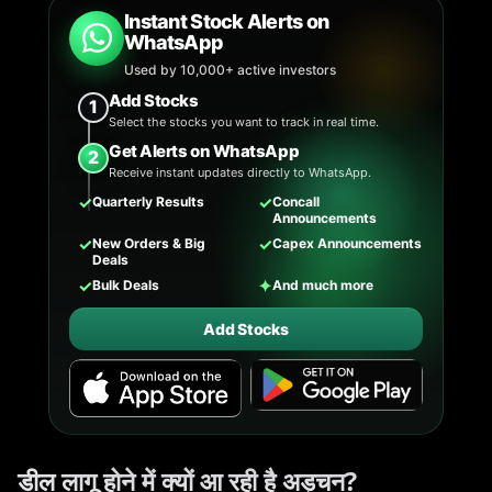
Instant Stock Alerts on
WhatsApp
Used by 10,000+ active investors
Add Stocks
1
Select the stocks you want to track in real time.
Get Alerts on WhatsApp
2
Receive instant updates directly to WhatsApp.
✓
✓
Quarterly Results
Concall
Announcements
✓
✓
New Orders & Big
Capex Announcements
Deals
✓
✦
Bulk Deals
And much more
Add Stocks
डील लागू होने में क्यों आ रही है अड़चन?