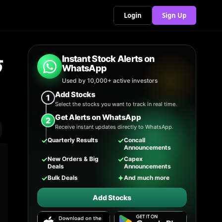
Login
Sign Up
े
Instant Stock Alerts on
WhatsApp
Used by 10,000+ active investors
Add Stocks
1
Select the stocks you want to track in real time.
Get Alerts on WhatsApp
2
Receive instant updates directly to WhatsApp.
✓
✓
Quarterly Results
Concall
Announcements
✓
✓
New Orders & Big
Capex
Deals
Announcements
✓
✦
Bulk Deals
And much more
Add Stocks