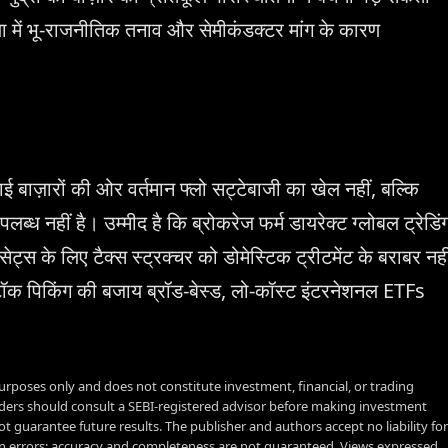
रिया में भू-राजनीतिक तनाव और सेमीकंडक्टर मांग के कारण
याई बाज़ारों की ओर वर्तमान फ्लो सट्टेबाजी का खेल नहीं, बल्कि
ब्ध नहीं है। उम्मीद है कि ब्रोकरेज फर्म डायरेक्ट ग्लोबल ट्रेडिं
सेट्स के लिए टैक्स स्ट्रक्चर को डोमेस्टिक ट्रीटमेंट के बराबर नही
्टॉक पिकिंग की बजाय ब्रॉड-बेस्ड, लो-कॉस्ट इंटरनेशनल ETFs
urposes only and does not constitute investment, financial, or trading
aders should consult a SEBI-registered advisor before making investment
t guarantee future results. The publisher and authors accept no liability for
 errors; accuracy and completeness are not guaranteed. Views expressed