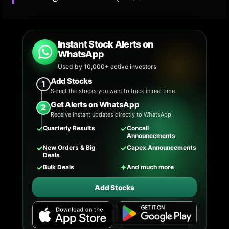
Instant Stock Alerts on
WhatsApp
Used by 10,000+ active investors
Add Stocks
1
Select the stocks you want to track in real time.
Get Alerts on WhatsApp
2
Receive instant updates directly to WhatsApp.
✓
✓
Quarterly Results
Concall
Announcements
✓
✓
New Orders & Big
Capex Announcements
Deals
✓
✦
Bulk Deals
And much more
Add Stocks