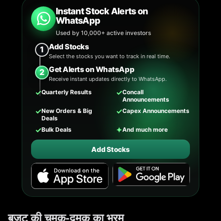
Instant Stock Alerts on
WhatsApp
Used by 10,000+ active investors
Add Stocks
1
Select the stocks you want to track in real time.
Get Alerts on WhatsApp
2
Receive instant updates directly to WhatsApp.
✓
✓
Quarterly Results
Concall
Announcements
✓
✓
New Orders & Big
Capex Announcements
Deals
✓
✦
Bulk Deals
And much more
Add Stocks
बजट की चमक-दमक का भ्रम