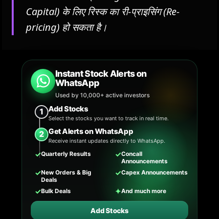
Capital) के लिए रिस्क का री-प्राइसिंग (Re-
pricing) हो सकता है।
Instant Stock Alerts on
WhatsApp
Used by 10,000+ active investors
Add Stocks
1
Select the stocks you want to track in real time.
Get Alerts on WhatsApp
2
Receive instant updates directly to WhatsApp.
✓
✓
Quarterly Results
Concall
Announcements
✓
✓
New Orders & Big
Capex Announcements
Deals
✓
✦
Bulk Deals
And much more
Add Stocks