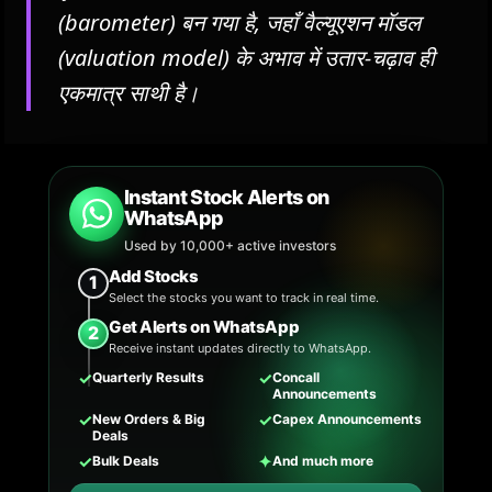
(barometer) बन गया है, जहाँ वैल्यूएशन मॉडल
(valuation model) के अभाव में उतार-चढ़ाव ही
एकमात्र साथी है।
Instant Stock Alerts on
WhatsApp
Used by 10,000+ active investors
Add Stocks
1
Select the stocks you want to track in real time.
Get Alerts on WhatsApp
2
Receive instant updates directly to WhatsApp.
✓
✓
Quarterly Results
Concall
Announcements
✓
✓
New Orders & Big
Capex Announcements
Deals
✓
✦
Bulk Deals
And much more