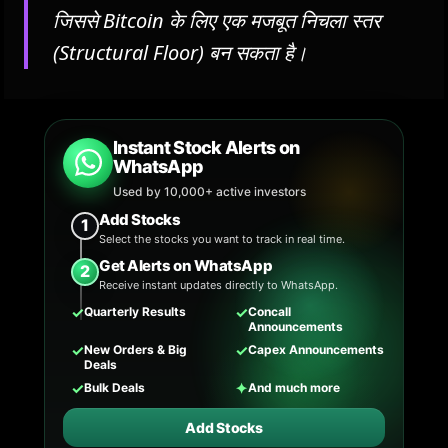
जिससे Bitcoin के लिए एक मजबूत निचला स्तर
(Structural Floor) बन सकता है।
Instant Stock Alerts on
WhatsApp
Used by 10,000+ active investors
Add Stocks
1
Select the stocks you want to track in real time.
Get Alerts on WhatsApp
2
Receive instant updates directly to WhatsApp.
✓
✓
Quarterly Results
Concall
Announcements
✓
✓
New Orders & Big
Capex Announcements
Deals
✓
✦
Bulk Deals
And much more
Add Stocks