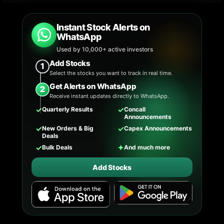
Instant Stock Alerts on
WhatsApp
Used by 10,000+ active investors
Add Stocks
1
Select the stocks you want to track in real time.
Get Alerts on WhatsApp
2
Receive instant updates directly to WhatsApp.
✓
✓
Quarterly Results
Concall
Announcements
✓
✓
New Orders & Big
Capex Announcements
Deals
✓
✦
Bulk Deals
And much more
Add Stocks