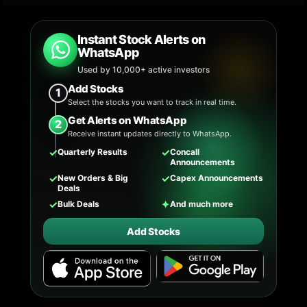
Instant Stock Alerts on
WhatsApp
Used by 10,000+ active investors
Add Stocks
1
Select the stocks you want to track in real time.
Get Alerts on WhatsApp
2
Receive instant updates directly to WhatsApp.
✓
✓
Quarterly Results
Concall
Announcements
✓
✓
New Orders & Big
Capex Announcements
Deals
✓
✦
Bulk Deals
And much more
Add Stocks