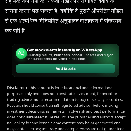
सहायक कंपनियों को नकदी भंडार पर संभावित दबाव का
सामना करना पड़ सकता है, क्योंकि वे पुराने ऑपरेटिंग मॉडल
से एक अत्यधिक विनियमित अनुपालन वातावरण में संक्रमण
कर रही हैं।
Get stock alerts instantly on WhatsApp
Quarterly results, bulk deals, concall updates and major
announcements delivered in real time.
Add Stocks
Disclaimer:
This content is for educational and informational
purposes only and does not constitute investment, financial, or
trading advice, nor a recommendation to buy or sell any securities.
Readers should consult a SEBI-registered advisor before making
investment decisions, as markets involve risk and past performance
does not guarantee future results. The publisher and authors accept
no liability for any losses. Some content may be AI-generated and
may contain errors; accuracy and completeness are not guaranteed.