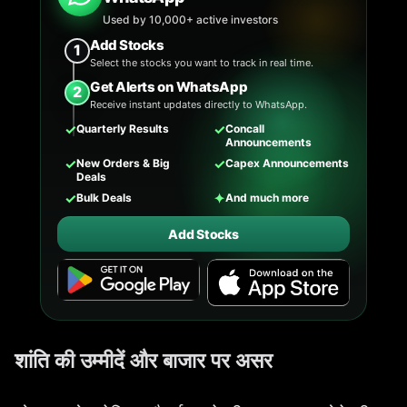
Used by 10,000+ active investors
Add Stocks
1
Select the stocks you want to track in real time.
Get Alerts on WhatsApp
2
Receive instant updates directly to WhatsApp.
✓
✓
Quarterly Results
Concall
Announcements
✓
✓
New Orders & Big
Capex Announcements
Deals
✓
✦
Bulk Deals
And much more
Add Stocks
शांति की उम्मीदें और बाजार पर असर