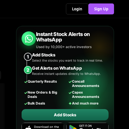
Login
Sign Up
Instant Stock Alerts on
WhatsApp
Used by 10,000+ active investors
Add Stocks
1
Select the stocks you want to track in real time.
Get Alerts on WhatsApp
2
Receive instant updates directly to WhatsApp.
✓
✓
Quarterly Results
Concall
Announcements
✓
✓
New Orders & Big
Capex
Deals
Announcements
✓
✦
Bulk Deals
And much more
Add Stocks