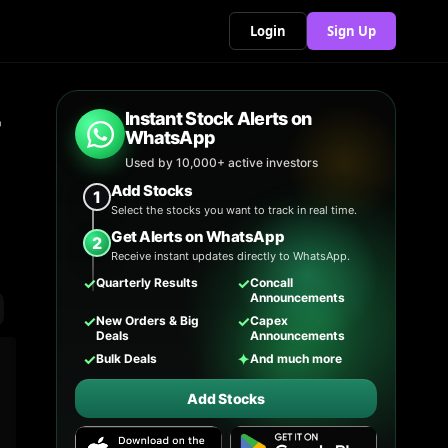
Login
Sign Up
Instant Stock Alerts on
WhatsApp
Used by 10,000+ active investors
Add Stocks
1
Select the stocks you want to track in real time.
Get Alerts on WhatsApp
2
Receive instant updates directly to WhatsApp.
✓
✓
Quarterly Results
Concall
Announcements
✓
✓
New Orders & Big
Capex
Deals
Announcements
✓
✦
Bulk Deals
And much more
Add Stocks