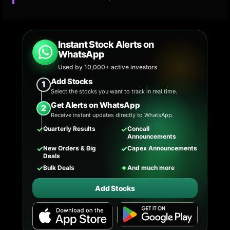
Instant Stock Alerts on
WhatsApp
Used by 10,000+ active investors
Add Stocks
1
Select the stocks you want to track in real time.
Get Alerts on WhatsApp
2
Receive instant updates directly to WhatsApp.
✓
✓
Quarterly Results
Concall
Announcements
✓
✓
New Orders & Big
Capex Announcements
Deals
✓
✦
Bulk Deals
And much more
Add Stocks