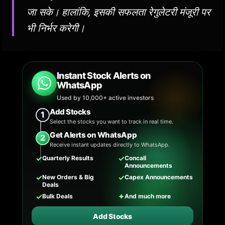
जा सके। हालांकि, इसकी सफलता रेगुलेटरी मंजूरी पर
भी निर्भर करेगी।
Instant Stock Alerts on
WhatsApp
Used by 10,000+ active investors
Add Stocks
1
Select the stocks you want to track in real time.
Get Alerts on WhatsApp
2
Receive instant updates directly to WhatsApp.
✓
✓
Quarterly Results
Concall
Announcements
✓
✓
New Orders & Big
Capex Announcements
Deals
✓
✦
Bulk Deals
And much more
Add Stocks