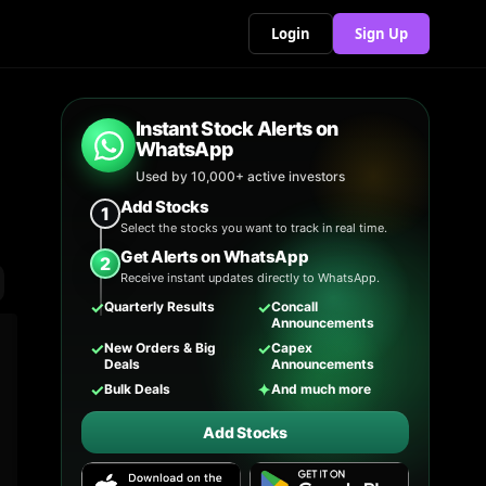
Login
Sign Up
Instant Stock Alerts on
WhatsApp
Used by 10,000+ active investors
Add Stocks
1
Select the stocks you want to track in real time.
Get Alerts on WhatsApp
2
Receive instant updates directly to WhatsApp.
✓
✓
Quarterly Results
Concall
Announcements
✓
✓
New Orders & Big
Capex
Deals
Announcements
✓
✦
Bulk Deals
And much more
Add Stocks