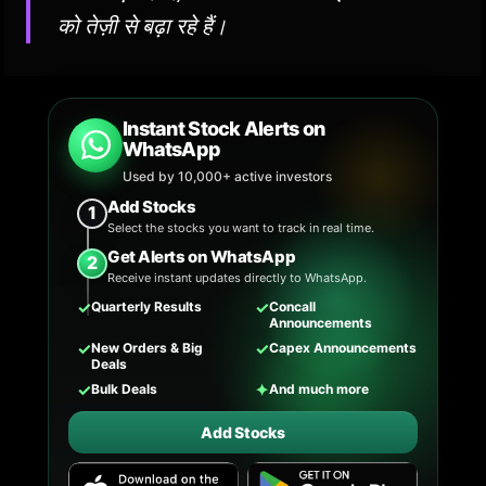
को तेज़ी से बढ़ा रहे हैं।
Instant Stock Alerts on
WhatsApp
Used by 10,000+ active investors
Add Stocks
1
Select the stocks you want to track in real time.
Get Alerts on WhatsApp
2
Receive instant updates directly to WhatsApp.
✓
✓
Quarterly Results
Concall
Announcements
✓
✓
New Orders & Big
Capex Announcements
Deals
✓
✦
Bulk Deals
And much more
Add Stocks