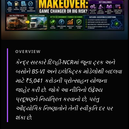
OVERVIEW
કેન્દ્ર સરકારે દિલ્હી-NCRમાં જૂના ટ્રક અને
બસોને BS-VI અને ઇલેક્ટ્રિક મોડેલોથી બદલવા
માટે ₹5,041 કરોડની પ્રોત્સાહન યોજના
જાહેર કરી છે. જોકે આ નીતિનો ઉદ્દેશ્ય
પ્રદૂષણને નિયંત્રિત કરવાનો છે, પરંતુ
ઔદ્યોગિક નિષ્ણાતોને તેની સ્વીકૃતિ દર પર
શંકા છે.