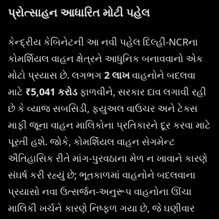
પ્રોત્સાહન આધારિત મોટી પહેલ
કેન્દ્રીય કેબિનેટની આ નવી પહેલ દિલ્હી-NCRના
કોમર્શિયલ વાહન ક્ષેત્રને આધુનિક બનાવવાનો એક
મોટો પ્રયાસ છે. લગભગ
2 લાખ
વાહનોને બદલવા
માટે
₹5,041 કરોડ
ફાળવીને, સરકાર દાવ લગાવી રહી
છે કે વ્યાજ સબસિડી, ફ્યુઅલ વાઉચર અને ટેક્સ
માફી જૂના વાહન માલિકોના પ્રતિકારને દૂર કરવા માટે
પૂરતી હશે. જોકે, કોમર્શિયલ વાહન સેગમેન્ટ
ઐતિહાસિક રીતે માંગ-પુરવઠાના મેળ ન ખાવાને કારણે
સંઘર્ષ કરી રહ્યું છે; ભૂતકાળમાં વાહનોને બદલવાના
પ્રયાસો નવા ઉત્સર્જન-અનુરૂપ વાહનોના ઊંચા
માલિકી ખર્ચને કારણે નિષ્ફળ ગયા છે, જે ઘણીવાર