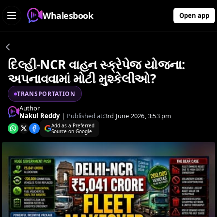
Whalesbook
Open app
દિલ્હી-NCR વાહન સ્ક્રેપેજ યોજના:
અપનાવવામાં મોટી મુશ્કેલીઓ?
TRANSPORTATION
Author
Nakul Reddy
|
Published at:
3rd June 2026, 3:53 pm
Add as a Preferred
Source on Google