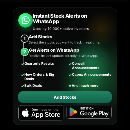
Instant Stock Alerts on
WhatsApp
Used by 10,000+ active investors
Add Stocks
1
Select the stocks you want to track in real time.
Get Alerts on WhatsApp
2
Receive instant updates directly to WhatsApp.
✓
✓
Quarterly Results
Concall
Announcements
✓
✓
New Orders & Big
Capex Announcements
Deals
✓
✦
Bulk Deals
And much more
Add Stocks