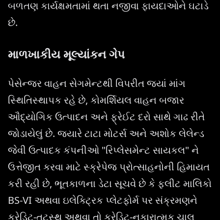
બળતણ કાર્યક્ષમતામાં થતા નજીવા ફાયદાઓને ઘટાડે
છે.
માળખાકીય મૂલ્યાંકન ગેપ
પેસેન્જર વાહન સેગમેન્ટથી વિપરીત જ્યાં માંગ
સ્થિતિસ્થાપક રહે છે, કોમર્શિયલ વાહન બજાર
ઔદ્યોગિક ઉત્પાદન અને ફ્રેઈટ દરો સાથે ગાઢ રીતે
જોડાયેલું છે. જ્યારે ટાટા મોટર્સ અને અશોક લેલેન્ડ
જેવી ઉત્પાદક કંપનીઓ "રિપ્લેસમેન્ટ સાયકલ" ને
ઉત્તેજીત કરવા માટે સ્ક્રેપેજ પ્રોત્સાહનોની હિમાયત
કરી રહી છે, ભૂતકાળના ડેટા સૂચવે છે કે ફ્લીટ માલિકો
BS-VI અથવા ઇલેક્ટ્રિક પ્લેટફોર્મ પર સંક્રમણને
ક્રેડિટ-તટસ્થ અથવા તો ક્રેડિટ-નકારાત્મક ચાલ