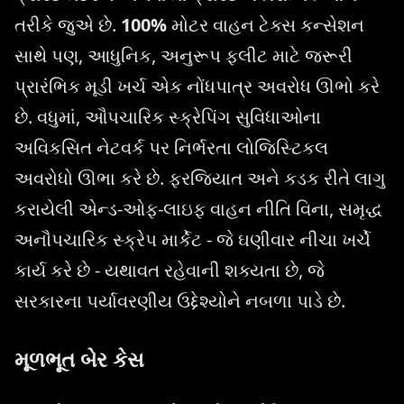
તરીકે જુએ છે.
100%
મોટર વાહન ટેક્સ કન્સેશન
સાથે પણ, આધુનિક, અનુરૂપ ફ્લીટ માટે જરૂરી
પ્રારંભિક મૂડી ખર્ચ એક નોંધપાત્ર અવરોધ ઊભો કરે
છે. વધુમાં, ઔપચારિક સ્ક્રેપિંગ સુવિધાઓના
અવિકસિત નેટવર્ક પર નિર્ભરતા લોજિસ્ટિકલ
અવરોધો ઊભા કરે છે. ફરજિયાત અને કડક રીતે લાગુ
કરાયેલી એન્ડ-ઓફ-લાઇફ વાહન નીતિ વિના, સમૃદ્ધ
અનૌપચારિક સ્ક્રેપ માર્કેટ - જે ઘણીવાર નીચા ખર્ચે
કાર્ય કરે છે - યથાવત રહેવાની શક્યતા છે, જે
સરકારના પર્યાવરણીય ઉદ્દેશ્યોને નબળા પાડે છે.
મૂળભૂત બેર કેસ