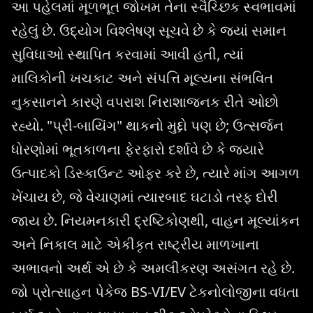
આ પહેલમાં મૂળભૂત જોખમ તેના સ્વૈચ્છિક સ્વભાવમાં
રહેલું છે. ઉદ્યોગ વિશ્લેષણ સૂચવે છે કે જ્યાં સમાન
સુવિધાઓ સ્થાપિત કરવામાં આવી હતી, ત્યાં
માલિકોની ખચકાટ અને સંપત્તિ મૂલ્યના સંભવિત
નુકસાનને કારણે વપરાશ નિરાશાજનક રીતે ઓછો
રહ્યો. "પ્રી-બાયિંગ" થાકનો મુદ્દો પણ છે; ઉત્સર્જન
ધોરણોમાં ભૂતકાળના ફેરફારો દર્શાવે છે કે જ્યારે
ઉત્પાદકો ડિસ્કાઉન્ટ ઓફર કરે છે, ત્યારે માંગ આગળ
ખેંચાય છે, જે વેચાણમાં ત્યારબાદ ઘટાડો તરફ દોરી
જાય છે. નિયમનકારી દ્રષ્ટિકોણથી, વાહન મૂલ્યાંકન
અને નિકાલ માટે એકીકૃત રાષ્ટ્રીય માળખાના
અભાવનો અર્થ એ છે કે અમલીકરણ અસંગત રહે છે.
જો પ્રોત્સાહન પેકેજ BS-VI/EV ટેકનોલોજીના વધતા