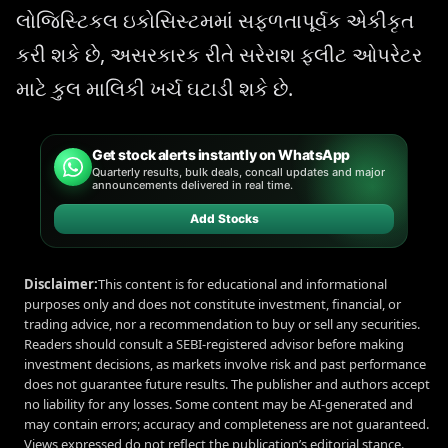
લોજિસ્ટિકલ ઇકોસિસ્ટમમાં સફળતાપૂર્વક એકીકૃત
કરી શકે છે, અસરકારક રીતે સરેરાશ ફ્લીટ ઓપરેટર
માટે કુલ માલિકી ખર્ચ ઘટાડી શકે છે.
Get stock alerts instantly on WhatsApp
Quarterly results, bulk deals, concall updates and major
announcements delivered in real time.
Add Stocks
Disclaimer:
This content is for educational and informational
purposes only and does not constitute investment, financial, or
trading advice, nor a recommendation to buy or sell any securities.
Readers should consult a SEBI-registered advisor before making
investment decisions, as markets involve risk and past performance
does not guarantee future results. The publisher and authors accept
no liability for any losses. Some content may be AI-generated and
may contain errors; accuracy and completeness are not guaranteed.
Views expressed do not reflect the publication’s editorial stance.