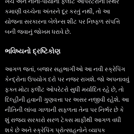
ખર્ચ અને નાના-પાયાના ફ્લીટ ઓપરેટરોના સ્થિર
કમાણી વચ્ચેના અંતરને દૂર કરતું નથી, તો આ
યોજના સરકારના બેલેન્સ શીટ પર નિષ્ફળ સંપત્તિ
બની જવાનું જોખમ ધરાવે છે.
ભવિષ્યનો દ્રષ્ટિકોણ
આગળ જતાં, બજાર સહભાગીઓ આ નવી સ્ક્રેપિંગ
કેન્દ્રોના ઉપયોગ દરો પર નજર રાખશે. જો અપનાવવું
ફક્ત મોટા ફ્લીટ ઓપરેટરો સુધી મર્યાદિત રહે છે, તો
દિલ્હીની હવાની ગુણવત્તા પર અસર નજીવી રહેશે. આ
નીતિની લાંબા ગાળાની સફળતા તેના પર નિર્ભર છે કે
શું રાજ્ય સરકારો સરળ ટેક્સ માફીથી આગળ વધી
શકે છે અને સ્ક્રેપિંગ પ્રોત્સાહનોને વ્યાપક