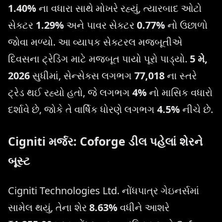
1.40%
ના વધારા સાથે મોખરે રહ્યું, ત્યારબાદ ઓટો
સેક્ટર
1.29%
અને પાવર સેક્ટર
0.77%
નો ઉછાળો
જોવા મળ્યો. આ વ્યાપક સેક્ટરલ મજબૂતીએ
દિવસના ટ્રેડિંગ માટે મજબૂત પાયો પૂરો પાડ્યો.
5 મે,
2026
સુધીમાં, સેન્સેક્સ લગભગ
77,018
ના સ્તરે
ટ્રેડ થઈ રહ્યો હતો, જે લગભગ
4%
નો માસિક વધારો
દર્શાવે છે, જોકે તે વાર્ષિક ધોરણે લગભગ
4.5%
નીચે છે.
Cigniti મર્જર: Coforge ડીલ પહેલાં શેરને
બૂસ્ટ
Cigniti Technologies Ltd. નોંધપાત્ર ગેઇનર્સમાં
સામેલ થયું, તેના શેર
8.63%
વધીને આશરે