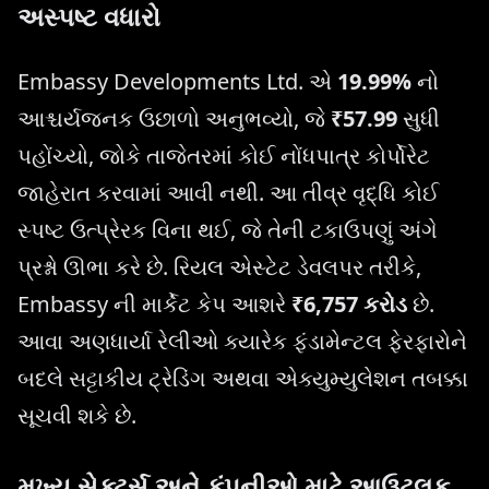
અસ્પષ્ટ વધારો
Embassy Developments Ltd. એ
19.99%
નો
આશ્ચર્યજનક ઉછાળો અનુભવ્યો, જે
₹57.99
સુધી
પહોંચ્યો, જોકે તાજેતરમાં કોઈ નોંધપાત્ર કોર્પોરેટ
જાહેરાત કરવામાં આવી નથી. આ તીવ્ર વૃદ્ધિ કોઈ
સ્પષ્ટ ઉત્પ્રેરક વિના થઈ, જે તેની ટકાઉપણું અંગે
પ્રશ્નો ઊભા કરે છે. રિયલ એસ્ટેટ ડેવલપર તરીકે,
Embassy ની માર્કેટ કેપ આશરે
₹6,757 કરોડ
છે.
આવા અણધાર્યા રેલીઓ ક્યારેક ફંડામેન્ટલ ફેરફારોને
બદલે સટ્ટાકીય ટ્રેડિંગ અથવા એક્યુમ્યુલેશન તબક્કા
સૂચવી શકે છે.
મુખ્ય સેક્ટર્સ અને કંપનીઓ માટે આઉટલૂક