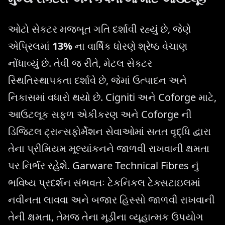
ઓટો સેક્ટર મજબૂત ગતિ દર્શાવી રહ્યું છે, જેણે
એપ્રિલમાં
13%
ના વાર્ષિક ધોરણે શ્રેષ્ઠ વેચાણ
નોંધાવ્યું છે. તેવી જ રીતે, મેટલ સેક્ટર
સ્થિતિસ્થાપકતા દર્શાવે છે, જેમાં ઉત્પાદન અને
નિકાસમાં વધારો થયો છે. Cigniti અને Coforge માટે,
આઉટલૂક સફળ એકીકરણ અને Coforge ની
ડિજિટલ ટ્રાન્સફોર્મેશન સેવાઓમાં સતત વૃદ્ધિ દ્વારા
તેના પ્રીમિયમ મૂલ્યાંકનને જાળવી રાખવાની ક્ષમતા
પર નિર્ભર રહેશે. Garware Technical Fibres નું
ભવિષ્ય પ્રદર્શન સંભવતઃ ટેકનિકલ ટેક્સટાઇલમાં
નવીનતા લાવવા અને બજાર હિસ્સો જાળવી રાખવાની
તેની ક્ષમતા, તેમજ તેના મૂડીના વ્યૂહાત્મક ઉપયોગ