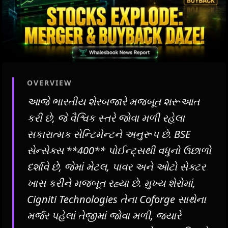
OVERVIEW
આજે ભારતીય શેરબજારે મજબૂત શરૂઆત
કરી છે, જે વૈશ્વિક સ્તરે જોવા મળી રહેલા
સકારાત્મક સેન્ટિમેન્ટને અનુરૂપ છે. BSE
સેન્સેક્સ **400** પોઈન્ટ્સથી વધુનો ઉછાળો
દર્શાવે છે, જેમાં મેટલ, પાવર અને ઓટો સેક્ટર
ખાસ કરીને મજબૂત રહ્યા છે. મુખ્ય શેરોમાં,
Cigniti Technologies તેના Coforge સાથેના
મર્જર પહેલાં તેજીમાં જોવા મળી, જ્યારે