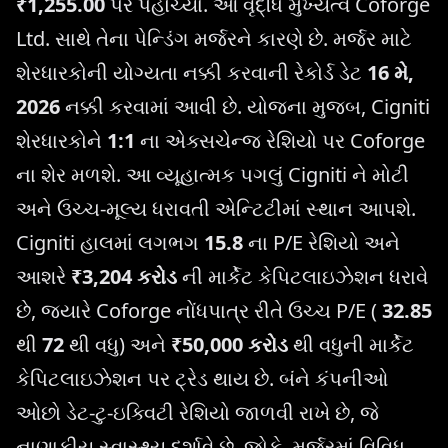
₹1,255.00
પર પહોંચ્યા. આ વૃદ્ધિ મુખ્યત્વે Coforge
Ltd. સાથે તેના પેન્ડિંગ મર્જરને કારણે છે. મર્જર માટે
શેરધારકોની યોગ્યતા નક્કી કરવાની રેકોર્ડ ડેટ
16 મે,
2026
નક્કી કરવામાં આવી છે. યોજના મુજબ, Cigniti
શેરધારકોને
1:1
ના એક્સચેન્જ રેશિયો પર Coforge
ના શેર મળશે. આ વ્યૂહાત્મક પગલું Cigniti ને મોટી
અને ઉચ્ચ-મૂલ્ય ધરાવતી એન્ટિટીમાં સ્થાન આપશે.
Cigniti હાલમાં લગભગ
15.8
ના P/E રેશિયો અને
આશરે
₹3,204 કરોડ
ની માર્કેટ કેપિટલાઇઝેશન ધરાવે
છે, જ્યારે Coforge નોંધપાત્ર રીતે ઉચ્ચ P/E (
32.85
થી
72
થી વધુ) અને
₹50,000 કરોડ
થી વધુની માર્કેટ
કેપિટલાઇઝેશન પર ટ્રેડ થાય છે. બંને કંપનીઓ
ઓછો ડેટ-ટુ-ઇક્વિટી રેશિયો જાળવી રાખે છે, જે
નાણાકીય સ્વાસ્થ્ય દર્શાવે છે. જોકે, મર્જરમાં વિવિધ