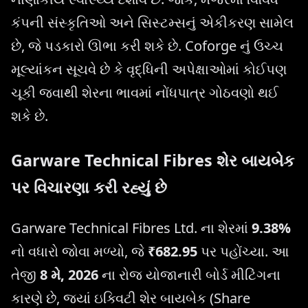
કંપની સંસ્કૃતિઓ અને સિસ્ટમ્સનું એકીકરણ સામેલ
છે, જે પડકારો ઊભા કરી શકે છે. Coforge નું ઉચ્ચ
મૂલ્યાંકન સૂચવે છે કે વૃદ્ધિની અપેક્ષાઓમાં કોઈપણ
ચૂકી જવાથી શેરના ભાવમાં નોંધપાત્ર ગોઠવણો થઈ
શકે છે.
Garware Technical Fibres શેર બાયબેક
પર વિચારણા કરી રહ્યું છે
Garware Technical Fibres Ltd. ના શેરમાં
9.38%
નો વધારો જોવા મળ્યો, જે
₹682.95
પર પહોંચ્યા. આ
તેજી
8 મે, 2026
ના રોજ યોજાનારી બોર્ડ મીટિંગના
કારણે છે, જ્યાં ઇક્વિટી શેર બાયબેક (Share