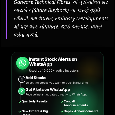
Garware Technical Fibres એ પ્રસ્તાવિત શેર
બાયબેક (Share Buyback) ના કારણે વૃદ્ધિ
નોંધાવી. આ ઉપરાંત, Embassy Developments
માં પણ એક નોંધપાત્ર, જોકે અસ્પષ્ટ, વધારો
જોવા મળ્યો.
Instant Stock Alerts on
WhatsApp
Used by 10,000+ active investors
Add Stocks
1
Select the stocks you want to track in real time.
Get Alerts on WhatsApp
2
Receive instant updates directly to WhatsApp.
✓
✓
Quarterly Results
Concall
Announcements
✓
✓
New Orders & Big
Capex Announcements
Deals