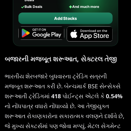
✓
✦
Bulk Deals
And much more
Add Stocks
બજારની મજબૂત શરૂઆત, સેક્ટરલ તેજી
ભારતીય શેરબજારે બુધવારના ટ્રેડિંગ સત્રની
મજબૂત શરૂઆત કરી છે. બેન્ચમાર્ક BSE સેન્સેક્સે
શરૂઆતી ટ્રેડિંગમાં
418
પોઈન્ટ્સ એટલે કે
0.54%
નો નોંધપાત્ર વધારો નોંધાવ્યો છે. આ તેજીયુક્ત
શરૂઆત રોકાણકારોના સકારાત્મક વલણને દર્શાવે છે,
જે મુખ્ય સેક્ટર્સમાં પણ જોવા મળ્યું. મેટલ સેગમેન્ટ