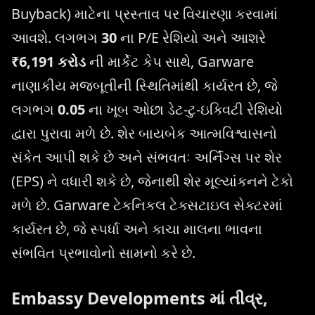
Buyback) માટેના પ્રસ્તાવ પર વિચારણા કરવામાં
આવશે. લગભગ
30
ના P/E રેશિયો અને આશરે
₹6,191 કરોડ
ની માર્કેટ કેપ સાથે, Garware
નાણાકીય મજબૂતીની સ્થિતિમાંથી કાર્યરત છે, જે
લગભગ
0.05
ના ખૂબ ઓછા ડેટ-ટુ-ઇક્વિટી રેશિયો
દ્વારા પુરાવા મળે છે. શેર બાયબેક આત્મવિશ્વાસનો
સંકેત આપી શકે છે અને સંભવતઃ અર્નિંગ્સ પર શેર
(EPS) ને વધારી શકે છે, જેનાથી શેર મૂલ્યાંકનને ટેકો
મળે છે. Garware ટેકનિકલ ટેક્સટાઇલ સેક્ટરમાં
કાર્યરત છે, જે સ્પર્ધા અને કાચા માલના ભાવના
સંભવિત પ્રભાવોનો સામનો કરે છે.
Embassy Developments માં તીવ્ર,