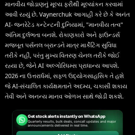
માનવીય જોડાણનું મૂલ્ય ફરીથી મૂલ્યાંકન કરવામાં
આવી રહ્યું છે. Vaynerchuk આગાહી કરે છે કે અનંત
AI- જનરેટેડ કન્ટેન્ટની દુનિયામાં, "માનવીય તત્વ"
અંતિમ દુર્લભતા બનશે. રોકાણકારો અને ફાઉન્ડર્સ
મજબૂત પર્સનલ બ્રાન્ડને માત્ર માર્કેટિંગ સુવિધા
તરીકે નહીં, પરંતુ મુખ્ય વિતરણ ચેનલ તરીકે જોઈ
રહ્યા છે, જેને AI અલ્ગોરિધમ્સ પ્રાધાન્ય આપશે.
2026 ના ઉત્તરાર્ધમાં, સફળ ઉદ્યોગસાહસિક તે હશે
જે AI-સંચાલિત કાર્યક્ષમતાને અદમ્ય, ચકાસી શકાય
તેવી અને અનન્ય માનવ ઓળખ સાથે જોડી શકશે.
Get stock alerts instantly on WhatsApp
Quarterly results, bulk deals, concall updates and major
announcements delivered in real time.