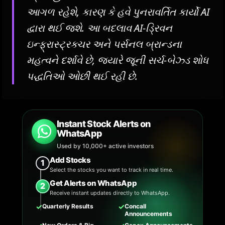
આગળ રહેશે, કારણ કે હવે પુનરાવર્તિત કાર્યો AI
દ્વારા થઈ જશે. આ બદલાવ AI-ડ્રિવન
ઇન્ફ્રાસ્ટ્રક્ચર અને પર્સનલ બ્રાન્ડના
મહત્વને દર્શાવે છે, જ્યારે જૂની સર્ચ-બેઝ્ડ શોધ
પદ્ધતિઓ ઓછી થઈ રહી છે.
Instant Stock Alerts on
WhatsApp
Used by 10,000+ active investors
Add Stocks
1
Select the stocks you want to track in real time.
Get Alerts on WhatsApp
2
Receive instant updates directly to WhatsApp.
✓
✓
Quarterly Results
Concall
Announcements