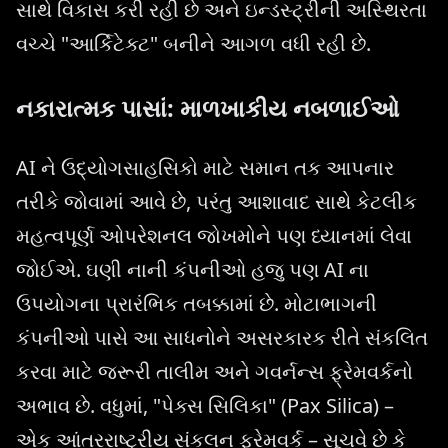
સાથે વિકાસ કરી રહી છે અને ઇન્ડસ્ટ્રીની અસ્થિરતા
વચ્ચે "આર્કિટેક્ટ" બનીને આગળ વધી રહી છે.
નકારાત્મક પાસાં: માળખાકીય નબળાઈઓ
AI ને ઉદ્યોગસાહસિકો માટે સમાન તક આપનાર
તરીકે જોવામાં આવે છે, પરંતુ આશાવાદ સાથે કેટલીક
મહત્વપૂર્ણ ઓપરેશનલ જોખમોને પણ ધ્યાનમાં લેવા
જોઈએ. ઘણી નાની કંપનીઓ હજુ પણ AI ના
ઉપયોગના પ્રારંભિક તબક્કામાં છે. મોટાભાગની
કંપનીઓ પાસે આ સાધનોને અસરકારક રીતે સંકલિત
કરવા માટે જરૂરી તાલીમ અને ગવર્નન્સ ફ્રેમવર્કનો
અભાવ છે. વધુમાં, "પેક્સ સિલિકા" (Pax Silica) –
એક આંતરરાષ્ટ્રીય સંકલન ફ્રેમવર્ક – સૂચવે છે કે