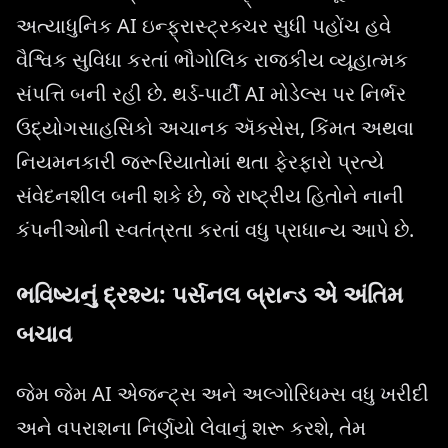
અત્યાધુનિક AI ઇન્ફ્રાસ્ટ્રક્ચર સુધી પહોંચ હવે
વૈશ્વિક સુવિધા કરતાં ભૌગોલિક રાજકીય વ્યૂહાત્મક
સંપત્તિ બની રહી છે. થર્ડ-પાર્ટી AI મોડેલ્સ પર નિર્ભર
ઉદ્યોગસાહસિકો અચાનક ઍક્સેસ, કિંમત અથવા
નિયમનકારી જરૂરિયાતોમાં થતા ફેરફારો પ્રત્યે
સંવેદનશીલ બની શકે છે, જે રાષ્ટ્રીય હિતોને નાની
કંપનીઓની સ્વતંત્રતા કરતાં વધુ પ્રાધાન્ય આપે છે.
ભવિષ્યનું દ્રશ્ય: પર્સનલ બ્રાન્ડ એ અંતિમ
બચાવ
જેમ જેમ AI એજન્ટ્સ અને અલ્ગોરિધમ્સ વધુ ખરીદી
અને વપરાશના નિર્ણયો લેવાનું શરૂ કરશે, તેમ