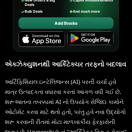
✓
✓
New Orders & Big
Capex Announcements
Deals
✓
✦
Bulk Deals
And much more
Add Stocks
એક્ઝેક્યુશનથી આર્કિટેક્ચર તરફનો બદલાવ
આર્ટિફિશિયલ ઇન્ટેલિજન્સ (AI) પરની ચર્ચા હવે
માત્ર ઉત્પાદકતા વધારવા કરતાં આગળ વધી ગઈ છે.
શરૂઆતના તબક્કામાં AI નો ઉપયોગ રોજિંદા કામોને
ઓટોમેટ કરવા માટે થતો હતો, પરંતુ હવે નવા ઉદ્યોગો
શરૂ કરવાની રીતમાં મોટા માળખાકીય ફેરફારોની
જરૂર છે. Vaynerchuk નું "આર્કિટેક્ટ વિરુદ્ધ મેસન"