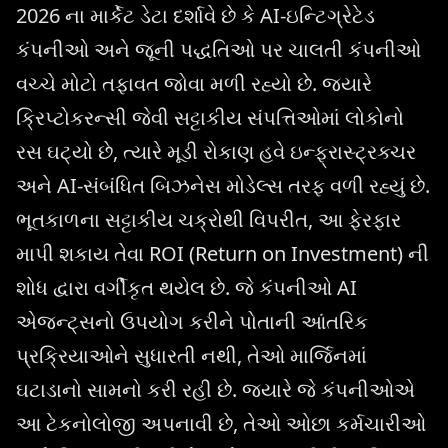
2026 ના માર્કેટ ડેટા દર્શાવે છે કે AI-ઇન્ટિગ્રેટેડ
કંપનીઓ અને જૂની પદ્ધતિઓ પર ચાલતી કંપનીઓ
વચ્ચે મોટો તફાવત જોવા મળી રહ્યો છે. જ્યારે
ક્રિપ્ટોકરન્સી જેવી સટ્ટાકીય સંપત્તિઓમાં લોકોનો
રસ ઘટ્યો છે, ત્યારે મૂડી રોકાણ હવે ઇન્ફ્રાસ્ટ્રક્ચર
અને AI-સંબંધિત બિઝનેસ મોડેલ્સ તરફ વળી રહ્યું છે.
ભૂતકાળના સટ્ટાકીય ચક્રોથી વિપરીત, આ ફેરફાર
માપી શકાય તેવા ROI (Return on Investment) ની
શોધ દ્વારા વર્ગીકૃત થયેલ છે. જે કંપનીઓ AI
એજન્ટ્સનો ઉપયોગ કરીને પોતાની આંતરિક
પ્રક્રિયાઓને સુધારતી નથી, તેઓ માર્જિનમાં
ઘટાડાનો સામનો કરી રહી છે. જ્યારે જે કંપનીઓએ
આ ટેકનોલોજી અપનાવી છે, તેઓ ઓછા કર્મચારીઓ