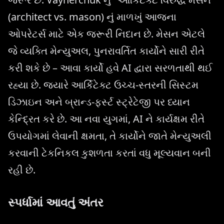
(architect vs. mason) નું માળખું આજના
ઓપરેટર્સ માટે એક જરૂરી નિદાન છે. મેસન એટલે
જે વ્યક્તિ મેન્યુઅલ, પુનરાવર્તિત કાર્યોને સારી રીતે
કરી શકે છે – આવા કાર્યો હવે AI દ્વારા સરળતાથી થઈ
રહ્યા છે. જ્યારે આર્કિટેક્ટ ઉચ્ચ-સ્તરની સિસ્ટમ
ડિઝાઇન અને બ્રાન્ડ-ફર્સ્ટ સ્ટ્રેટેજી પર ધ્યાન
કેન્દ્રિત કરે છે. આ નવા યુગમાં, AI ને કાર્યક્ષમ રીતે
ઉપયોગમાં લેવાની ક્ષમતા, તે કાર્યોને જાતે મેન્યુઅલી
કરવાની ટેકનિકલ કુશળતા કરતાં વધુ મૂલ્યવાન બની
રહી છે.
સ્પર્ધામાં આવતું અંતર