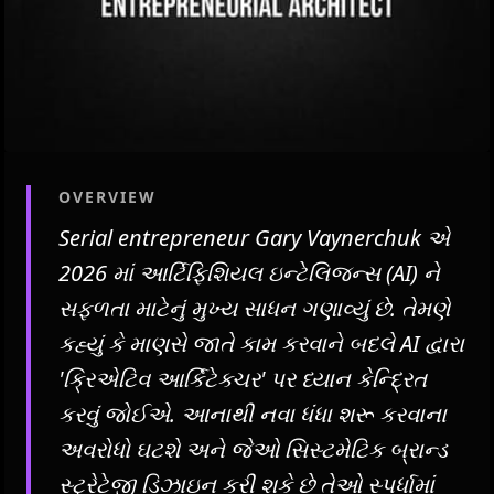
OVERVIEW
Serial entrepreneur Gary Vaynerchuk એ
2026 માં આર્ટિફિશિયલ ઇન્ટેલિજન્સ (AI) ને
સફળતા માટેનું મુખ્ય સાધન ગણાવ્યું છે. તેમણે
કહ્યું કે માણસે જાતે કામ કરવાને બદલે AI દ્વારા
'ક્રિએટિવ આર્કિટેક્ચર' પર ધ્યાન કેન્દ્રિત
કરવું જોઈએ. આનાથી નવા ધંધા શરૂ કરવાના
અવરોધો ઘટશે અને જેઓ સિસ્ટમેટિક બ્રાન્ડ
સ્ટ્રેટેજી ડિઝાઇન કરી શકે છે તેઓ સ્પર્ધામાં