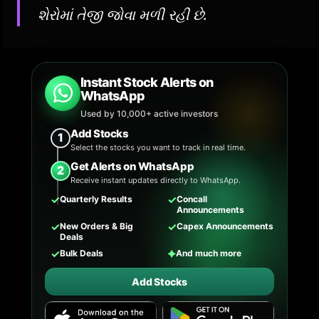
શેરોમાં તેજી જોવા મળી રહી છે.
Instant Stock Alerts on
WhatsApp
Used by 10,000+ active investors
Add Stocks
1
Select the stocks you want to track in real time.
Get Alerts on WhatsApp
2
Receive instant updates directly to WhatsApp.
✓
✓
Quarterly Results
Concall
Announcements
✓
✓
New Orders & Big
Capex Announcements
Deals
✓
✦
Bulk Deals
And much more
Add Stocks