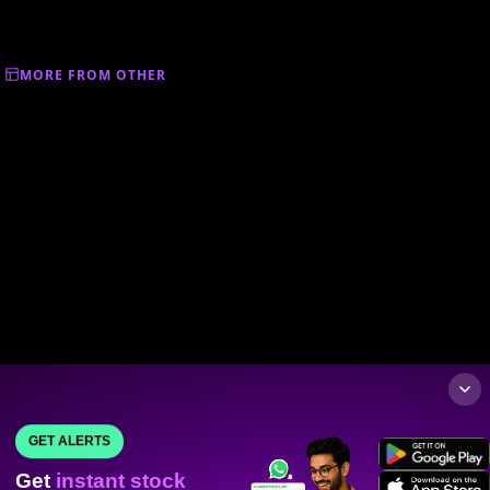
MORE FROM OTHER
GET ALERTS
Get
instant stock