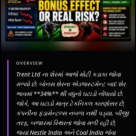
OVERVIEW
Trent Ltd ના શેરમાં આજે મોટી કડાકા જોવા
મળ્યો છે. બોનસ શેરના એડજસ્ટમેન્ટ બાદ શેર
ભાવમાં **34%** થી વધુનો ઘટાડો નોંધાયો છે.
જોકે, આ ઘટાડો માત્ર ટેકનિકલ કારણોસર છે,
કંપનીના ફંડામેન્ટલ્સ નબળા નથી પડ્યા. બીજી
તરફ, બજારમાં સ્થિરતા જોવા મળી રહી છે,
જ્યાં Nestle India અને Coal India જેવા