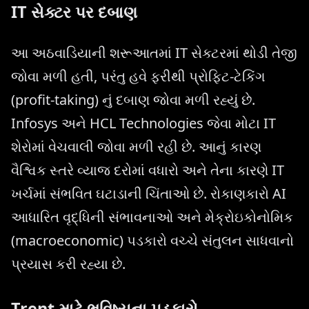
IT સેક્ટર પર દબાણ
આ અઠવાડિયાની શરૂઆતમાં IT સેક્ટરમાં થોડી તેજી
જોવા મળી હતી, પરંતુ હવે ફરીથી પ્રોફિટ-ટેકિંગ
(profit-taking) નું દબાણ જોવા મળી રહ્યું છે.
Infosys અને HCL Technologies જેવા મોટા IT
શેરોમાં વેચવાલી જોવા મળી રહી છે. આનું કારણ
વૈશ્વિક સ્તરે વ્યાજ દરોમાં વધારો અને તેના કારણે IT
ખર્ચમાં સંભવિત ઘટાડાની ચિંતાઓ છે. રોકાણકારો AI
આધારિત વૃદ્ધિની સંભાવનાઓ અને મેક્રોઇકોનોમિક
(macroeconomic) પડકારો વચ્ચે સંતુલન સાધવાનો
પ્રયાસ કરી રહ્યા છે.
Trent માટે ભવિષ્યના પડકારો