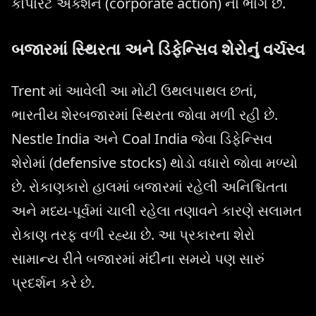
કોર્પોરેટ એક્શન (corporate action) નો ભાગ છે.
બજારમાં સ્થિરતા અને ડિફેન્સિવ શેરોનું વર્ચસ્વ
Trent માં આવેલી આ મોટી ઉથલપાથલ છતાં,
ભારતીય શેરબજારમાં સ્થિરતા જોવા મળી રહી છે.
Nestle India અને Coal India જેવા ડિફેન્સિવ
શેરોમાં (defensive stocks) થોડો વધારો જોવા મળ્યો
છે. રોકાણકારો હાલમાં બજારમાં રહેલી અનિશ્ચિતતા
અને મધ્ય-પૂર્વમાં ચાલી રહેલા તણાવને કારણે સલામત
રોકાણ તરફ વળી રહ્યા છે. આ પ્રકારના શેરો
સામાન્ય રીતે બજારમાં મંદીના સમયે પણ સારું
પ્રદર્શન કરે છે.