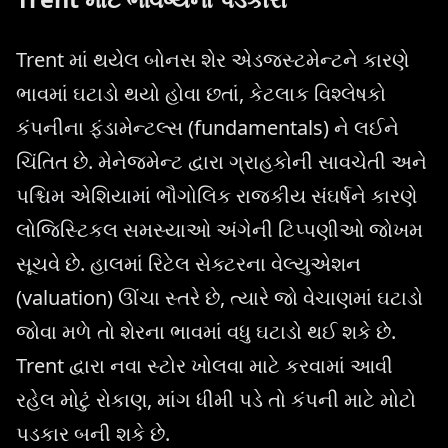
Trent માં થયેલ બોનસ શેર એડજસ્ટમેન્ટને કારણે
ભાવમાં ઘટાડો થયો હોવા છતાં, કેટલાક વિશ્લેષકો
કંપનીના ફંડામેન્ટલ્સ (fundamentals) ને લઈને
ચિંતિત છે. મેનેજમેન્ટ દ્વારા ગ્રાહકોની સાવચેતી અને
પશ્ચિમ એશિયામાં ભૌગોલિક રાજકીય સંઘર્ષને કારણે
લોજિસ્ટિકલ સમસ્યાઓ અંગેની ટિપ્પણીઓ જોખમ
સૂચવે છે. હાલમાં રિટેલ સેક્ટરના વેલ્યુએશન
(valuation) ઊંચા સ્તરે છે, ત્યારે જો વેચાણમાં ઘટાડો
જોવા મળે તો શેરના ભાવમાં વધુ ઘટાડો થઈ શકે છે.
Trent દ્વારા નવા સ્ટોર ખોલવા માટે કરવામાં આવી
રહેલ મોટું રોકાણ, માંગ ધીમી પડે તો કંપની માટે મોટો
પડકાર બની શકે છે.