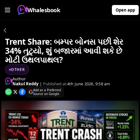
Whalesbook
Open app
Trent Share: બમ્પર બોનસ પછી શેર
34% તૂટ્યો, શું બજારમાં આવી શકે છે
મોટી ઉથલપાથલ?
OTHER
Author
Nakul Reddy
|
Published at:
4th June 2026, 9:58 am
Add as a Preferred
Source on Google