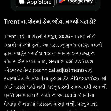
Trent ના શેરમાં કેમ જોવા મળ્યો ઘટાડો?
Trent Ltd ના શેરમાં
4 જૂન, 2026
ના રોજ મોટો
કડાકો બોલ્યો હતો. આ ઘટાડાનું મુખ્ય કારણ કંપની
દ્વારા જાહેર કરાયેલ
1:2
ના બોનસ શેર ઇશ્યૂ છે.
બોનસ શેર મળ્યા બાદ, શેરના ભાવમાં ટેકનિકલ
એડજસ્ટમેન્ટ (technical adjustment) થવું
સ્વાભાવિક છે. કંપનીના કુલ માર્કેટ કેપિટલાઇઝેશનમાં
કોઈ ઘટાડો થયો નથી, પરંતુ શેરની સંખ્યા વધી જવાથી
પ્રતિ શેર ભાવ ઘટી ગયો છે. આ ઘટાડો કંપનીના
વેચાણ કે નફામાં ઘટાડાને કારણે નથી, પરંતુ માત્ર