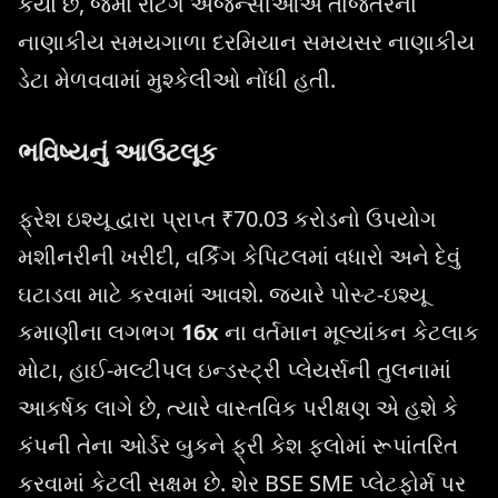
કર્યો છે, જેમાં રેટિંગ એજન્સીઓએ તાજેતરના
નાણાકીય સમયગાળા દરમિયાન સમયસર નાણાકીય
ડેટા મેળવવામાં મુશ્કેલીઓ નોંધી હતી.
ભવિષ્યનું આઉટલૂક
ફ્રેશ ઇશ્યૂ દ્વારા પ્રાપ્ત ₹70.03 કરોડનો ઉપયોગ
મશીનરીની ખરીદી, વર્કિંગ કેપિટલમાં વધારો અને દેવું
ઘટાડવા માટે કરવામાં આવશે. જ્યારે પોસ્ટ-ઇશ્યૂ
કમાણીના લગભગ
16x
ના વર્તમાન મૂલ્યાંકન કેટલાક
મોટા, હાઈ-મલ્ટીપલ ઇન્ડસ્ટ્રી પ્લેયર્સની તુલનામાં
આકર્ષક લાગે છે, ત્યારે વાસ્તવિક પરીક્ષણ એ હશે કે
કંપની તેના ઓર્ડર બુકને ફ્રી કેશ ફ્લોમાં રૂપાંતરિત
કરવામાં કેટલી સક્ષમ છે. શેર BSE SME પ્લેટફોર્મ પર