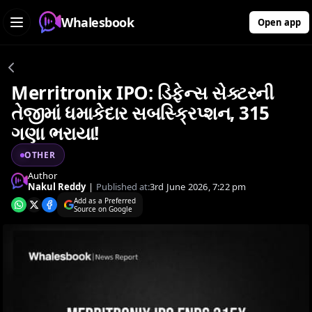
Whalesbook
Open app
Merritronix IPO: ડિફેન્સ સેક્ટરની
તેજીમાં ધમાકેદાર સબસ્ક્રિપ્શન, 315
ગણા ભરાયા!
OTHER
Author
Nakul Reddy
|
Published at:
3rd June 2026, 7:22 pm
Add as a Preferred
Source on Google