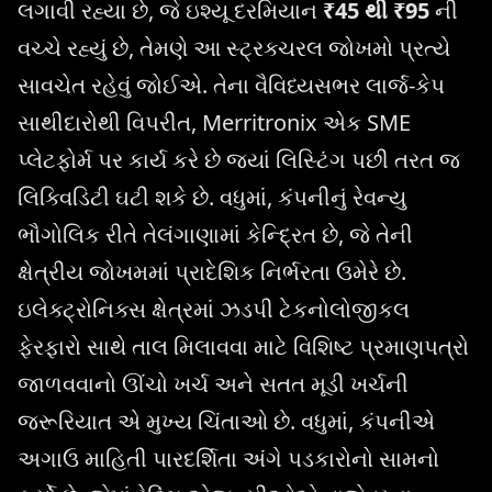
લગાવી રહ્યા છે, જે ઇશ્યૂ દરમિયાન
₹45 થી ₹95
ની
વચ્ચે રહ્યું છે, તેમણે આ સ્ટ્રક્ચરલ જોખમો પ્રત્યે
સાવચેત રહેવું જોઈએ. તેના વૈવિધ્યસભર લાર્જ-કેપ
સાથીદારોથી વિપરીત, Merritronix એક SME
પ્લેટફોર્મ પર કાર્ય કરે છે જ્યાં લિસ્ટિંગ પછી તરત જ
લિક્વિડિટી ઘટી શકે છે. વધુમાં, કંપનીનું રેવન્યુ
ભૌગોલિક રીતે તેલંગાણામાં કેન્દ્રિત છે, જે તેની
ક્ષેત્રીય જોખમમાં પ્રાદેશિક નિર્ભરતા ઉમેરે છે.
ઇલેક્ટ્રોનિક્સ ક્ષેત્રમાં ઝડપી ટેકનોલોજીકલ
ફેરફારો સાથે તાલ મિલાવવા માટે વિશિષ્ટ પ્રમાણપત્રો
જાળવવાનો ઊંચો ખર્ચ અને સતત મૂડી ખર્ચની
જરૂરિયાત એ મુખ્ય ચિંતાઓ છે. વધુમાં, કંપનીએ
અગાઉ માહિતી પારદર્શિતા અંગે પડકારોનો સામનો