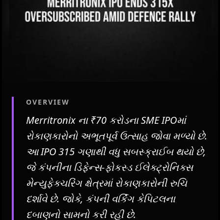
OVERVIEW
Merritronix ના ₹70 કરોડના SME IPOમાં
રોકાણકારોનો અભૂતપૂર્વ ઉત્સાહ જોવા મળ્યો છે.
આ IPO 315 ગણાથી વધુ સબસ્ક્રાઈબ થયો છે,
જે કંપનીના ડિફેન્સ-ફોકસ્ડ ઈલેક્ટ્રોનિક્સ
મેન્યુફેક્ચરિંગ ક્ષેત્રમાં રોકાણકારોની રુચિ
દર્શાવે છે. જોકે, કંપની વર્કિંગ કેપિટલના
દબાણનો સામનો કરી રહી છે.