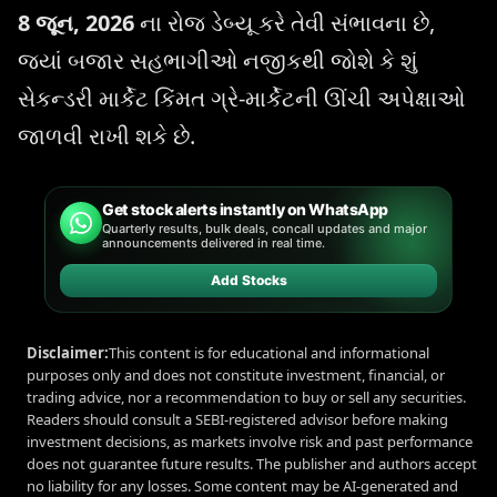
8 જૂન, 2026
ના રોજ ડેબ્યૂ કરે તેવી સંભાવના છે,
જ્યાં બજાર સહભાગીઓ નજીકથી જોશે કે શું
સેકન્ડરી માર્કેટ કિંમત ગ્રે-માર્કેટની ઊંચી અપેક્ષાઓ
જાળવી રાખી શકે છે.
Get stock alerts instantly on WhatsApp
Quarterly results, bulk deals, concall updates and major
announcements delivered in real time.
Add Stocks
Disclaimer:
This content is for educational and informational
purposes only and does not constitute investment, financial, or
trading advice, nor a recommendation to buy or sell any securities.
Readers should consult a SEBI-registered advisor before making
investment decisions, as markets involve risk and past performance
does not guarantee future results. The publisher and authors accept
no liability for any losses. Some content may be AI-generated and