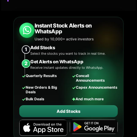
Instant Stock Alerts on
WhatsApp
Used by 10,000+ active investors
Add Stocks
1
Select the stocks you want to track in real time.
Get Alerts on WhatsApp
2
Receive instant updates directly to WhatsApp.
✓
✓
Quarterly Results
Concall
Announcements
✓
✓
New Orders & Big
Capex Announcements
Deals
✓
✦
Bulk Deals
And much more
Add Stocks