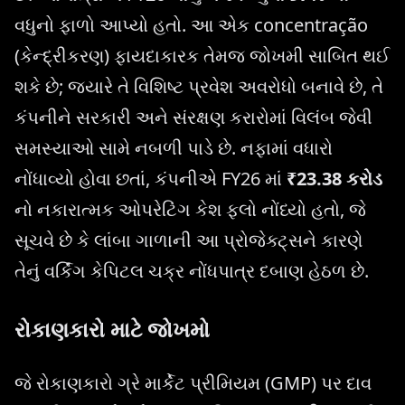
વધુનો ફાળો આપ્યો હતો. આ એક concentração
(કેન્દ્રીકરણ) ફાયદાકારક તેમજ જોખમી સાબિત થઈ
શકે છે; જ્યારે તે વિશિષ્ટ પ્રવેશ અવરોધો બનાવે છે, તે
કંપનીને સરકારી અને સંરક્ષણ કરારોમાં વિલંબ જેવી
સમસ્યાઓ સામે નબળી પાડે છે. નફામાં વધારો
નોંધાવ્યો હોવા છતાં, કંપનીએ FY26 માં
₹23.38 કરોડ
નો નકારાત્મક ઓપરેટિંગ કેશ ફ્લો નોંધ્યો હતો, જે
સૂચવે છે કે લાંબા ગાળાની આ પ્રોજેક્ટ્સને કારણે
તેનું વર્કિંગ કેપિટલ ચક્ર નોંધપાત્ર દબાણ હેઠળ છે.
રોકાણકારો માટે જોખમો
જે રોકાણકારો ગ્રે માર્કેટ પ્રીમિયમ (GMP) પર દાવ