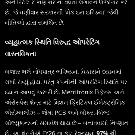
અને રિટેલ રોકાણકારોના વધતા લગાવને ઉજાગર કરે
છે, જે ઘણીવાર સરકારની 'મેક ઇન ઇન્ડિયા' જેવી
નીતિઓ દ્વારા સમર્થિત છે.
વ્યૂહાત્મક સ્થિતિ વિરુદ્ધ ઓપરેટિંગ
વાસ્તવિકતા
બજાર ભલે નોંધપાત્ર ભવિષ્યના વિકાસને ધ્યાનમાં
રાખી રહ્યું હોય, પરંતુ કંપનીની ઓપરેટિંગ સ્થિતિ પર
ધ્યાન આપવું જરૂરી છે. Merritronix ડિફેન્સ અને
એરોસ્પેસ ક્ષેત્ર માટે મિશન-ક્રિટિકલ ઈલેક્ટ્રોનિક
એસેમ્બલીઝ – જેમાં PCB અને બોક્સ-બિલ્ડ
સોલ્યુશન્સનો સમાવેશ થાય છે – બનાવવામાં નિષ્ણાત
છે. આ ક્ષેત્રોએ FY26 ના કુલ રેવન્યુમાં
97%
થી