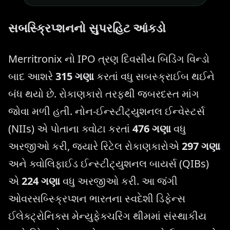
સબસ્ક્રિપ્શનનો સુપરહિટ આંકડો
Merritronix નો IPO ત્રણ દિવસીય બિડિંગ વિન્ડો
બાદ આશરે
315 ગણા
કરતાં વધુ સબસ્ક્રાઈબ થઈને
બંધ થયો છે. રોકાણકારો તરફથી જબરદસ્ત માંગ
જોવા મળી હતી. નોન-ઈન્સ્ટીટ્યુશનલ ઈન્વેસ્ટર્સ
(NIIs) એ પોતાના ક્વોટા કરતાં
476 ગણા
વધુ
અરજીઓ કરી, જ્યારે રિટેલ રોકાણકારોએ
297 ગણા
અને ક્વોલિફાઈડ ઈન્સ્ટીટ્યુશનલ બાયર્સ (QIBs)
એ
224 ગણા
વધુ અરજીઓ કરી. આ જંગી
ઓવરસબ્સ્ક્રિપ્શન ભારતના સ્વદેશી ડિફેન્સ
ઈલેક્ટ્રોનિક્સ મેન્યુફેક્ચરિંગ થીમમાં સંસ્થાકીય