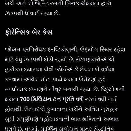
ખર્ચ અને લોજિસ્ટિક્સની બિનકાર્યક્ષમતા દ્વારા
ઝડપથી ધોવાઈ રહ્યા છે.
ફોરેન્સિક બેર કેસ
જોખમ-પ્રતિરોધક દ્રષ્ટિકોણથી, ઉદ્યોગ સ્થિર રહેવા
માટે વધુ ઝડપથી દોડી રહ્યો છે. રોકાણકારોએ એ
હકીકત ધ્યાનમાં લેવી જોઈએ કે છેલ્લા બે વર્ષોમાં
કરવામાં આવેલ મોટા પાયે ક્ષમતા ઉમેરણો હવે
સ્પર્ધાત્મક દબાણને તીવ્ર બનાવી રહ્યા છે. ઉદ્યોગની
ક્ષમતા
700 મિલિયન ટન પ્રતિ વર્ષ
કરતાં વધી ગઈ
હોવાથી, ઉત્પાદકો ફુગાવાના ખર્ચને અંતિમ ગ્રાહક
સુધી સંપૂર્ણપણે પહોંચાડવાની ભાવ શક્તિનો અભાવ
ધરાવે છે. વધુમાં, માર્જિન સંકોચન માત્ર સૈદ્ધાંતિક