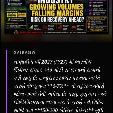
OVERVIEW
નાણાકીય વર્ષ 2027 (FY27) માં ભારતીય
સિમેન્ટ સેક્ટર એક મોટી સમસ્યાનો સામનો
કરી રહ્યું છે. ઇન્ફ્રાસ્ટ્રક્ચર પર થતા ખર્ચને
કારણે વોલ્યુમમાં **6-7%** નો તંદુરસ્ત વધારો
જોવા મળશે તેવી અપેક્ષા છે. પરંતુ, ફ્યુઅલ અને
લોજિસ્ટિક્સના વધતા ખર્ચને કારણે ઓપરેટિંગ
માર્જિનમાં **150-200 બેસિસ પોઈન્ટ** સુધી