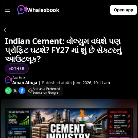
Whalesbook
Open app
Indian Cement: વોલ્યુમ વધશે પણ
પ્રોફિટ ઘટશે? FY27 માં શું છે સેક્ટરનું
આઉટલૂક?
OTHER
Author
Aman Ahuja
|
Published at:
4th June 2026, 10:11 am
Add as a Preferred
Source on Google