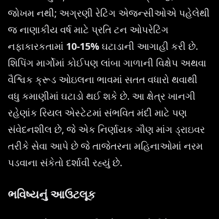
જોખમ નથી; અગ્રણી રેટિંગ એજન્સીઓએ પહેલેથી
જ નાણાકીય વર્ષ માટે પ્રતિ ટન ઓપરેટિંગ
નફાકારકતામાં
10-15%
ઘટાડાની આગાહી કરી છે.
શિપિંગ માર્ગોમાં કોઈપણ લાંબા ગાળાની વિક્ષેપ અથવા
વૈશ્વિક ક્રૂડ ઓઇલના ભાવમાં સતત વધારો થવાથી
વધુ કમાણીમાં ઘટાડો થઈ શકે છે. આ ક્ષેત્ર ખાનગી
રહેણાંક રિયલ એસ્ટેટમાં સંભવિત મંદી માટે પણ
સંવેદનશીલ છે, જે એક નિર્ણાયક ગૌણ માંગ ડ્રાઇવર
તરીકે સેવા આપે છે જે તાજેતરના મહિનાઓમાં નરમ
પડવાના સંકેતો દર્શાવી રહ્યું છે.
ભવિષ્યનું આઉટલૂક