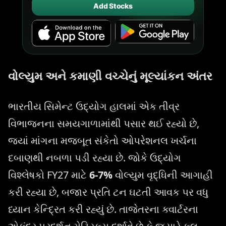
Add Stocks
વોલ્યુમ અને કમાણી વચ્ચેનું મૂલ્યાંકન અંતર
ભારતીય સિમેન્ટ ઉદ્યોગ હાલમાં એક તીવ્ર
વિભાજનના સમયગાળામાંથી પસાર થઈ રહ્યો છે,
જ્યાં માંગના મજબૂત સંકેતો ઓપરેશનલ ખર્ચના
દબાણથી નબળા પડી રહ્યા છે. જોકે ઉદ્યોગ
વિશ્લેષકો FY27 માટે
6-7%
વોલ્યુમ વૃદ્ધિની આગાહી
કરી રહ્યા છે, બજાર પ્રતિ ટન ઘટતી આવક પર વધુ
ધ્યાન કેન્દ્રિત કરી રહ્યું છે. તાજેતરના ક્વાર્ટરના