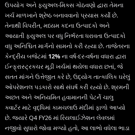
ઉપયોગ અને ફ્યુઅલ-મિક્સ ગોઠવણો દ્વારા તેમના
ખર્ચ માળખાને શ્રેષ્ઠ બનાવવાનો પ્રયાસ કર્યો છે.
તેનાથી વિપરીત, મધ્યમ કદના ઉત્પાદકો અને
આયાતી ફ્યુઅલ પર વધુ નિર્ભરતા ધરાવતા ઉત્પાદકો
વધુ અનિશ્ચિત માર્ગનો સામનો કરી રહ્યા છે. તાજેતરના
કેન્દ્રીય બજેટમાં
12%
ના વર્ષ-દર-વર્ષના વધારા દ્વારા
ઈન્ફ્રાસ્ટ્રક્ચર મૂડી ખર્ચમાં થયેલા વધારા છતાં, જે
સતત માંગને ઉત્તેજીત કરે છે, ઉદ્યોગ તાત્કાલિક ઘરેલું
ઓપરેશનલ પડકારો સાથે સંઘર્ષ કરી રહ્યો છે. શ્રમની
અછત અને અનિયમિત હવામાનની પેટર્ને ચાલુ
ક્વાર્ટર માટે વૃદ્ધિમાં કામચલાઉ મંદીમાં ફાળો આપ્યો
છે. જ્યારે Q4 FY26 માં રિયલાઈઝેશન લેવલમાં
નજીવો સુધારો જોવા મળ્યો હતો, આ લાભો વધેલા ભાડા