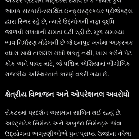
એકંદર પ્રદર્શન મેટ્રિક્સ દર્શાવે છે કે જ્યારે કુલ
આવક સરકારી-સમર્થિત ઈન્ફ્રાસ્ટ્રક્ચર પ્રોજેક્ટ્સ
દ્વારા સ્થિર રહે છે, ત્યારે ઉદ્યોગની નફા વૃદ્ધિ
જાળવી રાખવાની ક્ષમતા ઘટી રહી છે. મૂળ સમસ્યા
ભાવ નિર્ધારણ મોડેલની છે જે ઇનપુટ ખર્ચમાં આક્રમક
વધારા સાથે તાલમેલ રાખી શકતું નથી, ખાસ કરીને પેટ
કોક અને પાવર માટે, જે પશ્ચિમ એશિયામાં ભૌગોલિક
રાજકીય અસ્થિરતાને કારણે વકરી ગયા છે.
ક્ષેત્રીય વિભાજન અને ઓપરેશનલ અવરોધો
સેક્ટરમાં પ્રદર્શન અસમાન સાબિત થઈ રહ્યું છે.
અલ્ટ્રાટેક સિમેન્ટ અને અંબુજા સિમેન્ટ્સ જેવા
ઉદ્યોગના અગ્રણીઓએ પુનઃપ્રાપ્ય ઉર્જાના વધેલા