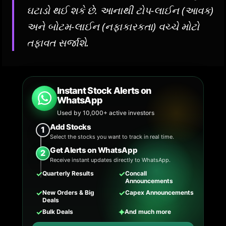
ઘટાડો થઈ શકે છે. આનાથી ટોપ-લાઈન (આવક)
અને બોટમ-લાઈન (નફાકારકતા) વચ્ચે મોટો
તફાવત સર્જાશે.
Instant Stock Alerts on
WhatsApp
Used by 10,000+ active investors
Add Stocks
1
Select the stocks you want to track in real time.
Get Alerts on WhatsApp
2
Receive instant updates directly to WhatsApp.
✓
✓
Quarterly Results
Concall
Announcements
✓
✓
New Orders & Big
Capex Announcements
Deals
✓
✦
Bulk Deals
And much more