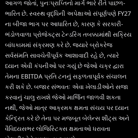
આગળ જોતાં, પુનઃપ્રાપ્તિનો માર્ગ ભારે રીતે પાછળ-
ભારિત છે. સ્વસ્થ વૃદ્ધિની અપેક્ષાઓ સંપૂર્ણપણે FY27
ના બીજા ભાગ પર આધારિત છે, કારણ કે સરકારી-
ભંડોળવાળા પ્રોજેક્ટ્સ ટેન્ડરિંગ તબક્કામાંથી સક્રિય
બાંધકામમાં સંક્રમણ કરે છે. જ્યારે બ્રોકરેજ
સર્વસંમતિ સાવચેતીપૂર્વક આશાવાદી રહે છે, ત્યારે
ધ્યાન એવી કંપનીઓ પર ગયું છે જેઓ ચક્ર દ્વારા
તેમના EBITDA પ્રતિ ટનનું સફળતાપૂર્વક સંચાલન
કરી શકે છે. બજાર સંભવતઃ એવા ખેલાડીઓને સજા
કરવાનું ચાલુ રાખશે જેઓ માર્જિન જાળવી શકતા
નથી, જેઓ માત્ર આક્રમક ક્ષમતા સંચય પર ધ્યાન
કેન્દ્રિત કરે છે તેના પર મજબૂત બેલેન્સ શીટ્સ અને
વૈવિધ્યસભર લોજિસ્ટિક્સ ક્ષમતાઓ ધરાવતા