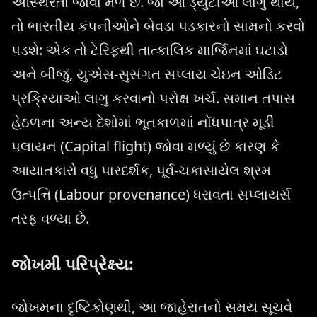
અસ્થિરતા જોવા મળે છે. જો આ ડ્યુટીઓ લાગુ થાય,
તો ભારતીય કંપનીઓને બેવડા પડકારનો સામનો કરવો
પડશે: એક તો ટેરિફથી તાત્કાલિક માર્જિનમાં ઘટાડો
અને બીજું, યુએસ-સુસંગત સપ્લાય ચેઇન ઓડિટ
પ્રક્રિયાઓ લાગુ કરવાનો પરોક્ષ ખર્ચ. સમાન તપાસ
હેઠળના અન્ય દેશોમાં ભૂતકાળમાં નોંધપાત્ર મૂડી
પલાયન (Capital flight) જોવા મળ્યું છે કારણ કે
આયાતકારો વધુ પારદર્શક, પૂર્વ-ચકાસાયેલ શ્રમ
ઉત્પત્તિ (Labour provenance) ધરાવતા સપ્લાયર્સ
તરફ વળ્યા છે.
જોખમી પરિપ્રેક્ષ્ય:
જોખમના દૃષ્ટિકોણથી, આ જાહેરાતનો સમય સૂચવે