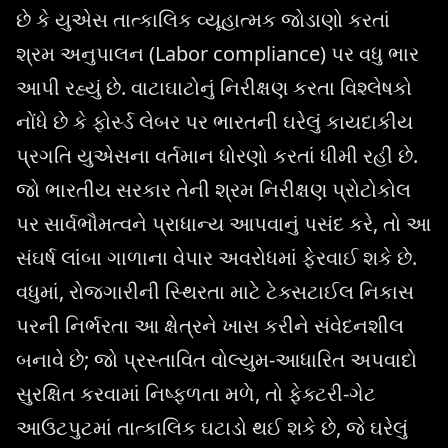
છે કે યુએસ તાત્કાલિક વ્યૂહાત્મક જોડાણો કરતાં
શ્રમ અનુપાલન (Labor compliance) પર વધુ ભાર
આપી રહ્યું છે. વાટાઘાટોનું નિરીક્ષણ કરતા વિશ્લેષકો
નોંધે છે કે ફોર્સ્ડ લેબર પર ભારતની ઘરેલું કાયદાકીય
પ્રગતિ યુએસના વર્તમાન ધોરણો કરતાં ધીમી રહી છે.
જો ભારતીય સરકાર તેની શ્રમ નિરીક્ષણ પ્રોટોકોલ
પર સાર્વભૌમત્વને પ્રાધાન્ય આપવાનું પસંદ કરે, તો આ
સંઘર્ષ લાંબા ગાળાના વેપાર અવરોધમાં ફેરવાઈ શકે છે.
વધુમાં, રોજગારીની સ્થિરતા માટે ટેક્સટાઈલ નિકાસ
પરની નિર્ભરતા આ ક્ષેત્રને ખાસ કરીને સંવેદનશીલ
બનાવે છે; જો પ્રસ્તાવિત વોલ્યુમ-આધારિત અપવાદો
સુરક્ષિત કરવામાં નિષ્ફળતા મળે, તો ફેક્ટરી-ગેટ
આઉટપુટમાં તાત્કાલિક ઘટાડો થઈ શકે છે, જે ઘરેલું