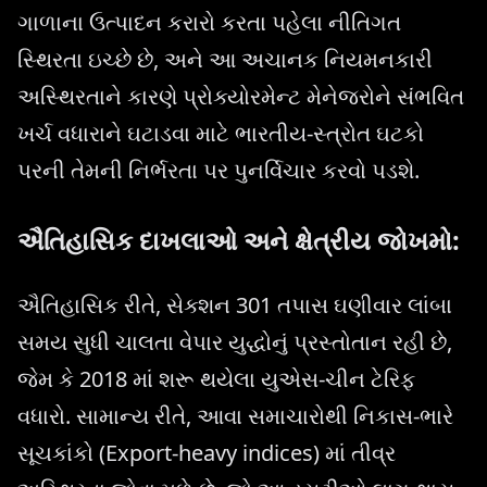
ગાળાના ઉત્પાદન કરારો કરતા પહેલા નીતિગત
સ્થિરતા ઇચ્છે છે, અને આ અચાનક નિયમનકારી
અસ્થિરતાને કારણે પ્રોક્યોરમેન્ટ મેનેજરોને સંભવિત
ખર્ચ વધારાને ઘટાડવા માટે ભારતીય-સ્ત્રોત ઘટકો
પરની તેમની નિર્ભરતા પર પુનર્વિચાર કરવો પડશે.
ઐતિહાસિક દાખલાઓ અને ક્ષેત્રીય જોખમો:
ઐતિહાસિક રીતે, સેક્શન 301 તપાસ ઘણીવાર લાંબા
સમય સુધી ચાલતા વેપાર યુદ્ધોનું પ્રસ્તોતાન રહી છે,
જેમ કે 2018 માં શરૂ થયેલા યુએસ-ચીન ટેરિફ
વધારો. સામાન્ય રીતે, આવા સમાચારોથી નિકાસ-ભારે
સૂચકાંકો (Export-heavy indices) માં તીવ્ર