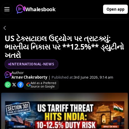
Whalesbook
Open app
US ટેક્સટાઇલ ઉદ્યોગ પર ત્રાટક્યું:
ભારતીય નિકાસ પર **12.5%** ડ્યુટીનો
ખતરો
INTERNATIONAL-NEWS
Author
Arnav Chakraborty
|
Published at:
3rd June 2026, 9:14 am
Add as a Preferred
Source on Google