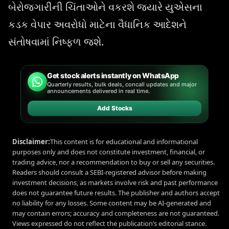
બેરોજગારીની ચિંતાઓને વકરશે જ્યારે યુએસના
કડક વેપાર અવરોધો માટેના વૈધાનિક આદેશને
સંતોષવામાં નિષ્ફળ જશે.
Get stock alerts instantly on WhatsApp
Quarterly results, bulk deals, concall updates and major
announcements delivered in real time.
Add Stocks
Disclaimer:
This content is for educational and informational
purposes only and does not constitute investment, financial, or
trading advice, nor a recommendation to buy or sell any securities.
Readers should consult a SEBI-registered advisor before making
investment decisions, as markets involve risk and past performance
does not guarantee future results. The publisher and authors accept
no liability for any losses. Some content may be AI-generated and
may contain errors; accuracy and completeness are not guaranteed.
Views expressed do not reflect the publication’s editorial stance.