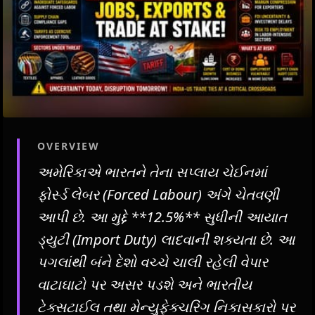
OVERVIEW
અમેરિકાએ ભારતને તેના સપ્લાય ચેઈનમાં
ફોર્સ્ડ લેબર (Forced Labour) અંગે ચેતવણી
આપી છે. આ મુદ્દે **12.5%** સુધીની આયાત
ડ્યુટી (Import Duty) લાદવાની શક્યતા છે. આ
પગલાંથી બંને દેશો વચ્ચે ચાલી રહેલી વેપાર
વાટાઘાટો પર અસર પડશે અને ભારતીય
ટેક્સટાઈલ તથા મેન્યુફેક્ચરિંગ નિકાસકારો પર