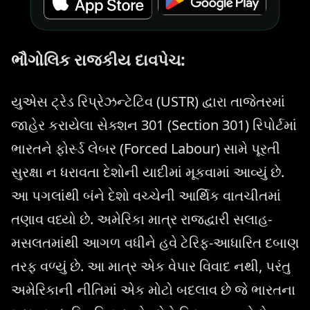
ભૌગોલિક રાજકીય દાવપેચ:
યુએસ ટ્રેડ રિપ્રેઝન્ટેટિવ (USTR) દ્વારા તાજેતરમાં
જાહેર કરાયેલા સેક્શન 301 (Section 301) રિપોર્ટમાં
ભારતને ફોર્સ્ડ લેબર (Forced Labour) સામે પૂરતી
સુરક્ષા ન ધરાવતા દેશોની યાદીમાં મૂકવામાં આવ્યું છે.
આ પગલાંથી બંને દેશો વચ્ચેની આર્થિક વાતચીતમાં
તણાવ વધ્યો છે. અમેરિકા માત્ર રાજદ્વારી સલાહ-
મસલતમાંથી આગળ વધીને હવે ટેરિફ-આધારિત દબાણ
તરફ વળ્યું છે. આ માત્ર એક વેપાર વિવાદ નથી, પરંતુ
અમેરિકાની નીતિમાં એક મોટો બદલાવ છે જે ભારતના