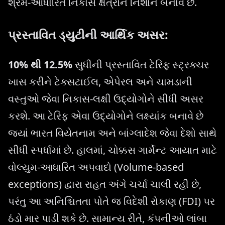
શ્રમ-આધારિત નિકાસ ક્ષેત્રોને નિશાન બનાવે છે.
પ્રસ્તાવિત ડ્યુટીની આર્થિક અસર:
10% થી 12.5%
સુધીની પ્રસ્તાવિત ટેરિફ સ્ટ્રક્ચર
ખાસ કરીને ટેક્સટાઈલ, એપેરલ અને ચામડાની
વસ્તુઓ જેવા નિકાસ-લક્ષી ઉદ્યોગોને સીધી અસર
કરશે. આ ટેરિફ એવા ઉદ્યોગોને લક્ષ્યાંક બનાવે છે
જ્યાં ભારત વિયેતનામ અને બાંગ્લાદેશ જેવા દેશો સાથે
સીધી સ્પર્ધામાં છે. હાલમાં, ચોક્કસ ગાર્મેન્ટ આયાત માટે
વોલ્યુમ-આધારિત અપવાદો (Volume-based
exceptions) દ્વારા રાહત અંગે ચર્ચા ચાલી રહી છે,
પરંતુ આ અનિશ્ચિતતા પોતે જ વિદેશી રોકાણ (FDI) પર
ઠંડો માર પાડી શકે છે. સામાન્ય રીતે, કંપનીઓ લાંબા