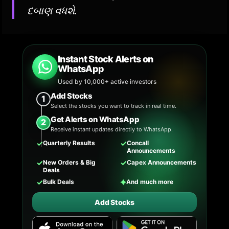
દબાણ વધશે.
Instant Stock Alerts on
WhatsApp
Used by 10,000+ active investors
Add Stocks
1
Select the stocks you want to track in real time.
Get Alerts on WhatsApp
2
Receive instant updates directly to WhatsApp.
✓
✓
Quarterly Results
Concall
Announcements
✓
✓
New Orders & Big
Capex Announcements
Deals
✓
✦
Bulk Deals
And much more
Add Stocks