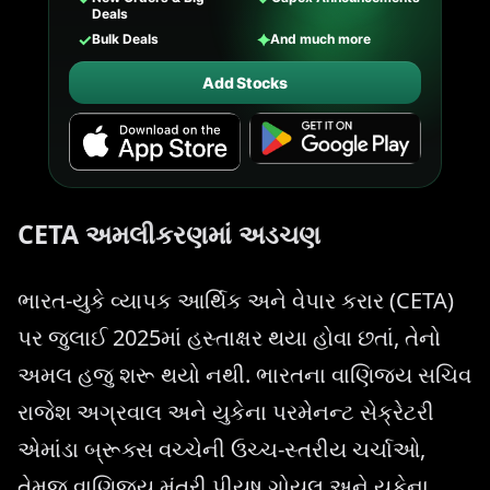
Deals
✓
✦
Bulk Deals
And much more
Add Stocks
CETA અમલીકરણમાં અડચણ
ભારત-યુકે વ્યાપક આર્થિક અને વેપાર કરાર (CETA)
પર જુલાઈ 2025માં હસ્તાક્ષર થયા હોવા છતાં, તેનો
અમલ હજુ શરૂ થયો નથી. ભારતના વાણિજ્ય સચિવ
રાજેશ અગ્રવાલ અને યુકેના પરમેનન્ટ સેક્રેટરી
એમાંડા બ્રૂક્સ વચ્ચેની ઉચ્ચ-સ્તરીય ચર્ચાઓ,
તેમજ વાણિજ્ય મંત્રી પીયૂષ ગોયલ અને યુકેના