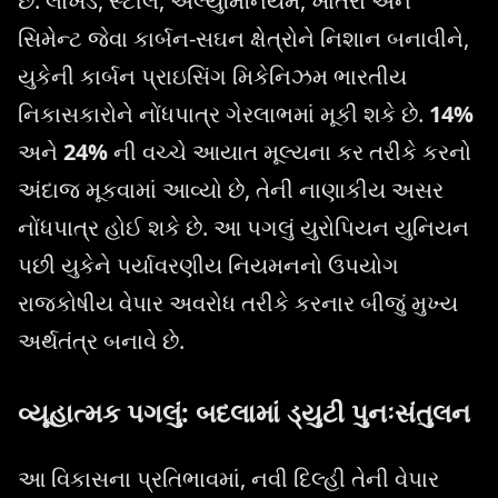
છે. લોખંડ, સ્ટીલ, એલ્યુમિનિયમ, ખાતરો અને
સિમેન્ટ જેવા કાર્બન-સઘન ક્ષેત્રોને નિશાન બનાવીને,
યુકેની કાર્બન પ્રાઇસિંગ મિકેનિઝમ ભારતીય
નિકાસકારોને નોંધપાત્ર ગેરલાભમાં મૂકી શકે છે.
14%
અને
24%
ની વચ્ચે આયાત મૂલ્યના કર તરીકે કરનો
અંદાજ મૂકવામાં આવ્યો છે, તેની નાણાકીય અસર
નોંધપાત્ર હોઈ શકે છે. આ પગલું યુરોપિયન યુનિયન
પછી યુકેને પર્યાવરણીય નિયમનનો ઉપયોગ
રાજકોષીય વેપાર અવરોધ તરીકે કરનાર બીજું મુખ્ય
અર્થતંત્ર બનાવે છે.
વ્યૂહાત્મક પગલું: બદલામાં ડ્યુટી પુનઃસંતુલન
આ વિકાસના પ્રતિભાવમાં, નવી દિલ્હી તેની વેપાર