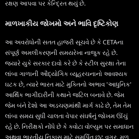
રક્ષણ આપવા પર કેન્દ્રિત થયું છે.
માળખાકીય જોખમો અને ભાવિ દૃષ્ટિકોણ
આ અવરોધોની સતત હાજરી સૂચવે છે કે CETAના
સંપૂર્ણ અમલીકરણની સમયરેખા નાજુક રહે છે.
જ્યારે યુકે સરકાર દાવો કરે છે કે સ્ટીલ સુરક્ષા તેના
લાંબા ગાળાની ઔદ્યોગિક વ્યૂહરચનાનો આવશ્યક
ઘટક છે, ત્યારે ભારત માટે મુક્તિનો અભાવ 'આધુનિક'
આર્થિક ભાગીદારીની કથાને જટિલ બનાવે છે. જેમ
જેમ બંને દેશો આ અડચણમાંથી માર્ગ કાઢે છે, તેમ તેમ
લાંબા સમય સુધી ચાલતા વેપાર સંઘર્ષનું જોખમ ઊંચું
રહે છે. નિરીક્ષકો નોંધે છે કે ક્વોટા વોલ્યુમ પર સમાધાન
અથવા ભારતીય નિકાસ માટે સમર્પિત છૂટ વગર, મૂળ