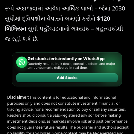
રૂપે અંદાજવામાં આવેલ આર્થિક લાભો – જેમાં 2030
સુધીમાં દ્વિપક્ષીય વેપારને બમણો કરીને
$120
બિલિયન
સુધી પહોંચાડવાનો લક્ષ્યાંક – મહત્વાકાંક્ષી
જ રહી શકે છે.
Get stock alerts instantly on WhatsApp
Quarterly results, bulk deals, concall updates and major
announcements delivered in real time.
Add Stocks
Disclaimer:
This content is for educational and informational
purposes only and does not constitute investment, financial, or
trading advice, nor a recommendation to buy or sell any securities.
Readers should consult a SEBI-registered advisor before making
investment decisions, as markets involve risk and past performance
does not guarantee future results. The publisher and authors accept
no liability for any losses. Some content may be AI-generated and