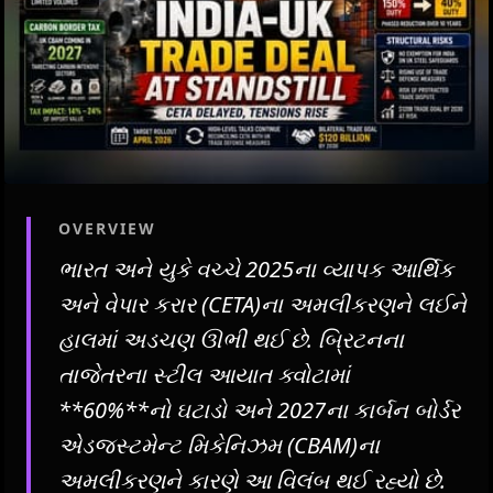
OVERVIEW
ભારત અને યુકે વચ્ચે 2025ના વ્યાપક આર્થિક
અને વેપાર કરાર (CETA)ના અમલીકરણને લઈને
હાલમાં અડચણ ઊભી થઈ છે. બ્રિટનના
તાજેતરના સ્ટીલ આયાત ક્વોટામાં
**60%**નો ઘટાડો અને 2027ના કાર્બન બોર્ડર
એડજસ્ટમેન્ટ મિકેનિઝમ (CBAM)ના
અમલીકરણને કારણે આ વિલંબ થઈ રહ્યો છે.