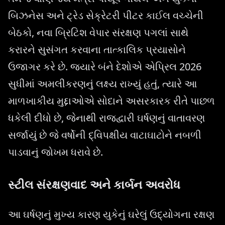
બિઝનેસ અને ટ્રેડ સેક્રેટરી પીટર કાઈલ વચ્ચેની
બેઠકો, નવા બ્રિટિશ વેપાર સંરક્ષણ પગલાં સાથે
કરારને સુસંગત કરવાના તાત્કાલિક પ્રયાસોને
ઉજાગર કરે છે. જ્યારે બંને દેશોએ એપ્રિલ 2026
સુધીમાં અમલીકરણનું લક્ષ્ય રાખ્યું હતું, ત્યારે આ
માળખાકીય મુદ્દાઓએ સોદાને અસરકારક રીતે પાછળ
ધકેલી દીધો છે, જેનાથી રાજદ્વારી ઘર્ષણનું વાતાવરણ
સર્જાયું છે જે વર્ષોની દ્વિપક્ષીય વાટાઘાટોને નબળી
પાડવાનું જોખમ ધરાવે છે.
સ્ટીલ સંરક્ષણવાદ અને કાર્બન અવરોધ
આ ઘર્ષણનું મુખ્ય કારણ યુકેનું ઘરેલું ઉદ્યોગના રક્ષણ