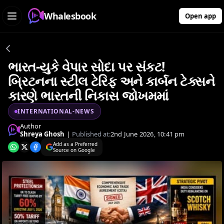
Whalesbook
Open app
ભારત-યુકે વેપાર સોદા પર સંકટ!
બ્રિટનના સ્ટીલ ટેરિફ અને કાર્બન ટેક્સને
કારણે ભારતની નિકાસ જોખમમાં
INTERNATIONAL-NEWS
Author
Shreya Ghosh
|
Published at:
2nd June 2026, 10:41 pm
Add as a Preferred
Source on Google