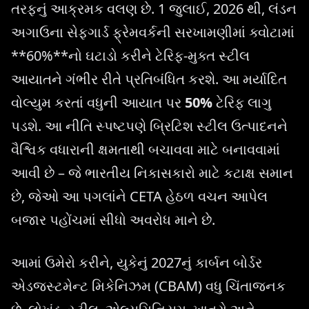
તરફનું આક્રમક વલણ છે. 1 જુલાઈ, 2026 થી, લંડન
અગાઉના સેફગાર્ડ ફ્રેમવર્કની સરખામણીમાં ક્વોટામાં
**60%**નો ઘટાડો કરીને ટેરિફ-મુક્ત સ્ટીલ
આયાતને ગંભીર રીતે પ્રતિબંધિત કરશે. આ મર્યાદિત
વોલ્યુમ કરતાં વધુની આયાત પર
50%
ટેરિફ લાગુ
પડશે. આ નીતિ સ્પષ્ટપણે બ્રિટિશ સ્ટીલ ઉત્પાદનને
વૈશ્વિક વધારાની ક્ષમતાથી બચાવવા માટે બનાવવામાં
આવી છે – જે ભારતીય નિકાસકારો માટે કટાક્ષ સમાન
છે, જેઓ આ પગલાંને CETA હેઠળ વચન આપેલ
બજાર પહોંચમાં સીધો અવરોધ માને છે.
આમાં ઉમેરો કરીને, યુકેનું 2027નું કાર્બન બોર્ડર
એડજસ્ટમેન્ટ મિકેનિઝમ (CBAM) વધુ ચિંતાજનક