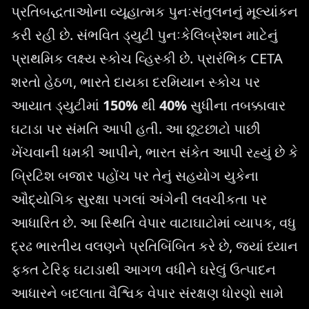
પ્રતિબદ્ધતાઓના વ્યૂહાત્મક પુનઃસંતુલનનું મૂલ્યાંકન
કરી રહી છે. સંભવિત ડ્યુટી પુનઃકેલિબ્રેશન માટેનું
પ્રાથમિક લક્ષ્ય સ્કોચ વ્હિસ્કી છે. પ્રારંભિક CETA
શરતો હેઠળ, ભારતે દાયકા દરમિયાન સ્કોચ પર
આયાત ડ્યુટીમાં
150%
થી
40%
સુધીના તબક્કાવાર
ઘટાડા પર સંમતિ આપી હતી. આ છૂટછાટો પાછી
ખેંચવાની ધમકી આપીને, ભારત સંકેત આપી રહ્યું છે કે
બ્રિટિશ બજાર પહોંચ પર તેનું સહયોગ યુકેના
ઔદ્યોગિક સુરક્ષા પગલાં અંગેની લવચીકતા પર
આધારિત છે. આ સ્થિતિ વેપાર વાટાઘાટોમાં વ્યાપક, વધુ
દ્રઢ ભારતીય વલણને પ્રતિબિંબિત કરે છે, જ્યાં ધ્યાન
ફક્ત ટેરિફ ઘટાડાથી આગળ વધીને ઘરેલું ઉત્પાદન
આધારને બદલાતા વૈશ્વિક વેપાર સંરક્ષણ ધોરણો સામે