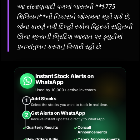
આ સંરક્ષણવાદી પગલાં ભારતની **$775
મિલિયન**ની નિકાસને જોખમમાં મૂકી શકે છે,
જેના કારણે નવી દિલ્હી સ્કોચ વ્હિસ્કી સહિતની
ઊંચા મૂલ્યની બ્રિટિશ આયાત પર ડ્યુટીમાં
પુનઃસંતુલન કરવાનું વિચારી રહી છે.
Instant Stock Alerts on
WhatsApp
Used by 10,000+ active investors
Add Stocks
1
Select the stocks you want to track in real time.
Get Alerts on WhatsApp
2
Receive instant updates directly to WhatsApp.
✓
✓
Quarterly Results
Concall
Announcements
✓
✓
New Orders & Big
Capex Announcements