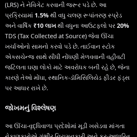
(LRS) ને નેવિગેટ કરવાની જરૂર પડે છે. આ
પ્રક્રિયામાં
1.5%
થી વધુ ચલણ રૂપાંતરણ સ્પ્રેડ
અને વાર્ષિક
₹10 લાખ
થી વધુના આઉટફ્લો પર
20%
TDS (Tax Collected at Source) જેવા ઊંચા
ખર્ચાઓનો સામનો કરવો પડે છે. તાઈવાન સ્ટોક
એક્સચેન્જ સાથે સીધી નોંધણી મેળવવાની વહીવટી
જટિલતા ઘણા લોકો માટે અવરોધક બની રહે છે, જેના
કારણે તેઓ મોંઘા, સ્થાનિક-ડૉમિસિલિયેડ ફીડર ફંડ્સ
પર આધાર રાખે છે.
જોખમનું વિશ્લેષણ
આ ઊંચા-વૃદ્ધિવાળા પ્રદેશોમાં મૂડી ખસેડવા માંગતા
રોકાણકારોએ ગંભીર નિયમનકારી અને કર-આધારિત