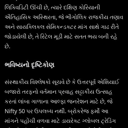
લિક્વિડિટી ઊંચી છે, ત્યારે દક્ષિણ કોરિયાની
ઐતિહાસિક અસ્થિરતા, જે ભૌગોલિક રાજકીય તણાવ
અને સાયક્લિકલ સેમિકન્ડક્ટર માંગ સાથે ગાઢ રીતે
જોડાયેલી છે, તે રિટેલ મૂડી માટે સતત ભય બની રહે
છે.
ભવિષ્યનો દૃષ્ટિકોણ
સંસ્થાકીય વિશ્લેષકો સૂચવે છે કે ઉત્તરપૂર્વ એશિયાઈ
બજારો તરફનો વર્તમાન પ્રવાહ સટ્ટાકીય ઉત્સાહ
કરતાં લાંબા ગાળાના આલ્ફા જનરેશન માટે છે, જે
Nifty 50 પર ઉપલબ્ધ નથી. બ્રોકરેજ ફર્મો આ
માંગને પહોંચી વળવા માટે ડાયરેક્ટ ગ્લોબલ ટ્રેડિંગ