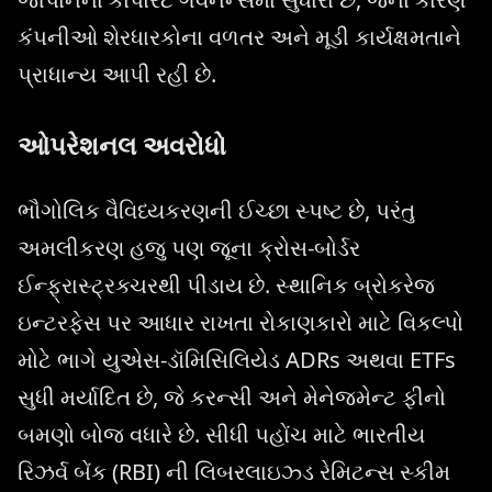
કંપનીઓ શેરધારકોના વળતર અને મૂડી કાર્યક્ષમતાને
પ્રાધાન્ય આપી રહી છે.
ઓપરેશનલ અવરોધો
ભૌગોલિક વૈવિધ્યકરણની ઈચ્છા સ્પષ્ટ છે, પરંતુ
અમલીકરણ હજુ પણ જૂના ક્રોસ-બોર્ડર
ઈન્ફ્રાસ્ટ્રક્ચરથી પીડાય છે. સ્થાનિક બ્રોકરેજ
ઇન્ટરફેસ પર આધાર રાખતા રોકાણકારો માટે વિકલ્પો
મોટે ભાગે યુએસ-ડૉમિસિલિયેડ ADRs અથવા ETFs
સુધી મર્યાદિત છે, જે કરન્સી અને મેનેજમેન્ટ ફીનો
બમણો બોજ વધારે છે. સીધી પહોંચ માટે ભારતીય
રિઝર્વ બેંક (RBI) ની લિબરલાઇઝ્ડ રેમિટન્સ સ્કીમ