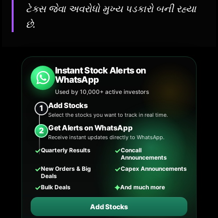
ટેક્સ જેવા અવરોધો મુખ્ય પડકારો બની રહ્યા
છે.
Instant Stock Alerts on
WhatsApp
Used by 10,000+ active investors
Add Stocks
1
Select the stocks you want to track in real time.
Get Alerts on WhatsApp
2
Receive instant updates directly to WhatsApp.
✓
✓
Quarterly Results
Concall
Announcements
✓
✓
New Orders & Big
Capex Announcements
Deals
✓
✦
Bulk Deals
And much more
Add Stocks