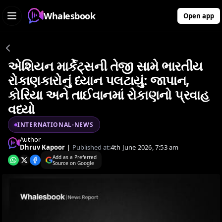
Whalesbook
Open app
એશિયન માર્કેટ્સની તેજી સામે ભારતીય
રોકાણકારોનું ધ્યાન પલટાયું: જાપાન,
કોરિયા અને તાઈવાનમાં રોકાણનો પ્રવાહ
વધ્યો
INTERNATIONAL-NEWS
Author
Dhruv Kapoor
|
Published at:
4th June 2026, 7:53 am
Add as a Preferred
Source on Google