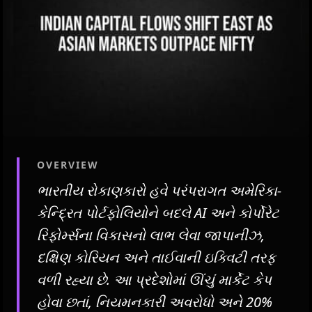
OVERVIEW
ભારતીય રોકાણકારો હવે પરંપરાગત અમેરિકા-
કેન્દ્રિત પોર્ટફોલિયોને બદલે AI અને કોર્પોરેટ
રિફોર્મ્સના વિકાસનો લાભ લેવા જાપાનીઝ,
દક્ષિણ કોરિયન અને તાઈવાની ઇક્વિટી તરફ
વળી રહ્યા છે. આ પ્રદેશોમાં ઊંચું માર્કેટ કેપ
હોવા છતાં, નિયમનકારી અવરોધો અને 20%