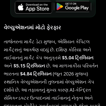
વેલ્યુએશનમાં મોટો ફેરફાર
તાજેતરના માર્કેટ ડેટા મુજબ, એશિયન કેપિટલ
માર્કેટ્સનું આકર્ષણ વધ્યું છે. દક્ષિણ કોરિયા અને
તાઈવાનનું માર્કેટ કેપ અનુક્રમે
$5.04 ટ્રિલિયન
અને
$5.15 ટ્રિલિયન
છે. આ માળખાકીય પરિવર્તન
ભારતના
$4.84 ટ્રિલિયન
(જૂન 2026 મુજબ)
સ્થાનિક વેલ્યુએશનની તુલનામાં વેલ્યુએશન ગેપ
દર્શાવે છે. આ તફાવતનું મુખ્ય કારણ AI-કેન્દ્રિત
સેમિકન્ડક્ટર ઉત્પાદનમાં તાઈવાનનું નેતૃત્વ અને
જાપાનના કોર્પોરેટ ગવર્નન્સમાં સુધારા છે, જેના કારણે