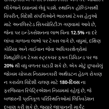
લીકેજને ધ્યાનમાં લેવું પડશે. સ્થાનિક હોલ્ડિંગ્સથી
વિપરીત, વિદેશી સંપત્તિઓને ભારતમાં ટેક્સ હેતુઓ
માટે અનલિસ્ટેડ સિક્યોરિટીઝ ગણવામાં આવે છે,
જેના પર ઇન્ડેક્સેશનના લાભ વિના
12.5%
ના દરે
લાંબા ગાળાના લાભો પર ટેક્સ લાગે છે. વધુમાં, દક્ષિણ
કોરિયા અને તાઈવાન જેવા અધિકારક્ષેત્રોમાં
વિથહોલ્ડિંગ ટેક્સ સ્ટ્રક્ચર ફક્ત ડિવિડન્ડ પર જ
20%
થી વધુ વળતર ઘટાડી શકે છે. એક મોટું છુપાયેલું
જોખમ ચોક્કસ નિયમનકારી અર્થઘટન હેઠળ રોકાણ
ન કરાયેલ વિદેશી ચલણ માટે
180-દિવસ
ના
ફરજિયાત રિપેટ્રિએશન નિયમમાં રહેલું છે, જે
બજારની પ્રતિકૂળ પરિસ્થિતિઓમાં લિક્વિડેશન
દબાણ કરી શકે છે. જ્યારે જાપાનની માર્કેટ