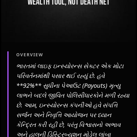
OVERVIEW
ભારતમાં લાઇફ ઇન્સ્યોરન્સ સેક્ટર એક મોટા
પરિવર્તનમાંથી પસાર થઈ રહ્યું છે. હવે
**92%** સુધીના પેઆઉટ (Payouts) મૃત્યુ
લાભને બદલે જીવિત પોલિસીધારકોને મળી રહ્યા
છે. આમ, ઇન્સ્યોરન્સ કંપનીઓ હવે સંપત્તિ
સર્જન અને નિવૃત્તિ આયોજન પર ધ્યાન
કેન્દ્રિત કરી રહી છે, પરંતુ વિશ્વાસનો અભાવ
અને હાલની ડિસ્ટ્રિબ્યુશન મોડેલ લાંબા