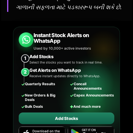
ગાળાની સફળતા માટે પડકારરૂપ બની શકે છે.
Instant Stock Alerts on
WhatsApp
Used by 10,000+ active investors
Add Stocks
1
Select the stocks you want to track in real time.
Get Alerts on WhatsApp
2
Receive instant updates directly to WhatsApp.
✓
✓
Quarterly Results
Concall
Announcements
✓
✓
New Orders & Big
Capex Announcements
Deals
✓
✦
Bulk Deals
And much more
Add Stocks