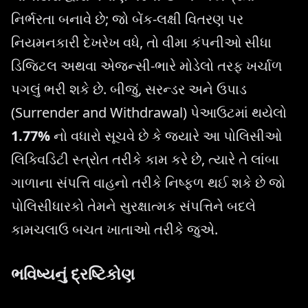
નિર્ભરતા બનાવે છે; જો બેંક-લક્ષી વિતરણ પર
નિયમનકારી દેખરેખ વધે, તો વીમા કંપનીઓ સીધા
ડિજિટલ અથવા એજન્સી-ભારે મોડેલો તરફ ખર્ચાળ
પગલું ભરી શકે છે. બીજું, સરન્ડર અને ઉપાડ
(Surrender and Withdrawal) પેઆઉટમાં થયેલો
1.77%
નો વધારો સૂચવે છે કે જ્યારે આ પોલિસીઓ
લિક્વિડિટી સ્ત્રોત તરીકે કામ કરે છે, ત્યારે તે લાંબા
ગાળાના સંપત્તિ વાહનો તરીકે નિષ્ફળ થઈ શકે છે જો
પોલિસીધારકો તેમને સુરક્ષાત્મક સંપત્તિને બદલે
કામચલાઉ બચત ખાતાઓ તરીકે જુએ.
ભવિષ્યનું દ્રષ્ટિકોણ