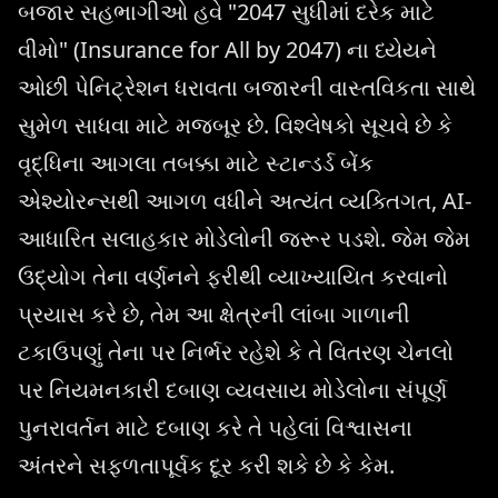
બજાર સહભાગીઓ હવે "2047 સુધીમાં દરેક માટે
વીમો" (Insurance for All by 2047) ના ધ્યેયને
ઓછી પેનિટ્રેશન ધરાવતા બજારની વાસ્તવિકતા સાથે
સુમેળ સાધવા માટે મજબૂર છે. વિશ્લેષકો સૂચવે છે કે
વૃદ્ધિના આગલા તબક્કા માટે સ્ટાન્ડર્ડ બેંક
એશ્યોરન્સથી આગળ વધીને અત્યંત વ્યક્તિગત, AI-
આધારિત સલાહકાર મોડેલોની જરૂર પડશે. જેમ જેમ
ઉદ્યોગ તેના વર્ણનને ફરીથી વ્યાખ્યાયિત કરવાનો
પ્રયાસ કરે છે, તેમ આ ક્ષેત્રની લાંબા ગાળાની
ટકાઉપણું તેના પર નિર્ભર રહેશે કે તે વિતરણ ચેનલો
પર નિયમનકારી દબાણ વ્યવસાય મોડેલોના સંપૂર્ણ
પુનરાવર્તન માટે દબાણ કરે તે પહેલાં વિશ્વાસના
અંતરને સફળતાપૂર્વક દૂર કરી શકે છે કે કેમ.