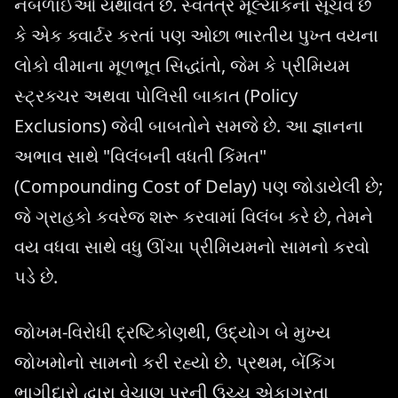
નબળાઈઓ યથાવત છે. સ્વતંત્ર મૂલ્યાંકનો સૂચવે છે
કે એક ક્વાર્ટર કરતાં પણ ઓછા ભારતીય પુખ્ત વયના
લોકો વીમાના મૂળભૂત સિદ્ધાંતો, જેમ કે પ્રીમિયમ
સ્ટ્રક્ચર અથવા પોલિસી બાકાત (Policy
Exclusions) જેવી બાબતોને સમજે છે. આ જ્ઞાનના
અભાવ સાથે "વિલંબની વધતી કિંમત"
(Compounding Cost of Delay) પણ જોડાયેલી છે;
જે ગ્રાહકો કવરેજ શરૂ કરવામાં વિલંબ કરે છે, તેમને
વય વધવા સાથે વધુ ઊંચા પ્રીમિયમનો સામનો કરવો
પડે છે.
જોખમ-વિરોધી દ્રષ્ટિકોણથી, ઉદ્યોગ બે મુખ્ય
જોખમોનો સામનો કરી રહ્યો છે. પ્રથમ, બેંકિંગ
ભાગીદારો દ્વારા વેચાણ પરની ઉચ્ચ એકાગ્રતા