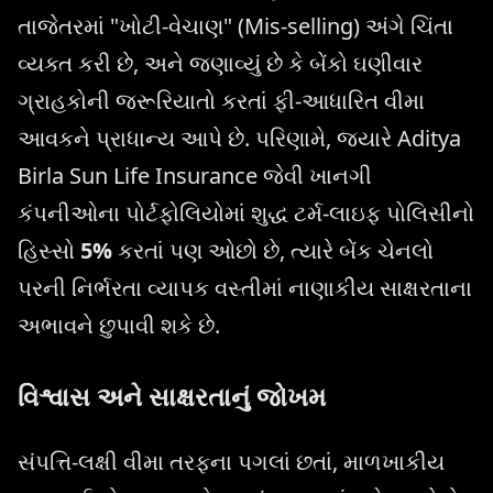
તાજેતરમાં "ખોટી-વેચાણ" (Mis-selling) અંગે ચિંતા
વ્યક્ત કરી છે, અને જણાવ્યું છે કે બેંકો ઘણીવાર
ગ્રાહકોની જરૂરિયાતો કરતાં ફી-આધારિત વીમા
આવકને પ્રાધાન્ય આપે છે. પરિણામે, જ્યારે Aditya
Birla Sun Life Insurance જેવી ખાનગી
કંપનીઓના પોર્ટફોલિયોમાં શુદ્ધ ટર્મ-લાઇફ પોલિસીનો
હિસ્સો
5%
કરતાં પણ ઓછો છે, ત્યારે બેંક ચેનલો
પરની નિર્ભરતા વ્યાપક વસ્તીમાં નાણાકીય સાક્ષરતાના
અભાવને છુપાવી શકે છે.
વિશ્વાસ અને સાક્ષરતાનું જોખમ
સંપત્તિ-લક્ષી વીમા તરફના પગલાં છતાં, માળખાકીય