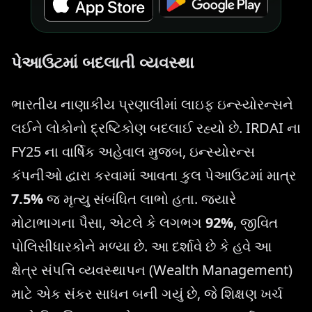
પેઆઉટમાં બદલાતી વ્યવસ્થા
ભારતીય નાણાકીય પ્રણાલીમાં લાઇફ ઇન્સ્યોરન્સને
લઈને લોકોનો દ્રષ્ટિકોણ બદલાઈ રહ્યો છે. IRDAI ના
FY25 ના વાર્ષિક અહેવાલ મુજબ, ઇન્સ્યોરન્સ
કંપનીઓ દ્વારા કરવામાં આવતા કુલ પેઆઉટમાં માત્ર
7.5%
જ મૃત્યુ સંબંધિત લાભો હતા. જ્યારે
મોટાભાગના પૈસા, એટલે કે લગભગ
92%
, જીવિત
પોલિસીધારકોને મળ્યા છે. આ દર્શાવે છે કે હવે આ
ક્ષેત્ર સંપત્તિ વ્યવસ્થાપન (Wealth Management)
માટે એક સંકર સાધન બની ગયું છે, જે શિક્ષણ ખર્ચ