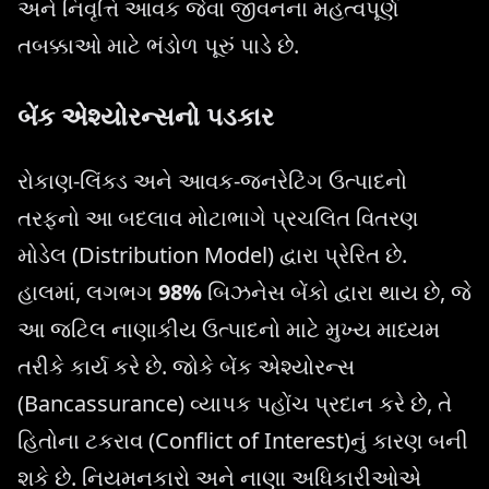
અને નિવૃત્તિ આવક જેવા જીવનના મહત્વપૂર્ણ
તબક્કાઓ માટે ભંડોળ પૂરું પાડે છે.
બેંક એશ્યોરન્સનો પડકાર
રોકાણ-લિંક્ડ અને આવક-જનરેટિંગ ઉત્પાદનો
તરફનો આ બદલાવ મોટાભાગે પ્રચલિત વિતરણ
મોડેલ (Distribution Model) દ્વારા પ્રેરિત છે.
હાલમાં, લગભગ
98%
બિઝનેસ બેંકો દ્વારા થાય છે, જે
આ જટિલ નાણાકીય ઉત્પાદનો માટે મુખ્ય માધ્યમ
તરીકે કાર્ય કરે છે. જોકે બેંક એશ્યોરન્સ
(Bancassurance) વ્યાપક પહોંચ પ્રદાન કરે છે, તે
હિતોના ટકરાવ (Conflict of Interest)નું કારણ બની
શકે છે. નિયમનકારો અને નાણા અધિકારીઓએ