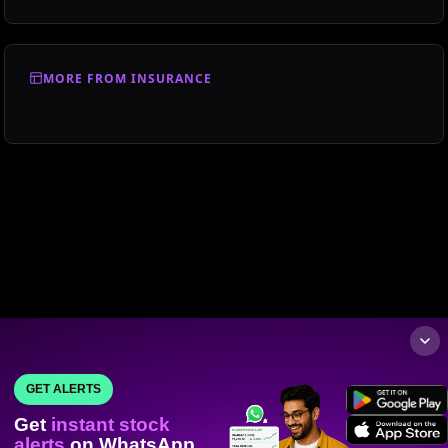
MORE FROM INSURANCE
GET ALERTS
Get
instant stock
alerts
on WhatsApp.