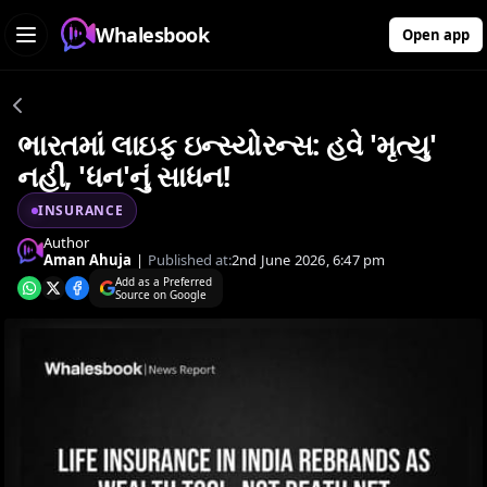
Whalesbook
Open app
ભારતમાં લાઇફ ઇન્સ્યોરન્સ: હવે 'મૃત્યુ'
નહીં, 'ધન'નું સાધન!
INSURANCE
Author
Aman Ahuja
|
Published at:
2nd June 2026, 6:47 pm
Add as a Preferred
Source on Google