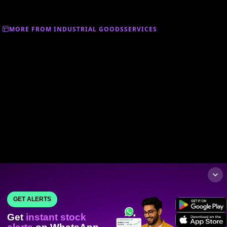
MORE FROM INDUSTRIAL GOODSSERVICES
GET ALERTS
Get
instant stock