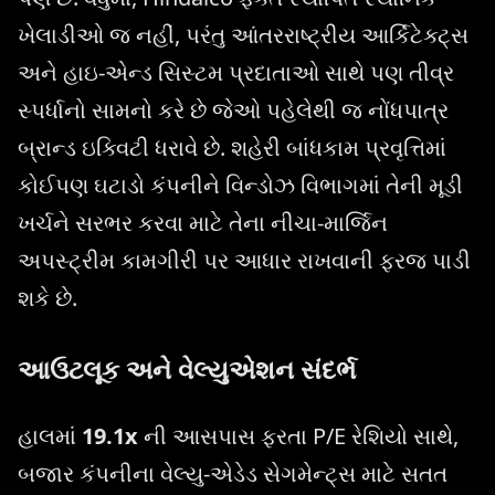
ખેલાડીઓ જ નહીં, પરંતુ આંતરરાષ્ટ્રીય આર્કિટેક્ટ્સ
અને હાઇ-એન્ડ સિસ્ટમ પ્રદાતાઓ સાથે પણ તીવ્ર
સ્પર્ધાનો સામનો કરે છે જેઓ પહેલેથી જ નોંધપાત્ર
બ્રાન્ડ ઇક્વિટી ધરાવે છે. શહેરી બાંધકામ પ્રવૃત્તિમાં
કોઈપણ ઘટાડો કંપનીને વિન્ડોઝ વિભાગમાં તેની મૂડી
ખર્ચને સરભર કરવા માટે તેના નીચા-માર્જિન
અપસ્ટ્રીમ કામગીરી પર આધાર રાખવાની ફરજ પાડી
શકે છે.
આઉટલૂક અને વેલ્યુએશન સંદર્ભ
હાલમાં
19.1x
ની આસપાસ ફરતા P/E રેશિયો સાથે,
બજાર કંપનીના વેલ્યુ-એડેડ સેગમેન્ટ્સ માટે સતત