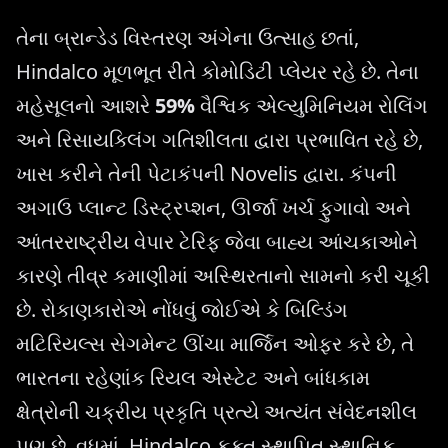
તેના બ્રાન્ડેડ વિસ્તરણ અંગેના ઉત્સાહ છતાં,
Hindalco મૂળભૂત રીતે કોમોડિટી પ્લેયર રહે છે. તેના
મહેસૂલનો આશરે
59%
વૈશ્વિક એલ્યુમિનિયમ રોલિંગ
અને રિસાયક્લિંગ ગતિશીલતા દ્વારા પ્રભાવિત રહે છે,
ખાસ કરીને તેની પેટાકંપની Novelis દ્વારા. કંપની
અગાઉ પ્લાન્ટ ડિસ્ટ્રપ્શન, ઊર્જા ખર્ચ ફુગાવો અને
આંતરરાષ્ટ્રીય વેપાર ટેરિફ જેવા બાહ્ય આંચકાઓને
કારણે તીવ્ર કમાણીમાં અસ્થિરતાનો સામનો કરી ચૂકી
છે. રોકાણકારોએ નોંધવું જોઈએ કે બિલ્ડિંગ
મટિરિયલ્સ સેગમેન્ટ ઊંચા માર્જિન ઓફર કરે છે, તે
ભારતના રહેણાંક રિયલ એસ્ટેટ અને બાંધકામ
ક્ષેત્રોની ચક્રીય પ્રકૃતિ પ્રત્યે અત્યંત સંવેદનશીલ
પણ છે. વધુમાં, Hindalco ફક્ત સ્થાપિત સ્થાનિક