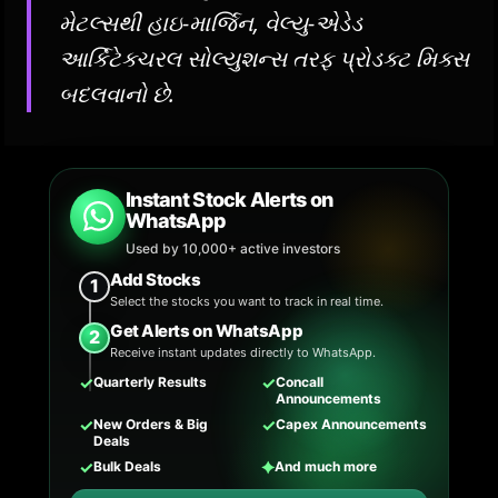
મેટલ્સથી હાઇ-માર્જિન, વેલ્યુ-એડેડ
આર્કિટેક્ચરલ સોલ્યુશન્સ તરફ પ્રોડક્ટ મિક્સ
બદલવાનો છે.
Instant Stock Alerts on
WhatsApp
Used by 10,000+ active investors
Add Stocks
1
Select the stocks you want to track in real time.
Get Alerts on WhatsApp
2
Receive instant updates directly to WhatsApp.
✓
✓
Quarterly Results
Concall
Announcements
✓
✓
New Orders & Big
Capex Announcements
Deals
✓
✦
Bulk Deals
And much more