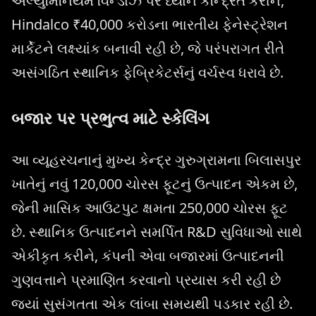
એલ્યુમિનિયમ વિન્ડોઝ પર ધ્યાન કેન્દ્રિત કરીને,
Hindalco ₹40,000 કરોડના ભારતીય ફેનેસ્ટ્રેશન
માર્કેટને લક્ષ્યાંક બનાવી રહી છે, જે પરંપરાગત રીતે
અસંગઠિત સ્થાનિક ફેબ્રિકેટર્સનું વર્ચસ્વ ધરાવે છે.
બજાર પર પ્રભુત્વ માટે સ્કેલિંગ
આ વ્યૂહરચનાનું મુખ્ય કેન્દ્ર ગુરુગ્રામના બિલાસપુર
ખાતેનું નવું 120,000 ચોરસ ફૂટનું ઉત્પાદન એકમ છે,
જેની માસિક આઉટપુટ ક્ષમતા 250,000 ચોરસ ફૂટ
છે. સ્થાનિક ઉત્પાદનને સમર્પિત R&D સુવિધાઓ સાથે
એકીકૃત કરીને, કંપની એવા બજારમાં ઉત્પાદનની
ગુણવત્તાને પ્રમાણિત કરવાનો પ્રયાસ કરી રહી છે
જ્યાં સુસંગતતા એક લાંબા સમયથી પડકાર રહી છે.