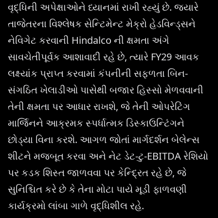
વૃદ્ધિની અપેક્ષાઓને ધ્યાનમાં રાખી રહ્યું છે. જ્યારે
તાજેતરના વિશ્લેષક સેન્ટિમેન્ટ મેક્રો હેડવિન્ડ્સને
નેવિગેટ કરવાની Hindalco ની ક્ષમતા અંગે
સાવચેતીપૂર્વક આશાવાદી રહે છે, ત્યારે FY29 આવક
લક્ષ્યાંક પ્રાપ્ત કરવામાં કંપનીની સફળતા બિન-
સંગઠિત ખેલાડીઓ પાસેથી બજાર હિસ્સો મેળવવાની
તેની ક્ષમતા પર આધાર રાખશે, જે તેની ઓપરેટિંગ
માર્જિનને આક્રમક સ્પર્ધાત્મક ડિસ્કાઉન્ટિંગને
છોડ્યા વિના કરશે. આગળ જોતાં માર્ગદર્શન બેલેન્સ
શીટને મજબૂત કરવા અને નેટ ડેટ-ટુ-EBITDA રેશિયો
પર કડક શિસ્ત જાળવવા પર કેન્દ્રિત રહે છે, જે
સુનિશ્ચિત કરે છે કે તેના મોટા પાયે મૂડી ફાળવણી
કાર્યક્રમો લાંબા ગાળે વૃદ્ધિશીલ રહે.