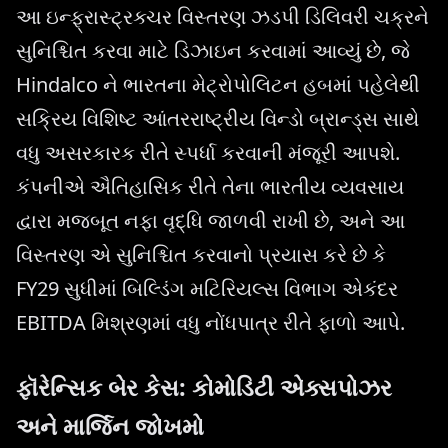
આ ઇન્ફ્રાસ્ટ્રક્ચર વિસ્તરણ ઝડપી ડિલિવરી ચક્રને
સુનિશ્ચિત કરવા માટે ડિઝાઇન કરવામાં આવ્યું છે, જે
Hindalco ને ભારતના મેટ્રોપોલિટન હબમાં પહેલેથી
સક્રિય વિશિષ્ટ આંતરરાષ્ટ્રીય વિન્ડો બ્રાન્ડ્સ સાથે
વધુ અસરકારક રીતે સ્પર્ધા કરવાની મંજૂરી આપશે.
કંપનીએ ઐતિહાસિક રીતે તેના ભારતીય વ્યવસાય
દ્વારા મજબૂત નફા વૃદ્ધિ જાળવી રાખી છે, અને આ
વિસ્તરણ એ સુનિશ્ચિત કરવાનો પ્રયાસ કરે છે કે
FY29 સુધીમાં બિલ્ડિંગ મટિરિયલ્સ વિભાગ એકંદર
EBITDA મિશ્રણમાં વધુ નોંધપાત્ર રીતે ફાળો આપે.
ફૉરેન્સિક બેર કેસ: કોમોડિટી એક્સપોઝર
અને માર્જિન જોખમો