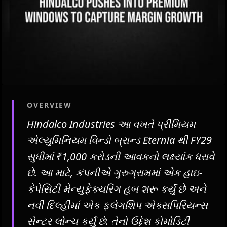
OVERVIEW
Hindalco Industries આ વખતે પ્રીમિયમ
એલ્યુમિનિયમ વિન્ડો બ્રાન્ડ Eternia થી FY29
સુધીમાં ₹1,000 કરોડની આવકનો લક્ષ્યાંક ધરાવે
છે. આ માટે, કંપનીએ ગુરુગ્રામમાં એક હાઇ-
કેપેસિટી મેન્યુફેક્ચરિંગ હબ શરૂ કર્યું છે અને
નવી દિલ્હીમાં એક ફ્લેગશિપ એક્સપિરિયન્સ
સેન્ટર લોન્ચ કર્યું છે. તેનો ઉદ્દેશ કોમોડિટી