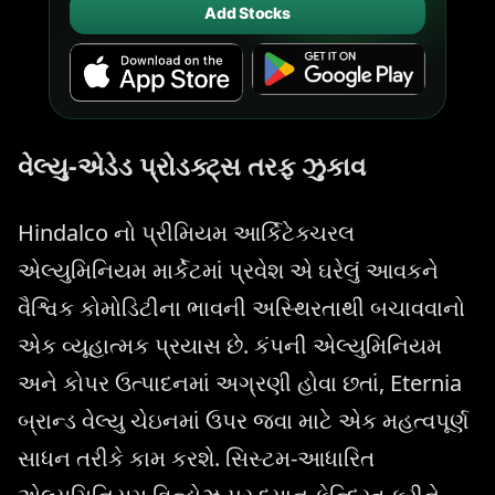
Add Stocks
વેલ્યુ-એડેડ પ્રોડક્ટ્સ તરફ ઝુકાવ
Hindalco નો પ્રીમિયમ આર્કિટેક્ચરલ
એલ્યુમિનિયમ માર્કેટમાં પ્રવેશ એ ઘરેલું આવકને
વૈશ્વિક કોમોડિટીના ભાવની અસ્થિરતાથી બચાવવાનો
એક વ્યૂહાત્મક પ્રયાસ છે. કંપની એલ્યુમિનિયમ
અને કોપર ઉત્પાદનમાં અગ્રણી હોવા છતાં, Eternia
બ્રાન્ડ વેલ્યુ ચેઇનમાં ઉપર જવા માટે એક મહત્વપૂર્ણ
સાધન તરીકે કામ કરશે. સિસ્ટમ-આધારિત