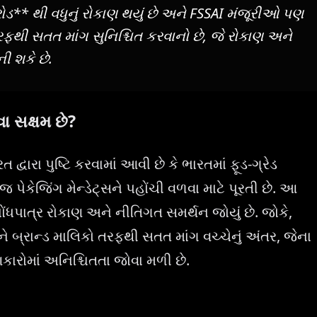
રોડ** થી વધુનું રોકાણ થયું છે અને FSSAI મંજૂરીઓ પણ
તરફથી સતત માંગ સુનિશ્ચિત કરવાનો છે, જે રોકાણ અને
ી શકે છે.
વા સક્ષમ છે?
ા પુષ્ટિ કરવામાં આવી છે કે ભારતમાં ફૂડ-ગ્રેડ
 પેકેજિંગ મેન્ડેટ્સને પહોંચી વળવા માટે પૂરતી છે. આ
 નોંધપાત્ર રોકાણ અને નીતિગત સમર્થન જોયું છે. જોકે,
ને બ્રાન્ડ માલિકો તરફથી સતત માંગ વચ્ચેનું અંતર, જેના
ારોમાં અનિશ્ચિતતા જોવા મળી છે.