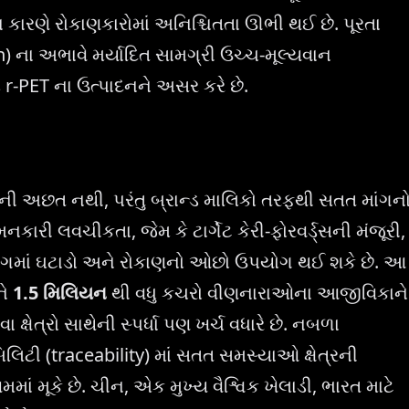
ા કારણે રોકાણકારોમાં અનિશ્ચિતતા ઊભી થઈ છે. પૂરતા
n) ના અભાવે મર્યાદિત સામગ્રી ઉચ્ચ-મૂલ્યવાન
ડ r-PET ના ઉત્પાદનને અસર કરે છે.
મતાની અછત નથી, પરંતુ બ્રાન્ડ માલિકો તરફથી સતત માંગન
કારી લવચીકતા, જેમ કે ટાર્ગેટ કેરી-ફોરવર્ડ્સની મંજૂરી,
માંગમાં ઘટાડો અને રોકાણનો ઓછો ઉપયોગ થઈ શકે છે. આ
ને
1.5 મિલિયન
થી વધુ કચરો વીણનારાઓના આજીવિકાને
ક્ષેત્રો સાથેની સ્પર્ધા પણ ખર્ચ વધારે છે. નબળા
િટી (traceability) માં સતત સમસ્યાઓ ક્ષેત્રની
ાં મૂકે છે. ચીન, એક મુખ્ય વૈશ્વિક ખેલાડી, ભારત માટે