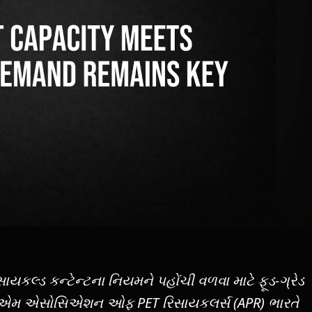
ાયકલ્ડ કન્ટેન્ટના નિયમને પહોંચી વળવા માટે ફૂડ-ગ્રેડ
 છે, એમ એસોસિએશન ઓફ PET રિસાયકલર્સ (APR) ભારતે