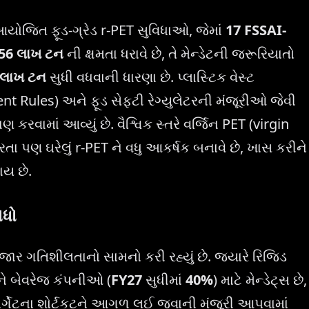
ોજિત ફૂડ-ગ્રેડ r-PET સુવિધાઓ, જેમાં
17 FSSAI-
.56 લાખ ટન
ની ક્ષમતા ધરાવે છે, તે મેન્ડેટની જરૂરિયાતો
 લાખ ટન
સુધી વધવાની ધારણા છે. પ્લાસ્ટિક વેસ્ટ
 Rules) અને ફૂડ સેફ્ટી રેગ્યુલેટરની મંજૂરીઓ જેવી
ાણ કરવામાં આવ્યું છે. વૈશ્વિક સ્તરે વર્જિન PET (virgin
 પણ ઘરેલું r-PET ને વધુ આકર્ષક બનાવે છે, ખાસ કરીને
ાય છે.
ોધો
જાર ગતિશીલતાનો સામનો કરી રહ્યું છે. જ્યારે રિજિડ
ને બેવરેજ કંપનીઓ (
FY27
સુધીમાં
40%
) માટે મેન્ડેટ્સ છે,
ાર્ગેટના શોર્ટકટને આગળ લઈ જવાની મંજૂરી આપવામાં