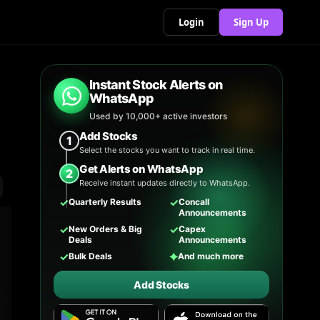
Login
Sign Up
Instant Stock Alerts on
WhatsApp
Used by 10,000+ active investors
Add Stocks
1
Select the stocks you want to track in real time.
Get Alerts on WhatsApp
2
Receive instant updates directly to WhatsApp.
✓
✓
Quarterly Results
Concall
Announcements
✓
✓
New Orders & Big
Capex
Deals
Announcements
✓
✦
Bulk Deals
And much more
Add Stocks