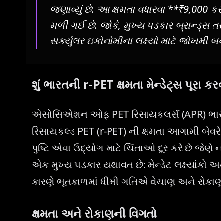
જણાવ્યું છે. આ ક્ષમતા વધારવા **₹9,000 ક
મળી ગઈ છે. જોકે, મુખ્ય પડકાર બ્રાન્ડ્સ 
સર્ક્યુલર ઇકોનોમીના લક્ષ્યો માટે જોખમી બન
શું ભારતની r-PET ક્ષમતા મેન્ડેટ્સ પૂરા કર
એસોસિએશન ઓફ PET રિસાયકલર્સ (APR) ભારત દ્વાર
રિસાયકલ્ડ PET (r-PET) ની ક્ષમતા આગામી બેવરેજ
પુષ્ટિ એવા ઉદ્યોગ માટે ચિંતાઓ દૂર કરે છે જેણે
એક મુખ્ય પડકાર યથાવત છે: મેન્ડેટ લક્ષ્યાંકો અ
કારણે ભૂતકાળમાં ધીમી ગતિએ વેચાણ અને રોકાણક
ક્ષમતા અને રોકાણની વિગતો