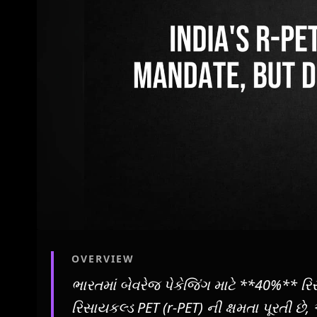
OVERVIEW
ભારતમાં બેવરેજ પેકેજિંગ માટે **40%** રિસ
રિસાયકલ્ડ PET (r-PET) ની ક્ષમતા પૂરતી