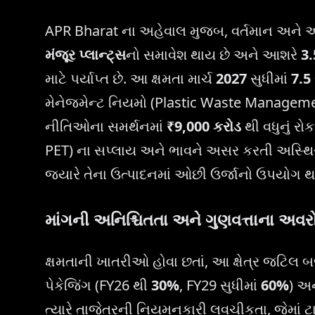
APR Bharat ના અહેવાલ મુજબ, વર્તમાન અને આય
મંજૂર પ્લાન્ટ્સ
નો સમાવેશ થાય છે અને આશરે
3
માટે પર્યાપ્ત છે. આ ક્ષમતા માર્ચ
2027
સુધીમાં
7.5
મેનેજમેન્ટ નિયમો (Plastic Waste Management
નીતિઓના સમર્થનમાં
₹9,000 કરોડ
થી વધુનું રોક
PET) ના સપ્લાય અને ભાવને અસર કરતી અસ્થિરતા
જ્યારે તેના ઉત્પાદનમાં ઓછી ઉર્જાનો ઉપયોગ થ
માંગની અનિશ્ચિતતા અને ગુણવત્તાના અવર
ક્ષમતાની ખાતરીઓ હોવા છતાં, આ ક્ષેત્ર જટિલ બ
પેકેજિંગ (FY26 થી
30%
, FY29 સુધીમાં
60%
) અ
ત્યારે તાજેતરની નિયમનકારી લવચીકતા, જેમાં ટ