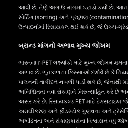
આવી છે, તેણે અગાઉ માંગમાં ઘટાડો કર્યો છે. આન
સોર્ટિંગ (sorting) અને પ્રદૂષણ (contaminatio
ઉત્પાદનોમાં રિસાયકલ થઈ શકે છે, જે ઉચ્ચ-ગ્રે
બ્રાન્ડ માંગનો અભાવ મુખ્ય જોખમ
ભારતના r-PET લક્ષ્યાંકો માટે મુખ્ય જોખમ ક્ષ
અભાવ છે. ભૂતકાળના કિસ્સાઓ દર્શાવે છે કે નિયમન
પાલનની તાકીદને નબળી પાડી શકે છે, જેનાથી 
અનિશ્ચિતતા નવા રોકાણને નિરુત્સાહિત કરે છે અ
અસર કરે છે. રિસાયકલ્ડ PET માટે ટેક્સટાઇલ જેવા 
અમલીકરણ અને ફીડસ્ટોક ગુણવત્તા અને ટ્રેસેબિલ
અખંડિતતા અને રોકાણકારોના વિશ્વાસને વધુ જોખમમ