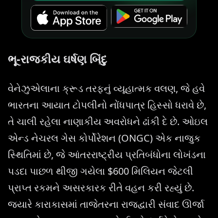
ભૂ-રાજકીય ઘર્ષણ બિંદુ
વેનેઝુએલાના ક્રૂડ તરફનું વ્યૂહાત્મક વલણ, જે હવે
ભારતના આયાત ટોપલીનો નોંધપાત્ર હિસ્સો ધરાવે છે,
તે ચાલી રહેલા નાણાકીય અવરોધને ઢાંકી દે છે. ઓઇલ
એન્ડ નેચરલ ગેસ કોર્પોરેશન (ONGC) એક નાજુક
સ્થિતિમાં છે, જે આંતરરાષ્ટ્રીય પ્રતિબંધોના લોખંડના
પડદા પાછળ થીજી ગયેલા $600 મિલિયન જેટલી
પ્રાપ્ત રકમને અસરકારક રીતે વહન કરી રહ્યું છે.
જ્યારે કારાકાસમાં તાજેતરના રાજદ્વારી સંવાદ ઊર્જા