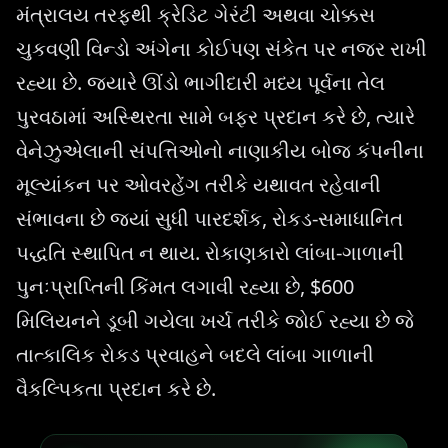
મંત્રાલય તરફથી ક્રેડિટ ગેરંટી અથવા ચોક્કસ
ચુકવણી વિન્ડો અંગેના કોઈપણ સંકેત પર નજર રાખી
રહ્યા છે. જ્યારે ઊંડો ભાગીદારી મધ્ય પૂર્વના તેલ
પુરવઠામાં અસ્થિરતા સામે બફર પ્રદાન કરે છે, ત્યારે
વેનેઝુએલાની સંપત્તિઓનો નાણાકીય બોજ કંપનીના
મૂલ્યાંકન પર ઓવરહેંગ તરીકે યથાવત રહેવાની
સંભાવના છે જ્યાં સુધી પારદર્શક, રોકડ-સમાધાનિત
પદ્ધતિ સ્થાપિત ન થાય. રોકાણકારો લાંબા-ગાળાની
પુનઃપ્રાપ્તિની કિંમત લગાવી રહ્યા છે, $600
મિલિયનને ડૂબી ગયેલા ખર્ચ તરીકે જોઈ રહ્યા છે જે
તાત્કાલિક રોકડ પ્રવાહને બદલે લાંબા ગાળાની
વૈકલ્પિકતા પ્રદાન કરે છે.