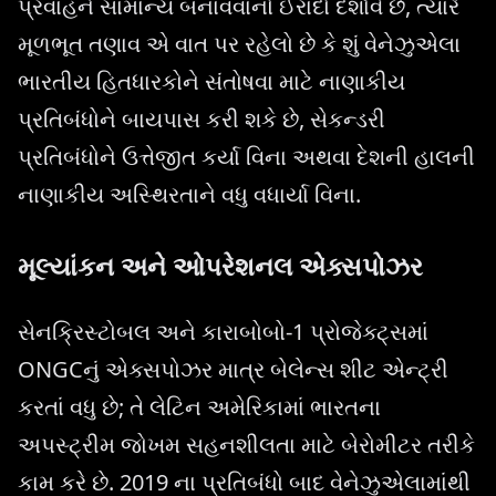
પ્રવાહને સામાન્ય બનાવવાનો ઈરાદો દર્શાવે છે, ત્યારે
મૂળભૂત તણાવ એ વાત પર રહેલો છે કે શું વેનેઝુએલા
ભારતીય હિતધારકોને સંતોષવા માટે નાણાકીય
પ્રતિબંધોને બાયપાસ કરી શકે છે, સેકન્ડરી
પ્રતિબંધોને ઉત્તેજીત કર્યા વિના અથવા દેશની હાલની
નાણાકીય અસ્થિરતાને વધુ વધાર્યા વિના.
મૂલ્યાંકન અને ઓપરેશનલ એક્સપોઝર
સેનક્રિસ્ટોબલ અને કારાબોબો-1 પ્રોજેક્ટ્સમાં
ONGCનું એક્સપોઝર માત્ર બેલેન્સ શીટ એન્ટ્રી
કરતાં વધુ છે; તે લેટિન અમેરિકામાં ભારતના
અપસ્ટ્રીમ જોખમ સહનશીલતા માટે બેરોમીટર તરીકે
કામ કરે છે. 2019 ના પ્રતિબંધો બાદ વેનેઝુએલામાંથી