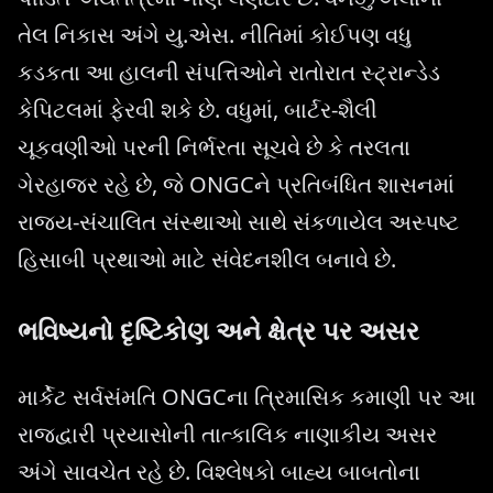
તેલ નિકાસ અંગે યુ.એસ. નીતિમાં કોઈપણ વધુ
કડકતા આ હાલની સંપત્તિઓને રાતોરાત સ્ટ્રાન્ડેડ
કેપિટલમાં ફેરવી શકે છે. વધુમાં, બાર્ટર-શૈલી
ચૂકવણીઓ પરની નિર્ભરતા સૂચવે છે કે તરલતા
ગેરહાજર રહે છે, જે ONGCને પ્રતિબંધિત શાસનમાં
રાજ્ય-સંચાલિત સંસ્થાઓ સાથે સંકળાયેલ અસ્પષ્ટ
હિસાબી પ્રથાઓ માટે સંવેદનશીલ બનાવે છે.
ભવિષ્યનો દૃષ્ટિકોણ અને ક્ષેત્ર પર અસર
માર્કેટ સર્વસંમતિ ONGCના ત્રિમાસિક કમાણી પર આ
રાજદ્વારી પ્રયાસોની તાત્કાલિક નાણાકીય અસર
અંગે સાવચેત રહે છે. વિશ્લેષકો બાહ્ય બાબતોના