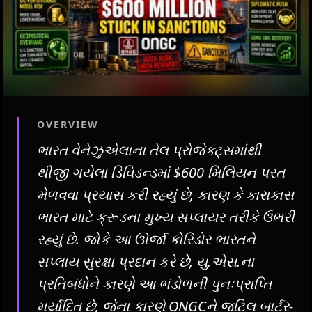
OVERVIEW
ભારત વેનેઝુએલાના તેલ પ્રોજેક્ટ્સમાંથી
થીજી ગયેલા ડિવિડન્ડમાં $600 મિલિયન પરત
મેળવવા પ્રયાસ કરી રહ્યું છે, કારણ કે કારાકાસ
ભારત માટે ક્રૂડના મુખ્ય સપ્લાયર તરીકે ઉભરી
રહ્યું છે. જોકે આ ઊર્જા કોરિડોર ભારતને
સપ્લાય સુરક્ષા પ્રદાન કરે છે, યુ.એસ.ના
પ્રતિબંધોને કારણે આ ભંડોળની પુનઃપ્રાપ્તિ
મર્યાદિત છે, જેના કારણે ONGCને જટિલ બાર્ટર-