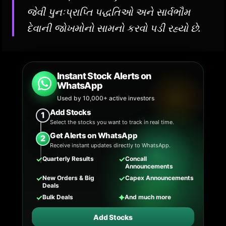
જેવી પુનઃપ્રાપ્તિ પદ્ધતિઓ અને સાર્વભૌમ
દેવાની જોખમોનો સામનો કરવો પડી રહ્યો છે.
Instant Stock Alerts on
WhatsApp
Used by 10,000+ active investors
Add Stocks
1
Select the stocks you want to track in real time.
Get Alerts on WhatsApp
2
Receive instant updates directly to WhatsApp.
✓
✓
Quarterly Results
Concall
Announcements
✓
✓
New Orders & Big
Capex Announcements
Deals
✓
✦
Bulk Deals
And much more
Add Stocks