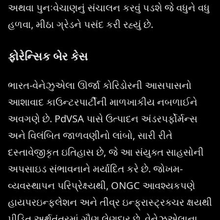
અથવા પુનઃવેચાણનું સંચાલન કરવું પડશે જે વધુને વધુ
હળવા, મીઠા ગ્રેડને પસંદ કરી રહ્યું છે.
ફોરેન્સિક બેર કેસ
ભારત-વેનેઝુએલા ઊર્જા કોરિડોરની આસપાસનો
આશાવાદ કાઉન્ટરપાર્ટીની માળખાકીય નબળાઈને
અવગણે છે. PdVSA પાસે ઉત્પાદન અંડરપર્ફોર્મન્સ
અને વિલંબિત જાળવણીનો લાંબો, સારી રીતે
દસ્તાવેજીકૃત ઇતિહાસ છે, જે આ સંયુક્ત સાહસોની
અપસાઇડ સંભાવનાને મર્યાદિત કરે છે. જોખમ-
વ્યવસ્થાપન પરિપ્રેક્ષ્યથી, ONGC આવશ્યકપણે
હાયપરઇન્ફ્લેશન અને તીવ્ર ઇન્ફ્રાસ્ટ્રક્ચર ક્ષયથી
પીડિત અર્થતંત્રમાં ગૌણ લેણદાર છે. વેનેઝુએલાના