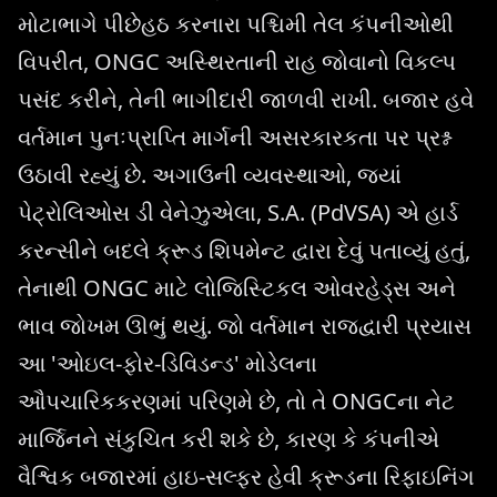
મોટાભાગે પીછેહઠ કરનારા પશ્ચિમી તેલ કંપનીઓથી
વિપરીત, ONGC અસ્થિરતાની રાહ જોવાનો વિકલ્પ
પસંદ કરીને, તેની ભાગીદારી જાળવી રાખી. બજાર હવે
વર્તમાન પુનઃપ્રાપ્તિ માર્ગની અસરકારકતા પર પ્રશ્ન
ઉઠાવી રહ્યું છે. અગાઉની વ્યવસ્થાઓ, જ્યાં
પેટ્રોલિઓસ ડી વેનેઝુએલા, S.A. (PdVSA) એ હાર્ડ
કરન્સીને બદલે ક્રૂડ શિપમેન્ટ દ્વારા દેવું પતાવ્યું હતું,
તેનાથી ONGC માટે લોજિસ્ટિકલ ઓવરહેડ્સ અને
ભાવ જોખમ ઊભું થયું. જો વર્તમાન રાજદ્વારી પ્રયાસ
આ 'ઓઇલ-ફોર-ડિવિડન્ડ' મોડેલના
ઔપચારિકકરણમાં પરિણમે છે, તો તે ONGCના નેટ
માર્જિનને સંકુચિત કરી શકે છે, કારણ કે કંપનીએ
વૈશ્વિક બજારમાં હાઇ-સલ્ફર હેવી ક્રૂડના રિફાઇનિંગ