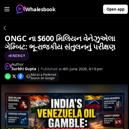
Whalesbook
Open app
ONGC ના $600 મિલિયન વેનેઝુએલા
ગેમ્બિટ: ભૂ-રાજકીય સંતુલનનું પરીક્ષણ
ENERGY
Author
Surbhi Gupta
|
Published at:
4th June 2026, 4:19 pm
Add as a Preferred
Source on Google