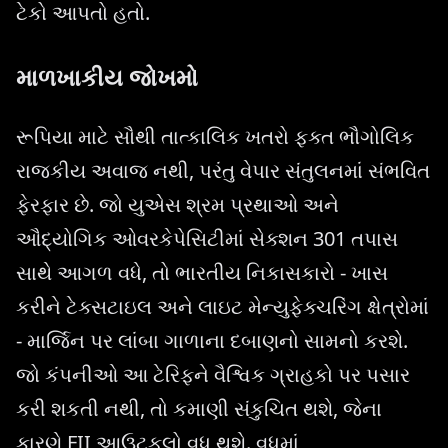
ટેકો આપતો હતો.
માળખાકીય જોખમો
રૂપિયા માટે સૌથી તાત્કાલિક ખતરો ફક્ત ભૌગોલિક
રાજકીય અવાજ નથી, પરંતુ વેપાર સંતુલનમાં સંભવિત
ફેરફાર છે. જો યુએસ શ્રમ પ્રથાઓ અને
ઔદ્યોગિક ઓવરકેપેસિટીમાં સેક્શન 301 તપાસ
સાથે આગળ વધે, તો ભારતીય નિકાસકારો - ખાસ
કરીને ટેક્સટાઇલ અને લાઇટ મેન્યુફેક્ચરિંગ ક્ષેત્રોમાં
- માર્જિન પર લાંબા ગાળાના દબાણનો સામનો કરશે.
જો કંપનીઓ આ ટેરિફને વૈશ્વિક ગ્રાહકો પર પસાર
કરી શકતી નથી, તો કમાણી સંકુચિત થશે, જેના
કારણે FII આઉટફ્લો વધુ થશે. વધુમાં,