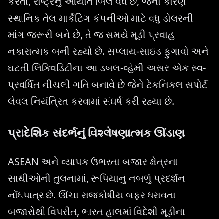
કરતા, રાષ્ટ્રનું આયાત બિલ વધે છે, જેના કારણે
સ્થાનિક તેલ માર્કેટિંગ કંપનીઓ માટે વધુ ડોલરની
માંગ જરૂરી બને છે, તે જ સમયે મૂડી પ્રવાહ
નકારાત્મક બની રહ્યો છે. સપ્લાય-સાઇડ ફુગાવો અને
ઘટતી લિક્વિડિટીના આ ડબલ-વ્હેમી અસર એક સ્વ-
પ્રવર્ધિત નીચલી ગતિ બનાવે છે જેને ટેકનિકલ સપોર્ટ
લેવલ નિયંત્રિત કરવામાં સંઘર્ષ કરી રહ્યા છે.
પ્રાદેશિક સંદર્ભનું વિશ્લેષણાત્મક ઊંડાણ
ASEAN અને વ્યાપક ઉભરતા બજાર ક્ષેત્રના
સાથીઓની તુલનામાં, રૂપિયાનું નબળું પ્રદર્શન
નોંધપાત્ર છે. ઊંચા રાજકોષીય બફર ધરાવતા
બજારોથી વિપરીત, ભારત હાલમાં વિદેશી મૂડીના