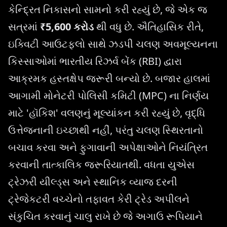
કેન્દ્રિત નિકાસનો સામનો કરી રહ્યું છે, જે એક જ
સત્રમાં
₹5,600 કરોડ
થી વધુ છે. ઐતિહાસિક રીતે,
ઇક્વિટી આઉટફ્લો સાથે ઝડપી ચલણ અવમૂલ્યનના
કિસ્સાઓમાં ભારતીય રિઝર્વ બેંક (RBI) દ્વારા
આક્રમક હસ્તક્ષેપ જરૂરી બન્યો છે. બજાર હાલમાં
આગામી મોનેટરી પોલિસી કમિટી (MPC) ના નિર્ણય
માટે 'હૉકિશ' વલણનું મૂલ્યાંકન કરી રહ્યું છે, વૃદ્ધિ
ઉત્તેજનાની ઇચ્છાથી નહીં, પરંતુ ચલણ સ્થિરતાનો
બચાવ કરવા અને ફુગાવાની અપેક્ષાઓને નિયંત્રિત
કરવાની તાત્કાલિક જરૂરિયાતથી. વધતા યુએસ
ટ્રેઝરી યીલ્ડ્સ અને સ્થાનિક વ્યાજ દરની
ટ્રેજેકટરી વચ્ચેનો તફાવત કેરી ટ્રેડ અપીલને
સંકુચિત કરવાનું ચાલુ રાખે છે જે અગાઉ રૂપિયાને