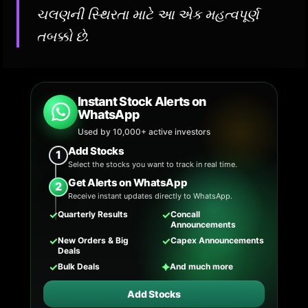
ચલણની સ્થિરતા માટે આ એક મહત્વપૂર્ણ
તબક્કો છે.
Instant Stock Alerts on
WhatsApp
Used by 10,000+ active investors
Add Stocks
1
Select the stocks you want to track in real time.
Get Alerts on WhatsApp
2
Receive instant updates directly to WhatsApp.
✓
✓
Quarterly Results
Concall
Announcements
✓
✓
New Orders & Big
Capex Announcements
Deals
✓
✦
Bulk Deals
And much more
Add Stocks