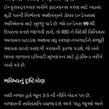
ઈન્ફ્રાસ્ટ્રક્ચર ખર્ચને ફાઇનાન્સ કરવા માટે બાહ્ય
મૂડી પરની નિર્ભરતા અર્થતંત્રને ડોલર ઇન્ડેક્સમાં
અસ્થિરતા માટે ખુલ્લું પાડે છે. જો ઇન્ડેક્સ
99
થી
ઉપરના સ્તરો જાળવી રાખે, તો RBI ને વિદેશી વિનિમય
અનામત ઘટાડવા અથવા વધુ ચલણ નબળાઈને મંજૂરી
આપવા વચ્ચે પસંદગી કરવાની ફરજ પડશે, જે બંને
લાંબા ગાળાના ઇક્વિટી મૂલ્યાંકન માટે હેડવિન્ડ તરીકે
કાર્ય કરે છે.
ભવિષ્યનું દૃષ્ટિકોણ
બધી નજર હવે જૂન 3-5 ની નીતિ બેઠક પર છે.
બજારની સર્વસંમતિ વ્યાજ દરો અંગે 'રાહ જુઓ અને