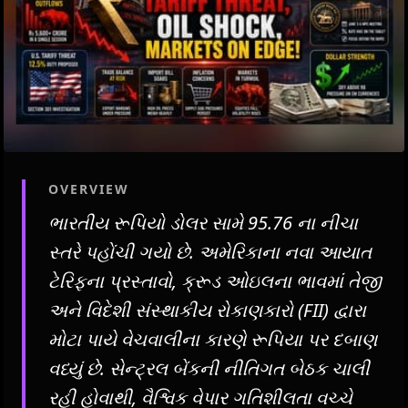
OVERVIEW
ભારતીય રૂપિયો ડોલર સામે 95.76 ના નીચા
સ્તરે પહોંચી ગયો છે. અમેરિકાના નવા આયાત
ટેરિફના પ્રસ્તાવો, ક્રૂડ ઓઇલના ભાવમાં તેજી
અને વિદેશી સંસ્થાકીય રોકાણકારો (FII) દ્વારા
મોટા પાયે વેચવાલીના કારણે રૂપિયા પર દબાણ
વધ્યું છે. સેન્ટ્રલ બેંકની નીતિગત બેઠક ચાલી
રહી હોવાથી, વૈશ્વિક વેપાર ગતિશીલતા વચ્ચે