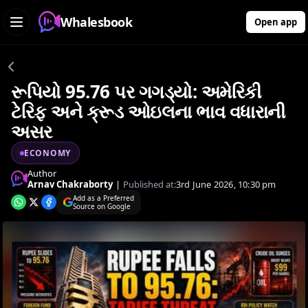
Whalesbook
Open app
રૂપિયો 95.76 પર ગગડ્યો: અમેરિકી
ટેરિફ અને ક્રૂડ ઓઇલના ભાવ વધારાની
અસર
ECONOMY
Author
Arnav Chakraborty
|
Published at:
3rd June 2026, 10:30 pm
Add as a Preferred
Source on Google