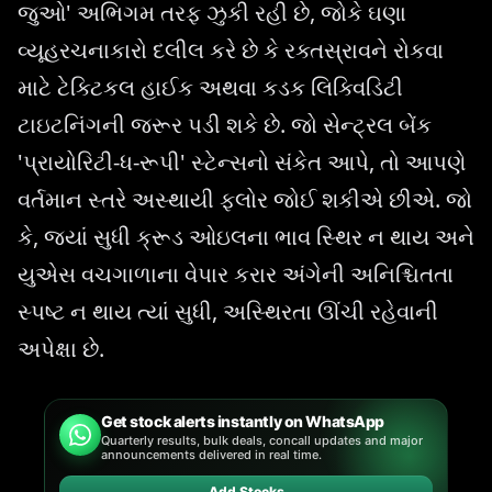
જુઓ' અભિગમ તરફ ઝુકી રહી છે, જોકે ઘણા
વ્યૂહરચનાકારો દલીલ કરે છે કે રક્તસ્રાવને રોકવા
માટે ટેક્ટિકલ હાઈક અથવા કડક લિક્વિડિટી
ટાઇટનિંગની જરૂર પડી શકે છે. જો સેન્ટ્રલ બેંક
'પ્રાયોરિટી-ધ-રૂપી' સ્ટેન્સનો સંકેત આપે, તો આપણે
વર્તમાન સ્તરે અસ્થાયી ફ્લોર જોઈ શકીએ છીએ. જો
કે, જ્યાં સુધી ક્રૂડ ઓઇલના ભાવ સ્થિર ન થાય અને
યુએસ વચગાળાના વેપાર કરાર અંગેની અનિશ્ચિતતા
સ્પષ્ટ ન થાય ત્યાં સુધી, અસ્થિરતા ઊંચી રહેવાની
અપેક્ષા છે.
Get stock alerts instantly on WhatsApp
Quarterly results, bulk deals, concall updates and major
announcements delivered in real time.
Add Stocks