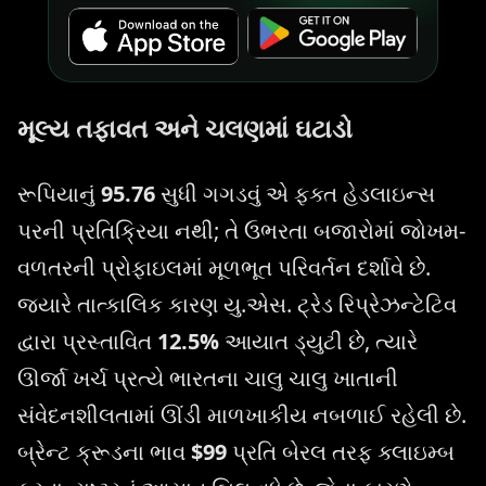
મૂલ્ય તફાવત અને ચલણમાં ઘટાડો
રૂપિયાનું
95.76
સુધી ગગડવું એ ફક્ત હેડલાઇન્સ
પરની પ્રતિક્રિયા નથી; તે ઉભરતા બજારોમાં જોખમ-
વળતરની પ્રોફાઇલમાં મૂળભૂત પરિવર્તન દર્શાવે છે.
જ્યારે તાત્કાલિક કારણ યુ.એસ. ટ્રેડ રિપ્રેઝન્ટેટિવ
દ્વારા પ્રસ્તાવિત
12.5%
આયાત ડ્યુટી છે, ત્યારે
ઊર્જા ખર્ચ પ્રત્યે ભારતના ચાલુ ચાલુ ખાતાની
સંવેદનશીલતામાં ઊંડી માળખાકીય નબળાઈ રહેલી છે.
બ્રેન્ટ ક્રૂડના ભાવ
$99
પ્રતિ બેરલ તરફ ક્લાઇમ્બ