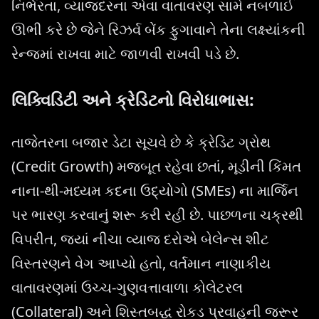
નિર્ભરતા, વ્યાજદરના એવા વાતાવરણ સામે નબળાઈ
ઊભી કરે છે જેને રિઝર્વ બેંક ફુગાવાને તેના લક્ષ્યાંકની
રેન્જમાં રાખવા માટે જાળવી રાખવી પડે છે.
લિક્વિડિટી અને ક્રેડિટનો વિરોધાભાસ:
તાજેતરના બજાર ડેટા સૂચવે છે કે ક્રેડિટ ગ્રોથ
(Credit Growth) મજબૂત રહેવા છતાં, મૂડીની કિંમત
નાના-થી-મધ્યમ કદના ઉદ્યોગો (SMEs) ના માર્જિન
પર ભારણ કરવાનું શરૂ કરી રહી છે. પાછળના ચક્રથી
વિપરીત, જ્યાં નીચા વ્યાજ દરોએ બેલેન્સ શીટ
વિસ્તરણને વેગ આપ્યો હતો, વર્તમાન નાણાકીય
વાતાવરણમાં ઉચ્ચ-ગુણવત્તાવાળા કોલેટરલ
(Collateral) અને શિસ્તબદ્ધ રોકડ પ્રવાહની જરૂર