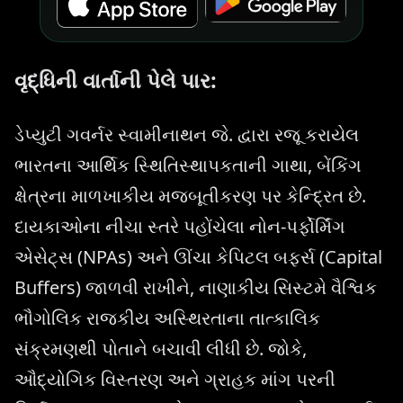
વૃદ્ધિની વાર્તાની પેલે પાર:
ડેપ્યુટી ગવર્નર સ્વામીનાથન જે. દ્વારા રજૂ કરાયેલ
ભારતના આર્થિક સ્થિતિસ્થાપકતાની ગાથા, બેંકિંગ
ક્ષેત્રના માળખાકીય મજબૂતીકરણ પર કેન્દ્રિત છે.
દાયકાઓના નીચા સ્તરે પહોંચેલા નોન-પર્ફોર્મિંગ
એસેટ્સ (NPAs) અને ઊંચા કેપિટલ બફર્સ (Capital
Buffers) જાળવી રાખીને, નાણાકીય સિસ્ટમે વૈશ્વિક
ભૌગોલિક રાજકીય અસ્થિરતાના તાત્કાલિક
સંક્રમણથી પોતાને બચાવી લીધી છે. જોકે,
ઔદ્યોગિક વિસ્તરણ અને ગ્રાહક માંગ પરની