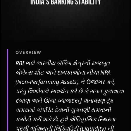
OVERVIEW
RBI ભલે ભારતીય બેંકિંગ ક્ષેત્રની મજબૂત
બેલેન્સ શીટ અને દાયકાઓના નીચા NPA
(Non-Performing Assets) ને ઉજાગર કરે,
પરંતુ વિશ્લેષકો સાવચેત કરે છે કે સતત ફુગાવાના
દબાણ અને ઊંચા વ્યાજદરનું વાતાવરણ ટૂંક
સમયમાં કોર્પોરેટ દેવાની ચુકવણી ક્ષમતાની
કસોટી કરી શકે છે. હવે ઐતિહાસિક સ્થિરતા
પરથી ભવિષ્યની લિક્વિડિટી (Liquidity) ની