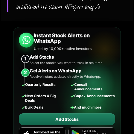
મર્યાદાઓ પર ધ્યાન કેન્દ્રિત થયું છે.
Instant Stock Alerts on
WhatsApp
Used by 10,000+ active investors
Add Stocks
1
Select the stocks you want to track in real time.
Get Alerts on WhatsApp
2
Receive instant updates directly to WhatsApp.
✓
✓
Quarterly Results
Concall
Announcements
✓
✓
New Orders & Big
Capex Announcements
Deals
✓
✦
Bulk Deals
And much more
Add Stocks