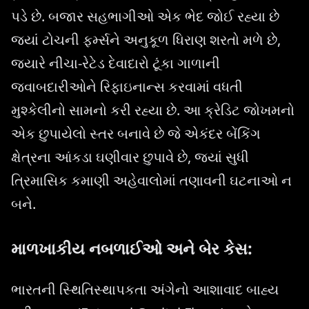
પડે છે. બજાર સહભાગીઓ એક ભેદ જોઈ રહ્યા છે
જ્યાં ટોચની ફર્મ્સને અનુકૂળ ધિરાણ શરતો મળે છે,
જ્યારે નીચા-રેટેડ દેવાદારો ટૂંકા ગાળાની
જવાબદારીઓને રિફાઇનાન્સ કરવામાં વધતી
મુશ્કેલીનો સામનો કરી રહ્યા છે. આ ક્રેડિટ જોખમનો
એક છુપાયેલો સ્તર બનાવે છે જે એકંદર બેંકિંગ
ક્ષેત્રના આંકડા ઘણીવાર છુપાવે છે, જ્યાં સુધી
ત્રિમાસિક કમાણી અહેવાલોમાં તણાવની ઘટનાઓ ન
બને.
માળખાકીય નબળાઈઓ અને બેર કેસ:
ભારતની સ્થિતિસ્થાપકતા અંગેનો આશાવાદ બાહ્ય