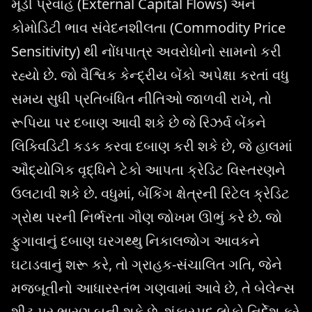
મૂડી પ્રવાહ (External Capital Flows) અને
કોમોડિટી ભાવ સંવેદનશીલતા (Commodity Price
Sensitivity) થી નોંધપાત્ર અવરોધોનો સામનો કરી
રહ્યો છે. જો વૈશ્વિક કેન્દ્રીય બેંકો અપેક્ષા કરતાં વધુ
સમય સુધી પ્રતિબંધિત નીતિઓ જાળવી રાખે, તો
રૂપિયા પર દબાણ આવી શકે છે જે રિઝર્વ બેંકને
લિક્વિડિટી કડક કરવા દબાણ કરી શકે છે, જે હાલમાં
ઔદ્યોગિક વૃદ્ધિને ટેકો આપતા ક્રેડિટ વિસ્તરણને
ઉલટાવી શકે છે. વધુમાં, બેંકિંગ ક્ષેત્રની રિટેલ ક્રેડિટ
ગ્રોથ પરની નિર્ભરતા ગૌણ જોખમ ઊભું કરે છે. જો
ફુગાવાનું દબાણ ઘરગથ્થુ નિકાલજોગ આવકને
ઘટાડવાનું શરૂ કરે, તો ગ્રાહક-સંચાલિત ગતિ, જેને
મજબૂતીનો આધારસ્તંભ ગણવામાં આવે છે, તે બેલેન્સ
શીટ પર ભારણ બની શકે છે. શંકાસ્પદ લોકો નિર્દેશ કરે