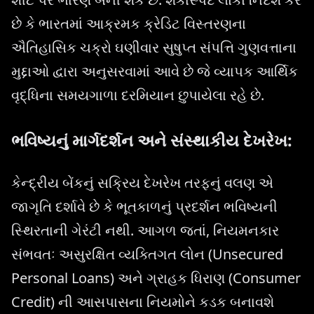
છે કે ભારતમાં આક્રમક ક્રેડિટ વિસ્તરણના
ઐતિહાસિક ચક્રો ઘણીવાર સુષુપ્ત સંપત્તિ ગુણવત્તાના
મુદ્દાઓ દ્વારા અનુસરવામાં આવે છે જે વ્યાપક આર્થિક
વૃદ્ધિના સમયગાળા દરમિયાન છુપાયેલા રહે છે.
ભવિષ્યનું માર્ગદર્શન અને સંસ્થાકીય દેખરેખ:
કેન્દ્રીય બેંકનું સક્રિય દેખરેખ તરફનું વલણ એ
જાગૃતિ દર્શાવે છે કે ભૂતકાળનું પ્રદર્શન ભવિષ્યની
સ્થિરતાની ગેરંટી નથી. આગળ જતાં, નિયમનકાર
સંભવતઃ અસુરક્ષિત વ્યક્તિગત લોન (Unsecured
Personal Loans) અને ગ્રાહક ધિરાણ (Consumer
Credit) ની આસપાસના નિયમોને કડક બનાવશે