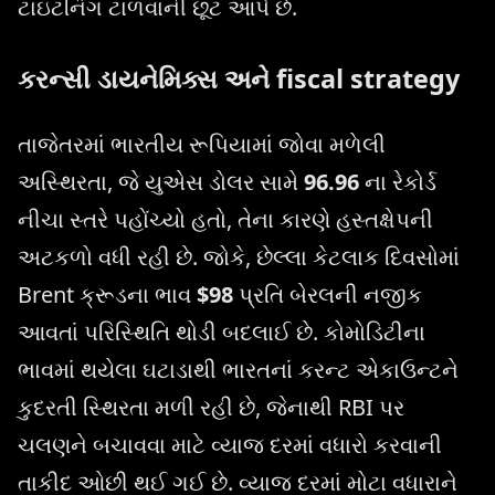
ટાઇટનિંગ ટાળવાની છૂટ આપે છે.
કરન્સી ડાયનેમિક્સ અને fiscal strategy
તાજેતરમાં ભારતીય રૂપિયામાં જોવા મળેલી
અસ્થિરતા, જે યુએસ ડોલર સામે
96.96
ના રેકોર્ડ
નીચા સ્તરે પહોંચ્યો હતો, તેના કારણે હસ્તક્ષેપની
અટકળો વધી રહી છે. જોકે, છેલ્લા કેટલાક દિવસોમાં
Brent ક્રૂડના ભાવ
$98
પ્રતિ બેરલની નજીક
આવતાં પરિસ્થિતિ થોડી બદલાઈ છે. કોમોડિટીના
ભાવમાં થયેલા ઘટાડાથી ભારતનાં કરન્ટ એકાઉન્ટને
કુદરતી સ્થિરતા મળી રહી છે, જેનાથી RBI પર
ચલણને બચાવવા માટે વ્યાજ દરમાં વધારો કરવાની
તાકીદ ઓછી થઈ ગઈ છે. વ્યાજ દરમાં મોટા વધારાને