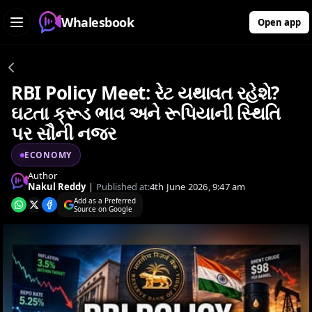
Whalesbook
Open app
RBI Policy Meet: રેટ યથાવત રહેશે?
ઘટતા ક્રૂડ ભાવ અને રૂપિયાની સ્થિતિ
પર સૌની નજર
ECONOMY
Author
Nakul Reddy
|
Published at:
4th June 2026, 9:47 am
Add as a Preferred
Source on Google