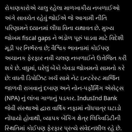
રોકાણકારોએ ચાલુ રહેલા માળખાકીય નબળાઈઓ
અંગે સાવચેત રહેવું જોઈએ જે આગામી નીતિ
પરિણામને ધ્યાનમાં લીધા વિના યથાવત છે. મુખ્ય
જોખમ fiscal gaps ને ભંડોળ પૂરું પાડવા માટે વિદેશી
મૂડી પર નિર્ભરતા છે; વૈશ્વિક ભાવનામાં કોઈપણ
અચાનક ફેરફાર નવી ચલણ નબળાઈને ઉત્તેજિત કરી
શકે છે. વધુમાં, ઘરેલું બેંકો બેવડા જોખમનો સામનો કરે
છે: વધતી ડિપોઝિટ ખર્ચ સામે નેટ ઇન્ટરેસ્ટ માર્જિન
જાળવી રાખવાનું દબાણ અને નોન-પર્ફોર્મિંગ એસેટ્સ
(NPA) નું લાંબા ગાળાનું પડકાર. IndusInd Bank
જેવી સંસ્થાઓ દ્વારા વાર્ષિક નફામાં નોંધપાત્ર ઘટાડો
નોંધાયો હોવાથી, વ્યાપક બેંકિંગ ક્ષેત્ર લિક્વિડિટીની
સ્થિતિમાં કોઈપણ ફેરફાર પ્રત્યે સંવેદનશીલ રહે છે.