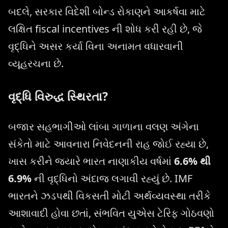
બદલે, સરકાર વિદેશી બોન્ડ રોકાણને આકર્ષવા માટે
લક્ષિત fiscal incentives ની શોધ કરી રહી છે, જે
વૃદ્ધિને અસર કર્યા વિના અનામત વધારવાની
વ્યૂહરચના છે.
વૃદ્ધિ વિરુદ્ધ સ્થિરતા?
બજાર સહભાગીઓ લાંબા ગાળાના વલણ અંગેના
સંકેતો માટે આવનારા નિવેદનની રાહ જોઈ રહ્યા છે,
ખાસ કરીને જ્યારે ભારત નાણાકીય વર્ષમાં
6.6% થી
6.9%
ની વૃદ્ધિનો અંદાજ લગાવી રહ્યું છે. IMF
ભારતને ઝડપથી વિકસતી મોટી અર્થવ્યવસ્થા તરીકે
આશાવાદી હોવા છતાં, સંભવિત યુએસ ટેરિફ ગોઠવણો