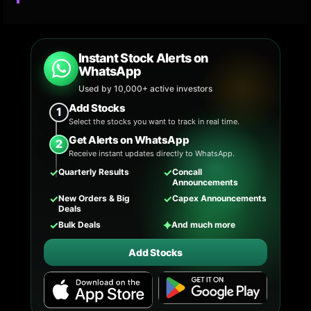
Instant Stock Alerts on
WhatsApp
Used by 10,000+ active investors
Add Stocks
1
Select the stocks you want to track in real time.
Get Alerts on WhatsApp
2
Receive instant updates directly to WhatsApp.
✓
✓
Quarterly Results
Concall
Announcements
✓
✓
New Orders & Big
Capex Announcements
Deals
✓
✦
Bulk Deals
And much more
Add Stocks