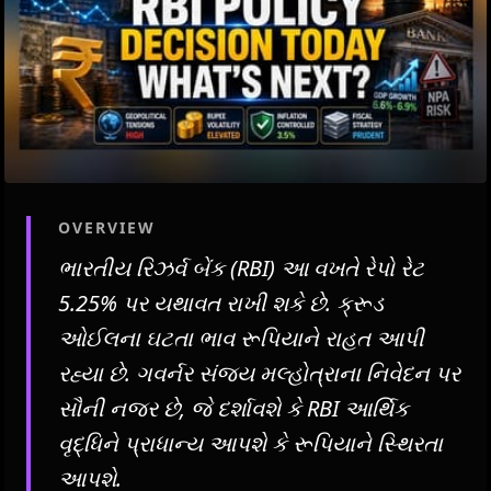
OVERVIEW
ભારતીય રિઝર્વ બેંક (RBI) આ વખતે રેપો રેટ
5.25% પર યથાવત રાખી શકે છે. ક્રૂડ
ઓઈલના ઘટતા ભાવ રૂપિયાને રાહત આપી
રહ્યા છે. ગવર્નર સંજય મલ્હોત્રાના નિવેદન પર
સૌની નજર છે, જે દર્શાવશે કે RBI આર્થિક
વૃદ્ધિને પ્રાધાન્ય આપશે કે રૂપિયાને સ્થિરતા
આપશે.