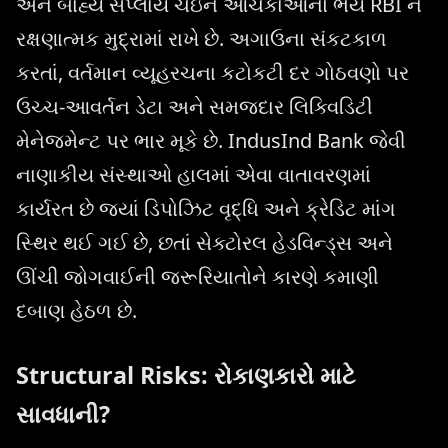
અને બાહ્ય સપ્લાય ચેઇન આંચકાઓનો ભય RBI ને
રક્ષણાત્મક મુદ્રામાં રાખે છે. અગાઉના સંકટકાળ
કરતાં, વર્તમાન વ્યૂહરચના કટોકટી દર ગોઠવણો પર
ઉચ્ચ-આવર્તન ડેટા અને સમજદાર લિક્વિડિટી
મેનેજમેન્ટ પર ભાર મૂકે છે. IndusInd Bank જેવી
નાણાકીય સંસ્થાઓ હાલમાં એવા વાતાવરણમાં
કાર્યરત છે જ્યાં ડિપોઝિટ વૃદ્ધિ અને ક્રેડિટ માંગ
સ્થિર થઈ ગઈ છે, છતાં સેક્ટોરલ હેડવિન્ડ્સ અને
ઊંચી જોગવાઈની જરૂરિયાતોને કારણે કમાણી
દબાણ હેઠળ છે.
Structural Risks: રોકાણકારો માટે
સાવધાની?