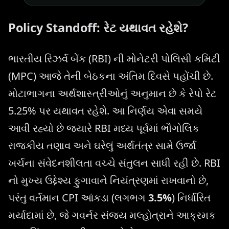
Policy Standoff: રેટ યથાવત રહેશે?
ભારતીય રિઝર્વ બેંક (RBI) ની મોનેટરી પોલિસી કમિટી
(MPC) આજે તેની બેઠકના અંતિમ દિવસે પહોંચી છે.
મોટાભાગના અર્થશાસ્ત્રીઓનું અનુમાન છે કે રેપો રેટ
5.25% પર યથાવત રહેશે. આ નિર્ણય એવા સમયે
આવી રહ્યો છે જ્યારે RBI મધ્ય પૂર્વમાં ભૌગોલિક
રાજકીય તણાવ અને ઘરેલું અર્થતંત્ર સામે ઉર્જા
ખર્ચના સંવેદનશીલતા વચ્ચે સંતુલન સાધી રહી છે. RBI
નો મુખ્ય ઉદ્દેશ્ય ફુગાવાને નિયંત્રણમાં રાખવાનો છે,
પરંતુ વર્તમાન CPI આંકડા (લગભગ
3.5%
) નિર્ધારિત
મર્યાદામાં છે, જે ગવર્નર સંજય મલ્હોત્રાને આક્રમક