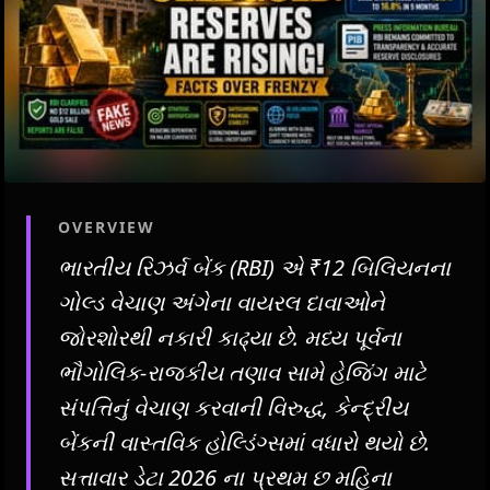
OVERVIEW
ભારતીય રિઝર્વ બેંક (RBI) એ ₹12 બિલિયનના
ગોલ્ડ વેચાણ અંગેના વાયરલ દાવાઓને
જોરશોરથી નકારી કાઢ્યા છે. મધ્ય પૂર્વના
ભૌગોલિક-રાજકીય તણાવ સામે હેજિંગ માટે
સંપત્તિનું વેચાણ કરવાની વિરુદ્ધ, કેન્દ્રીય
બેંકની વાસ્તવિક હોલ્ડિંગ્સમાં વધારો થયો છે.
સત્તાવાર ડેટા 2026 ના પ્રથમ છ મહિના