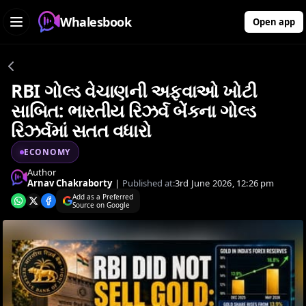
Whalesbook
Open app
RBI ગોલ્ડ વેચાણની અફવાઓ ખોટી
સાબિત: ભારતીય રિઝર્વ બેંકના ગોલ્ડ
રિઝર્વમાં સતત વધારો
ECONOMY
Author
Arnav Chakraborty
|
Published at:
3rd June 2026, 12:26 pm
Add as a Preferred
Source on Google