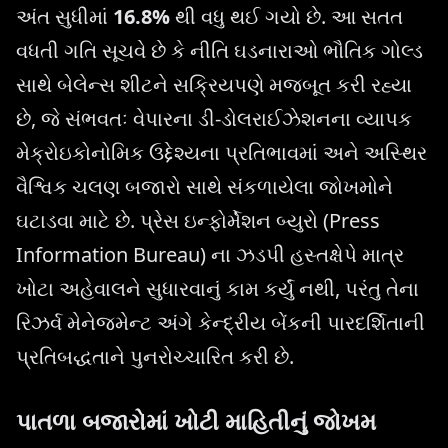
અંત સુધીમાં
16.8%
થી વધુ થઈ ગયો છે. આ સતત
વધતી ગતિ સૂચવે છે કે નીતિ ઘડનારાઓ ભૌતિક ગોલ્ડ
સાથે બેલેન્સ શીટને સક્રિયપણે મજબૂત કરી રહ્યા
છે, જે સંભવતઃ વેપારના ડી-ડોલરાઈઝેશનના વ્યાપક
મેક્રોઇકોનોમિક ઉદ્દેશ્યના પ્રતિભાવમાં અને અસ્થિર
વૈશ્વિક ચલણ બજારો સાથે સંકળાયેલા જોખમોને
ઘટાડવા માટે છે. પ્રેસ ઇન્ફોર્મેશન બ્યુરો (Press
Information Bureau) ના ઝડપી હસ્તક્ષેપે માત્ર
ખોટા અહેવાલને સુધારવાનું કામ કર્યું નથી, પરંતુ તેના
રિઝર્વ મેનેજમેન્ટ અંગે કેન્દ્રીય બેંકની પારદર્શિતાની
પ્રતિબદ્ધતાને પુનરોચ્ચારિત કરી છે.
પાતળા બજારોમાં ખોટી માહિતીનું જોખમ