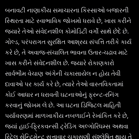
બનાવટી નાણાકીય સમાચારના કિસ્સાઓ બજારની
સ્થિરતા માટે સ્વાભાવિક જોખમો ધરાવે છે, ખાસ કરીને
જ્યારે તેઓ સંવેદનશીલ કોમોડિટી વર્ગો સાથે છેદે છે.
ગોલ્ડ, પરંપરાગત સુરક્ષિત આશ્રય સંપત્તિ તરીકે કાર્ય
કરે છે, તે અવાજ-સંચાલિત ભાવના ઉતાર-ચઢાવ માટે
ખાસ કરીને સંવેદનશીલ છે. જ્યારે રોકાણકારો
સાર્વભૌમ વેચાણ અંગેની ચકાસાયેલ ન હોય તેવી
દાવાઓ પર કાર્ય કરે છે, ત્યારે તેઓ વાસ્તવિકતામાં
કોઈ આધાર ન ધરાવતી ઘટનાઓનું ફ્રન્ટ-રનિંગ
કરવાનું જોખમ લે છે. આ ઘટના ડિજિટલ માહિતી
પર્યાવરણમાં માળખાકીય નબળાઈને રેખાંકિત કરે છે,
જ્યાં હાઈ-ફ્રિકવન્સી ટ્રેડિંગ અલ્ગોરિધમ્સ અથવા
રિટેલ સેન્ટિમેન્ટ સત્તાવાર ચકાસણી સંશ્લેષિત થાય તે