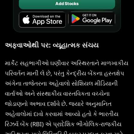
Add Stocks
અફવાઓથી પર: વ્યૂહાત્મક સંચય
માર્કેટ સહભાગીઓ ઘણીવાર અસ્થિરતાને માળખાકીય
પરિવર્તન માની લે છે, પરંતુ કેન્દ્રીય બેંકના હસ્તક્ષેપ
અંગેના તાજેતરના અહેવાલો સોશિયલ મીડિયાની
વાર્તાઓ અને સંસ્થાકીય વાસ્તવિકતા વચ્ચેના
જોડાણનો અભાવ દર્શાવે છે. જ્યારે અનુમાનિત
અહેવાલોમાં દાવો કરવામાં આવ્યો હતો કે ભારતીય
રિઝર્વ બેંક (RBI) એ પ્રાદેશિક ભૌગોલિક-રાજકીય