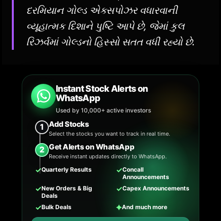
દરમિયાન ગોલ્ડ એક્સપોઝર વધારવાની
વ્યૂહાત્મક દિશાને પુષ્ટિ આપે છે, જેમાં કુલ
રિઝર્વમાં ગોલ્ડનો હિસ્સો સતત વધી રહ્યો છે.
Instant Stock Alerts on
WhatsApp
Used by 10,000+ active investors
Add Stocks
1
Select the stocks you want to track in real time.
Get Alerts on WhatsApp
2
Receive instant updates directly to WhatsApp.
✓
✓
Quarterly Results
Concall
Announcements
✓
✓
New Orders & Big
Capex Announcements
Deals
✓
✦
Bulk Deals
And much more