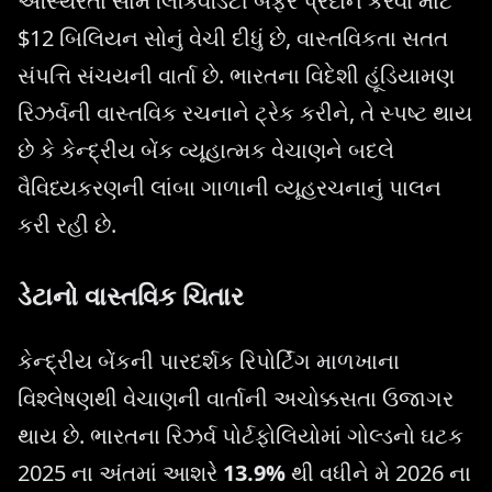
અસ્થિરતા સામે લિક્વિડિટી બફર પ્રદાન કરવા માટે
$12 બિલિયન સોનું વેચી દીધું છે, વાસ્તવિકતા સતત
સંપત્તિ સંચયની વાર્તા છે. ભારતના વિદેશી હૂંડિયામણ
રિઝર્વની વાસ્તવિક રચનાને ટ્રેક કરીને, તે સ્પષ્ટ થાય
છે કે કેન્દ્રીય બેંક વ્યૂહાત્મક વેચાણને બદલે
વૈવિધ્યકરણની લાંબા ગાળાની વ્યૂહરચનાનું પાલન
કરી રહી છે.
ડેટાનો વાસ્તવિક ચિતાર
કેન્દ્રીય બેંકની પારદર્શક રિપોર્ટિંગ માળખાના
વિશ્લેષણથી વેચાણની વાર્તાની અચોક્કસતા ઉજાગર
થાય છે. ભારતના રિઝર્વ પોર્ટફોલિયોમાં ગોલ્ડનો ઘટક
2025 ના અંતમાં આશરે
13.9%
થી વધીને મે 2026 ના