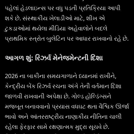
પહેલાં હેડલાઇન્સ પર વધુ પડતી પ્રતિક્રિયા આપી
શકે છે. સંસ્થાકીય ખેલાડીઓ માટે, શીખ એ
ટુકડાઓમાં થયેલા મીડિયા અહેવાલોને બદલે
પ્રાથમિક સ્ત્રોત બુલેટિન પર આધાર રાખવાનો રહે છે.
આગળ શું: રિઝર્વ મેનેજમેન્ટની દિશા
2026 ના બાકીના સમયગાળાને ધ્યાનમાં રાખીને,
કેન્દ્રીય બેંક રિઝર્વ રચના અંગે તેની વર્તમાન દિશા
જાળવી રાખવાની અપેક્ષા છે. ગોલ્ડ હોલ્ડિંગ્સને
મજબૂત બનાવવાનો પ્રયાસ વધઘટ થતા વૈશ્વિક ઊર્જા
ભાવો અને આંતરરાષ્ટ્રીય નાણાકીય નીતિના ચાલી
રહેલા ફેરફાર સામે રક્ષણાત્મક મુદ્રા સૂચવે છે.