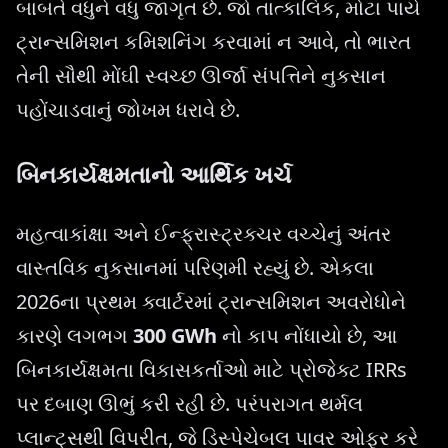
બાબતે વધુને વધુ જાગૃત છે. જો તાત્કાલિક, મોટા પાયે
ટ્રાન્સમિશન કમિશનિંગ કરવામાં ન આવે, તો ભારત
તેની સૌથી મોંઘી સ્વચ્છ ઊર્જા સંપત્તિને નુકસાન
પહોંચાડવાનું જોખમ ધરાવે છે.
બિનકાર્યક્ષમતાનો આર્થિક ખર્ચ
મહત્વાકાંક્ષા અને ઈન્ફ્રાસ્ટ્રક્ચર વચ્ચેનું અંતર
વાસ્તવિક નુકસાનમાં પરિણમી રહ્યું છે. એકલા
2026ના પ્રથમ ક્વાર્ટરમાં ટ્રાન્સમિશન અવરોધોને
કારણે લગભગ
300 GWh
નો કાપ નોંધાયો છે, આ
બિનકાર્યક્ષમતા વિકાસકર્તાઓ માટે પ્રોજેક્ટ IRRs
પર દબાણ ઊભું કરી રહી છે. પરંપરાગત થર્મલ
પ્લાન્ટ્સથી વિપરીત, જે ડિસ્પેચેબલ પાવર ઓફર કરે