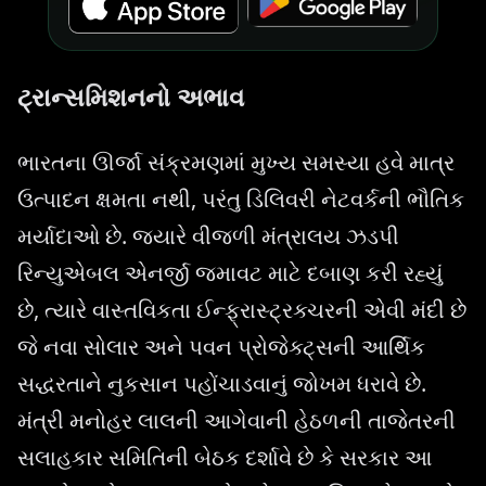
ટ્રાન્સમિશનનો અભાવ
ભારતના ઊર્જા સંક્રમણમાં મુખ્ય સમસ્યા હવે માત્ર
ઉત્પાદન ક્ષમતા નથી, પરંતુ ડિલિવરી નેટવર્કની ભૌતિક
મર્યાદાઓ છે. જ્યારે વીજળી મંત્રાલય ઝડપી
રિન્યુએબલ એનર્જી જમાવટ માટે દબાણ કરી રહ્યું
છે, ત્યારે વાસ્તવિકતા ઈન્ફ્રાસ્ટ્રક્ચરની એવી મંદી છે
જે નવા સોલાર અને પવન પ્રોજેક્ટ્સની આર્થિક
સદ્ધરતાને નુકસાન પહોંચાડવાનું જોખમ ધરાવે છે.
મંત્રી મનોહર લાલની આગેવાની હેઠળની તાજેતરની
સલાહકાર સમિતિની બેઠક દર્શાવે છે કે સરકાર આ