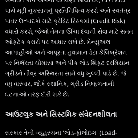
પાયે મૂડી નુકસાનનું પ્રતિનિધિત્વ કરશે અને સ્વતંત્ર
પાવર ઉત્પાદકો માટે ક્રેડિટ રિસ્કમાં (Credit Risk)
વધારો કરશે, જેઓ તેમના ઊંચા દેવાની સેવા માટે સતત
ઓફટેક કરારો પર આધાર રાખે છે. મેન્યુઅલ
આગાહીઓ અને અપૂરતા હવામાન ડેટા કેલિબ્રેશન
પર નિર્ભરતા ચોમાસા અને પીક લોડ શિફ્ટ દરમિયાન
ગ્રીડને તીવ્ર અસ્થિરતા સામે વધુ ખુલ્લી પાડે છે, જે
વધુ વારંવાર, જોકે સ્થાનિક, ગ્રીડ નિષ્ફળતાની
ઘટનાઓ તરફ દોરી શકે છે.
આઉટલુક અને સિસ્ટમિક સંવેદનશીલતા
સરકાર તેની વ્યૂહરચના 'લોડ-ફોલોઇંગ' (Load-