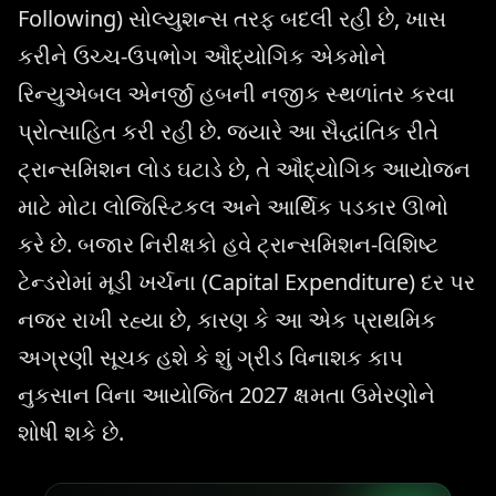
Following) સોલ્યુશન્સ તરફ બદલી રહી છે, ખાસ
કરીને ઉચ્ચ-ઉપભોગ ઔદ્યોગિક એકમોને
રિન્યુએબલ એનર્જી હબની નજીક સ્થળાંતર કરવા
પ્રોત્સાહિત કરી રહી છે. જ્યારે આ સૈદ્ધાંતિક રીતે
ટ્રાન્સમિશન લોડ ઘટાડે છે, તે ઔદ્યોગિક આયોજન
માટે મોટા લોજિસ્ટિકલ અને આર્થિક પડકાર ઊભો
કરે છે. બજાર નિરીક્ષકો હવે ટ્રાન્સમિશન-વિશિષ્ટ
ટેન્ડરોમાં મૂડી ખર્ચના (Capital Expenditure) દર પર
નજર રાખી રહ્યા છે, કારણ કે આ એક પ્રાથમિક
અગ્રણી સૂચક હશે કે શું ગ્રીડ વિનાશક કાપ
નુકસાન વિના આયોજિત 2027 ક્ષમતા ઉમેરણોને
શોષી શકે છે.