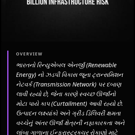
OVERVIEW
ભારતનો રિન્યુએબલ એનર્જી (Renewable
Energy) નો ઝડપી વિકાસ જૂના ટ્રાન્સમિશન
નેટવર્ક (Transmission Network) પર દબાણ
લાવી રહ્યો છે, જેના કારણે સ્વચ્છ ઊર્જાનો
મોટા પાયે કાપ (Curtailment) આવી રહ્યો છે.
ઉત્પાદન લક્ષ્યાંકો અને ગ્રીડ ડિલિવરી ક્ષમતા
વચ્ચેનું અંતર ઊર્જા ક્ષેત્રની નફાકારકતા અને
લાંબા ગાળાના ઈન્ફ્રાસ્ટ્રક્ચર રોકાણો માટે