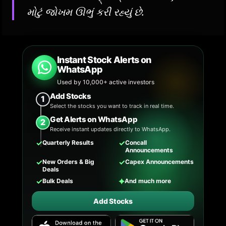
મોટું જોખમ ઊભું કરી રહ્યું છે.
Instant Stock Alerts on
WhatsApp
Used by 10,000+ active investors
Add Stocks
1
Select the stocks you want to track in real time.
Get Alerts on WhatsApp
2
Receive instant updates directly to WhatsApp.
✓
✓
Quarterly Results
Concall
Announcements
✓
✓
New Orders & Big
Capex Announcements
Deals
✓
✦
Bulk Deals
And much more
Add Stocks