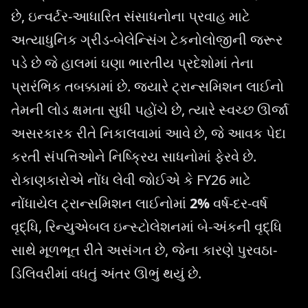
છે, ઇન્વર્ટર-આધારિત સંસાધનોના પ્રવાહ માટે
અત્યાધુનિક ગ્રીડ-બેલેન્સિંગ ટેકનોલોજીની જરૂર
પડે છે જે હાલમાં ઘણા ભારતીય પ્રદેશોમાં તેના
પ્રારંભિક તબક્કામાં છે. જ્યારે ટ્રાન્સમિશન લાઈનો
તેમની લોડ ક્ષમતા સુધી પહોંચે છે, ત્યારે સ્વચ્છ ઊર્જા
અસરકારક રીતે નિકાલવામાં આવે છે, જે આવક પેદા
કરતી સંપત્તિઓને નિષ્ક્રિય સાધનોમાં ફેરવે છે.
રોકાણકારોએ નોંધ લેવી જોઈએ કે FY26 માટે
નોંધાયેલ ટ્રાન્સમિશન લાઈનોમાં
2%
વર્ષ-દર-વર્ષ
વૃદ્ધિ, રિન્યુએબલ ઇન્સ્ટોલેશનમાં બે-અંકની વૃદ્ધિ
સાથે મૂળભૂત રીતે અસંગત છે, જેના કારણે પુરવઠા-
ડિલિવરીમાં વધતું અંતર ઊભું થયું છે.