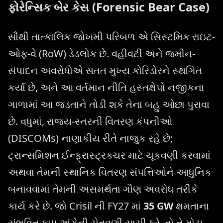
ફોરેન્સિક બેર કેસ (Forensic Bear Case)
સૌથી તાત્કાલિક જોખમી પરિબળ એ સિસ્ટમિક રાઇટ-
ઓફ-વે (RoW) ડેડલોક છે. વહીવટી અને જમીન-
સંપાદન અવરોધોએ સતત મુખ્ય કોરિડોરને સ્થગિત
કર્યા છે, અને આ વર્તમાન નીતિ હસ્તક્ષેપો નજીકના
ગાળામાં આ જડતાને તોડી શકે તેના બહુ ઓછા પુરાવા
છે. વધુમાં, રાજ્ય-સ્તરની વિતરણ કંપનીઓ
(DISCOMs) નાણાકીય રીતે નાજુક રહે છે;
ટ્રાન્સમિશન ઈન્ફ્રાસ્ટ્રક્ચર માટે ચૂકવણી કરવામાં
અથવા તેમની સ્થાનિક વિતરણ સંપત્તિઓને આધુનિક
બનાવવામાં તેમની અસમર્થતા ગૌણ અવરોધ તરીકે
કાર્ય કરે છે. જો Crisil ની FY27 માં
35 GW
ક્ષમતાના
સંભવિત કાપ અંગેની ચેતવણી સાચી ઠરે, તો તે મોટા