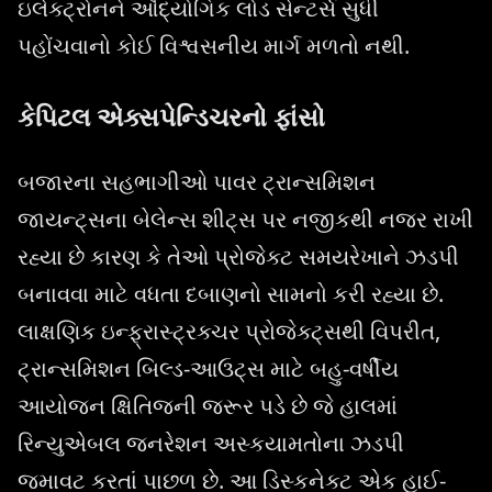
ઇલેક્ટ્રોનને ઔદ્યોગિક લોડ સેન્ટર્સ સુધી
પહોંચવાનો કોઈ વિશ્વસનીય માર્ગ મળતો નથી.
કેપિટલ એક્સપેન્ડિચરનો ફાંસો
બજારના સહભાગીઓ પાવર ટ્રાન્સમિશન
જાયન્ટ્સના બેલેન્સ શીટ્સ પર નજીકથી નજર રાખી
રહ્યા છે કારણ કે તેઓ પ્રોજેક્ટ સમયરેખાને ઝડપી
બનાવવા માટે વધતા દબાણનો સામનો કરી રહ્યા છે.
લાક્ષણિક ઇન્ફ્રાસ્ટ્રક્ચર પ્રોજેક્ટ્સથી વિપરીત,
ટ્રાન્સમિશન બિલ્ડ-આઉટ્સ માટે બહુ-વર્ષીય
આયોજન ક્ષિતિજની જરૂર પડે છે જે હાલમાં
રિન્યુએબલ જનરેશન અસ્કયામતોના ઝડપી
જમાવટ કરતાં પાછળ છે. આ ડિસ્કનેક્ટ એક હાઈ-