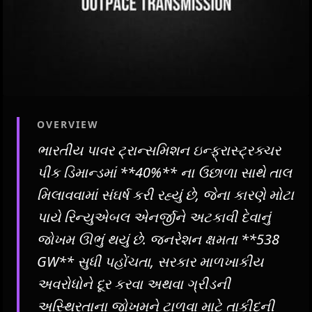
OVERVIEW
ભારતીય પાવર ટ્રાન્સમિશન ઇન્ફ્રાસ્ટ્રક્ચર
પીક ડિમાન્ડમાં **40%** ના ઉછાળા સાથે તાલ
મિલાવવામાં સંઘર્ષ કરી રહ્યું છે, જેના કારણે મોટા
પાયે રિન્યુએબલ એનર્જીને અટકાવી દેવાનું
જોખમ ઊભું થયું છે. જનરેશન ક્ષમતા **538
GW** સુધી પહોંચતા, સરકાર માળખાકીય
અવરોધોને દૂર કરવા અથવા ગ્રીડની
અસ્થિરતાના જોખમને ટાળવા માટે તાકીદની