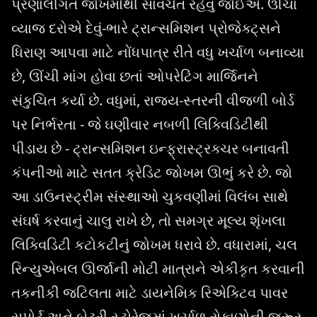
પ્રણાલીગત જોખમોથી સાવચેત રહેવું જોઈએ. ઊંચા
વ્યાજ દરોએ દેવું-ભારે ટ્રાન્સમિશન પ્રોજેક્ટ્સને
ધિરાણ આપવા માટે નોંધપાત્ર રીતે વધુ ખર્ચાળ બનાવ્યા
છે, ઊંચી માંગ હોવા છતાં ઓપરેટિંગ માર્જિનને
સંકુચિત કર્યા છે. વધુમાં, રાજ્ય-સ્તરની વીજળી બોર્ડ
પર નિર્ભરતા - જે ઘણીવાર નબળી લિક્વિડિટીથી
પીડાય છે - ટ્રાન્સમિશન ઇન્ફ્રાસ્ટ્રક્ચર બનાવતી
કંપનીઓ માટે સતત ક્રેડિટ જોખમ ઊભું કરે છે. જો
આ ડાઉનસ્ટ્રીમ સંસ્થાઓ ચુકવણીમાં વિલંબ સાથે
સંઘર્ષ કરવાનું ચાલુ રાખે છે, તો સમગ્ર મૂલ્ય શૃંખલા
લિક્વિડિટી કટોકટીનું જોખમ ધરાવે છે. વધારામાં, ચલ
રિન્યુએબલ ઊર્જાની મોટી માત્રાને એકીકૃત કરવાની
તકનીકી જટિલતા માટે ડાયનેમિક રિએક્ટિવ પાવર
સપોર્ટ અને બેટરી સ્ટોરેજમાં ખર્ચાળ રોકાણોની જરૂર