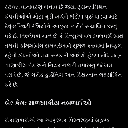
સ્ટેક્સ વાતાવરણ બનાવે છે જ્યાં ટ્રાન્સમિશન
કંપનીઓએ મોટા મૂડી ખર્ચને ભંડોળ પૂરું પાડવા માટે
દેવું-ઇક્વિટી રેશિયોને આક્રમક રીતે સંચાલિત કરવું
પડે છે. વિશ્લેષકો માને છે કે રિન્યુએબલ ડેવલપર્સ સાથે
તેમની કમિશનિંગ સમયરેખાને સુમેળ કરવામાં નિષ્ફળ
રહેતી કંપનીઓ નવા સરકારી આદેશો હેઠળ નોંધપાત્ર
નાણાકીય દંડ અને નિયમનકારી તપાસનું જોખમ
ધરાવે છે, જે ગ્રીડ હાર્ડનિંગ અને સ્થિરતાને લક્ષ્યાંકિત
કરે છે.
બેર કેસ: માળખાકીય નબળાઈઓ
રોકાણકારોએ આ આક્રમક વિસ્તરણમાં સહજ