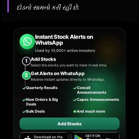
દોડનો સામનો કરી રહી છે.
Instant Stock Alerts on
WhatsApp
Used by 10,000+ active investors
Add Stocks
1
Select the stocks you want to track in real time.
Get Alerts on WhatsApp
2
Receive instant updates directly to WhatsApp.
✓
✓
Quarterly Results
Concall
Announcements
✓
✓
New Orders & Big
Capex Announcements
Deals
✓
✦
Bulk Deals
And much more
Add Stocks