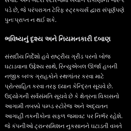
પડે છે, જે પરંપરાગત ટેરિફ સ્ટ્રક્ચર્સ દ્વારા સંપૂર્ણપણે
પુનઃપ્રાપ્ત ન થઈ શકે.
ભવિષ્યનું દૃશ્ય અને નિયમનકારી દબાણ
સંસદીય નિર્દેશો હવે રાષ્ટ્રીય ગ્રીડ પરનો બોજ
ઘટાડવાના ઉદ્દેશ્ય સાથે, રિન્યુએબલ ઊર્જા હબની
નજીક બલ્ક ગ્રાહકોને સ્થળાંતર કરવા માટે
પ્રોત્સાહિત કરવા તરફ ધ્યાન કેન્દ્રિત સૂચવે છે.
ઉદ્યોગની સર્વસંમતિ સૂચવે છે કે ક્ષેત્રના વિકાસનો
આગામી તબક્કો પમ્પ્ડ સ્ટોરેજ અને અદ્યતન
આગાહી તકનીકોના સફળ જમાવટ પર નિર્ભર રહેશે.
જે કંપનીઓ ટ્રાન્સમિશન નુકસાનને ઘટાડતી વખતે