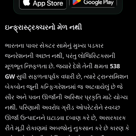
ઇન્ફ્રાસ્ટ્રક્ચરનો મેળ નથી
ભારતના પાવર સેક્ટર સામેનું મુખ્ય પડકાર
જનરેશનની અછત નથી, પરંતુ લોજિસ્ટિક્સની
મૂળભૂત નિષ્ફળતા છે. જ્યારે દેશે તેની ક્ષમતા
538
GW
સુધી સફળતાપૂર્વક વધારી છે, ત્યારે ટ્રાન્સમિશન
બેકબોન જૂની કન્ફિગરેશનમાં જ અટવાયેલું છે જે
સૌર અને પવન ઊર્જાની અસ્થિર પ્રકૃતિ માટે યોગ્ય
નથી. પરિણામી અવરોધ ગ્રીડ ઓપરેટરોને સ્વચ્છ
ઊર્જા ઉત્પાદનને ઘટાડવા દબાણ કરે છે, અસરકારક
રીતે મૂડી રોકાણમાં અબજોનું નુકસાન કરે છે કારણ કે