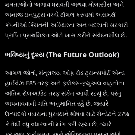
ક્ષમતાઓનો અભાવ ધરાવતી અથવા મોલાસીસ અને
અનાજ ઇનપુટ્સ વચ્ચે ટૉગલ કરવામાં અસમર્થ
કંપનીઓ કિંમતની અસ્થિરતા અને બદલાતી સરકારી
પ્રાપ્તિ પ્રાથમિકતાઓને ખાસ કરીને સંવેદનશીલ છે.
ભવિષ્યનું દૃશ્ય (The Future Outlook)
આગળ જોતાં, મંત્રાલય ઓફ રોડ ટ્રાન્સપોર્ટ એન્ડ
હાઈવેઝ E85 તરફ અને ફ્લેક્સ-ફ્યુઅલ વાહનોના
અંતિમ રોલઆઉટ તરફ સંકેત આપી રહ્યું છે, પરંતુ
અપનાવવાની ગતિ અનુમાનિત રહે છે. જ્યારે
ઉત્પાદકો વધારાના પુરવઠાને શોષવા માટે મેન્ડેટને 27%
કે તેથી વધુ વધારવાની માંગ કરી રહ્યા છે, ત્યારે
ફ્યુઅલ કાર્યક્ષમતા અને એન્જિનના ઘસારા અંગે