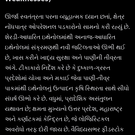
ઊર્જા સ્વતંત્રતા પરના વ્યૂહાત્મક ધ્યાન છતાં, ક્ષેત્ર
નોંધપાત્ર ઓપરેશનલ પડકારોનો સામનો કરી રહ્યું છે.
શેરડી-આધારિત ઇથેનોલમાંથી અનાજ-આધારિત
ઇથેનોલમાં સંક્રમણથી નવી જટિલતાઓ ઊભી થઈ
છે, ખાસ કરીને ખાદ્ય સુરક્ષા અને પાણીની તીવ્રતા
અંગે. ટીકાકારો નિર્દેશ કરે છે કે દુષ્કાળ-ગ્રસ્ત
પ્રદેશોમાં ચોખા અને મકાઈ જેવા પાણી-તીવ્ર
પાકમાંથી ઇથેનોલનું ઉત્પાદન કૃષિ સ્થિરતા સાથે સીધો
સંઘર્ષ ઊભો કરે છે. વધુમાં, પ્રાદેશિક અસંતુલન
યથાવત છે; ક્ષમતા મુખ્યત્વે ઉત્તર પ્રદેશ, મહારાષ્ટ્ર
અને કર્ણાટકમાં કેન્દ્રિત છે, જે લોજિસ્ટિકલ
અવરોધો તરફ દોરી જાય છે. વૈવિધ્યસભર ફીડસ્ટોક