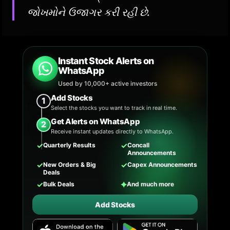
જોખમોને ઉજાગર કરી રહી છે.
Instant Stock Alerts on
WhatsApp
Used by 10,000+ active investors
Add Stocks
1
Select the stocks you want to track in real time.
Get Alerts on WhatsApp
2
Receive instant updates directly to WhatsApp.
✓
✓
Quarterly Results
Concall
Announcements
✓
✓
New Orders & Big
Capex Announcements
Deals
✓
✦
Bulk Deals
And much more
Add Stocks