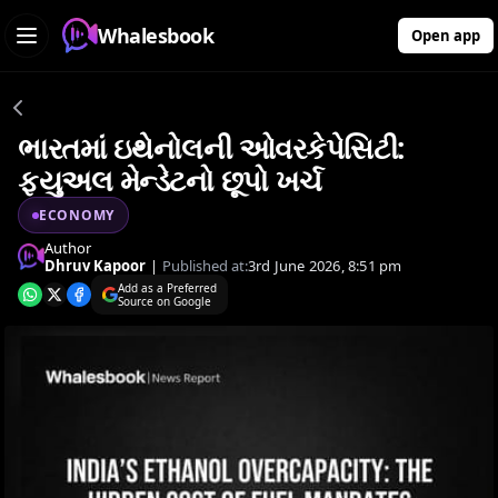
Whalesbook
Open app
ભારતમાં ઇથેનોલની ઓવરકેપેસિટી:
ફ્યુઅલ મેન્ડેટનો છૂપો ખર્ચ
ECONOMY
Author
Dhruv Kapoor
|
Published at:
3rd June 2026, 8:51 pm
Add as a Preferred
Source on Google