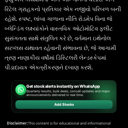
રિટેલ ગ્રાહકનો પ્રતિકાર એક નજીવો પરિબળ બની
રહેશે. સ્પષ્ટ, લાંબા ગાળાના નીતિ રોડમેપ વિના જે
બ્લેન્ડિંગ લક્ષ્યાંકોને વાસ્તવિક ઓટોમોટિવ ફ્લીટ
સુસંગતતા સાથે સંતુલિત કરે છે, વર્તમાન ઇથેનોલ
સરપ્લસ યથાવત રહેવાની સંભાવના છે, જે આગામી
ત્રણ નાણાકીય વર્ષોમાં ડિસ્ટિલરી લેન્ડસ્કેપમાં
પીડાદાયક એકત્રીકરણને દબાણ કરશે.
Get stock alerts instantly on WhatsApp
Quarterly results, bulk deals, concall updates and major
announcements delivered in real time.
Add Stocks
Disclaimer:
This content is for educational and informational