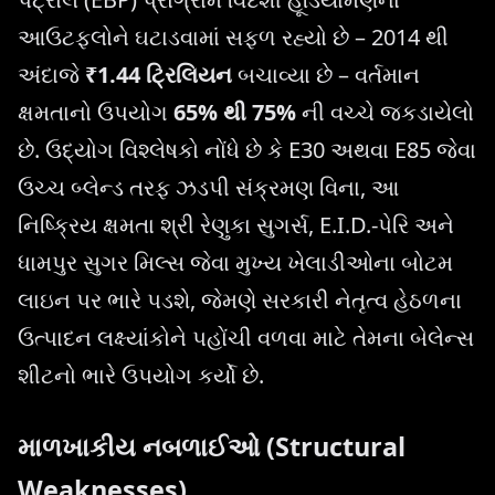
આઉટફ્લોને ઘટાડવામાં સફળ રહ્યો છે – 2014 થી
અંદાજે
₹1.44 ટ્રિલિયન
બચાવ્યા છે – વર્તમાન
ક્ષમતાનો ઉપયોગ
65% થી 75%
ની વચ્ચે જકડાયેલો
છે. ઉદ્યોગ વિશ્લેષકો નોંધે છે કે E30 અથવા E85 જેવા
ઉચ્ચ બ્લેન્ડ તરફ ઝડપી સંક્રમણ વિના, આ
નિષ્ક્રિય ક્ષમતા શ્રી રેણુકા સુગર્સ, E.I.D.-પેરિ અને
ધામપુર સુગર મિલ્સ જેવા મુખ્ય ખેલાડીઓના બોટમ
લાઇન પર ભારે પડશે, જેમણે સરકારી નેતૃત્વ હેઠળના
ઉત્પાદન લક્ષ્યાંકોને પહોંચી વળવા માટે તેમના બેલેન્સ
શીટનો ભારે ઉપયોગ કર્યો છે.
માળખાકીય નબળાઈઓ (Structural
Weaknesses)