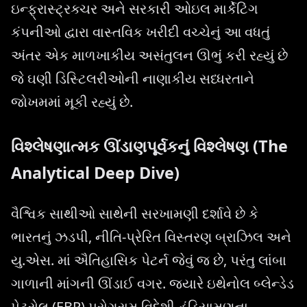
ઇન્ફ્રાસ્ટ્રક્ચર અને સરકારી ઓઇલ માર્કેટિંગ
કંપનીઓ દ્વારા વાસ્તવિક ખરીદી વચ્ચેનું આ વધતું
અંતર એક માળખાકીય અસંતુલન ઊભું કરી રહ્યું છે
જે ઘણી ડિસ્ટિલરીઓની નાણાકીય સધ્ધરતાને
જોખમમાં મૂકી રહ્યું છે.
વિશ્લેષણાત્મક ઊંડાણપૂર્વકનું વિશ્લેષણ (The
Analytical Deep Dive)
વૈશ્વિક સાથીઓ સાથેની સરખામણી દર્શાવે છે કે
ભારતનું ઝડપી, નીતિ-પ્રેરિત વિસ્તરણ બ્રાઝિલ અને
યુ.એસ. માં ઐતિહાસિક પેટર્ન જેવું જ છે, પરંતુ લાંબા
ગાળાની માંગની ઊંડાઈ વગર. જ્યારે ઇથેનોલ બ્લેન્ડેડ
પેટ્રોલ (EBP) પ્રોગ્રામ વિદેશી હૂંડિયામણના