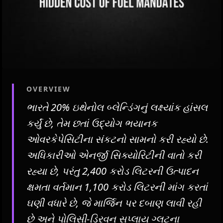
OVERVIEW
ભારતે 20% ઇથેનોલ બ્લેન્ડિંગનું લક્ષ્યાંક હાંસલ
કર્યું છે, તેમ છતાં ઉદ્યોગ ભયાનક
ઓવરકેપેસિટીના સંકટનો સામનો કરી રહ્યો છે.
અધિકારીઓ એનર્જી સિક્યોરિટીની વાતો કરી
રહ્યા છે, પરંતુ 2,400 કરોડ લિટરની ઉત્પાદન
ક્ષમતા વર્તમાન 1,100 કરોડ લિટરની માંગ કરતાં
ઘણી વધારે છે, જે માર્જિન પર દબાણ લાવી રહી
છે અને પોલિસી-ડ્રિવન સપ્લાય ગ્લટના