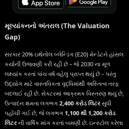
મૂલ્યાંકનનો અંતરાલ (The Valuation
Gap)
સરકાર 20% ઇથેનોલ બ્લેન્ડિંગ (E20) મેન્ડેટને હાંસલ
કર્યાની ઉજવણી કરી રહી છે – જે 2030 ના મૂળ
લક્ષ્યાંક કરતાં પાંચ વર્ષ વહેલું પ્રાપ્ત થયું છે – પરંતુ
ઉદ્યોગ માટે વાસ્તવિકતા વૃદ્ધિમાંથી અસ્તિત્વ તરફ
બદલાઈ રહી છે. સેક્ટરમાં આક્રમક વિસ્તરણ થયું છે,
ઉત્પાદન ક્ષમતા લગભગ
2,400 કરોડ લિટર
સુધી
પહોંચી ગઈ છે, જે લગભગ
1,100 થી 1,200 કરોડ
લિટર
ની વાર્ષિક માંગ કરતાં બમણી છે. ઇન્સ્ટોલ કરેલા