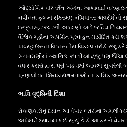
ઔદ્યોગિક પરિવર્તન અંગેના આશાવાદી વલણ છતાં
નવીનતા હબમાં સંક્રમણ નોંધપાત્ર અવરોધોનો સામનો
ઇન્ફ્રાસ્ટ્રક્ચરની અડચણો અને જટિલ નિયમનકાર
વૈશ્વિક મૂડીના અપેક્ષિત પ્રવાહને મર્યાદિત કરી 
પાવરહાઉસના વિશ્વસનીય વિકલ્પ તરીકે રજૂ કરે છે,
સરખામણીમાં સ્થાનિક કંપનીઓ હજુ પણ ઊંચા લોજિ
વેપાર કરારો દ્વારા પૂરી પાડવામાં આવેલી સુધારેલ
પ્રણાલીગત બિનકાર્યક્ષમતાઓ તાત્કાલિક અસરને
ભાવિ વૃદ્ધિની દિશા
રોકાણકારોનું ધ્યાન આ વેપાર કરારોના અમલીકરણ
અપેક્ષાને ધ્યાનમાં લઈ રહ્યું છે કે આ કરારો વેપ