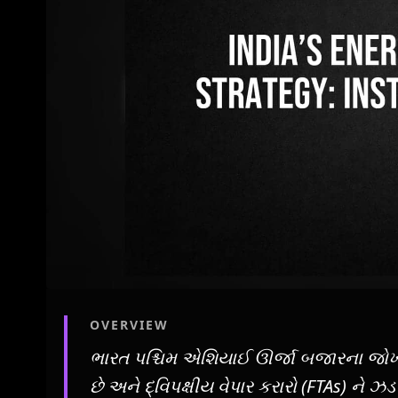
OVERVIEW
ભારત પશ્ચિમ એશિયાઈ ઊર્જા બજારના જોખમોથ
છે અને દ્વિપક્ષીય વેપાર કરારો (FTAs) ને 