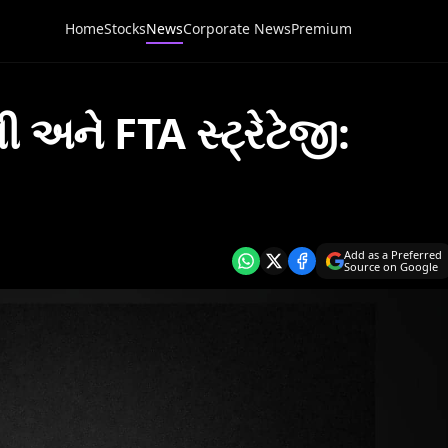
Home
Stocks
News
Corporate News
Premium
 અને FTA સ્ટ્રેટેજી:
Add as a Preferred
Source on Google