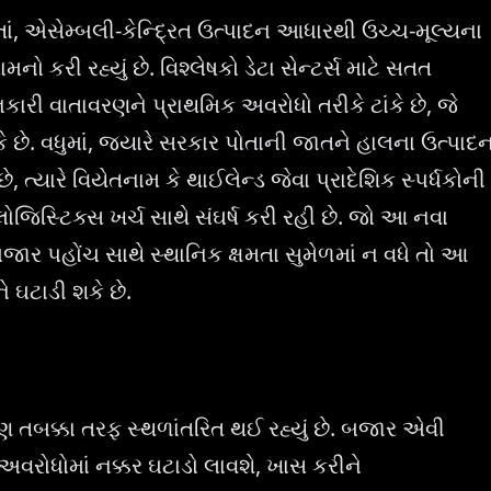
, એસેમ્બલી-કેન્દ્રિત ઉત્પાદન આધારથી ઉચ્ચ-મૂલ્યના
 કરી રહ્યું છે. વિશ્લેષકો ડેટા સેન્ટર્સ માટે સતત
ી વાતાવરણને પ્રાથમિક અવરોધો તરીકે ટાંકે છે, જે
શકે છે. વધુમાં, જ્યારે સરકાર પોતાની જાતને હાલના ઉત્પાદ
 ત્યારે વિયેતનામ કે થાઈલેન્ડ જેવા પ્રાદેશિક સ્પર્ધકોની
સ્ટિક્સ ખર્ચ સાથે સંઘર્ષ કરી રહી છે. જો આ નવા
ી બજાર પહોંચ સાથે સ્થાનિક ક્ષમતા સુમેળમાં ન વધે તો આ
 ઘટાડી શકે છે.
 તબક્કા તરફ સ્થળાંતરિત થઈ રહ્યું છે. બજાર એવી
ાર અવરોધોમાં નક્કર ઘટાડો લાવશે, ખાસ કરીને