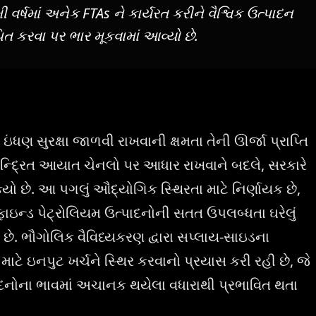
ર્ષમાં અનેક FTAs ને કાર્યરત કરીને વૈશ્વિક ઉત્પાદન
ાપિત કરવા પર ભાર મૂકવામાં આવ્યો છે.
ઇંધણ સુરક્ષા જાળવી રાખવાની ક્ષમતા તેની ઊર્જા પ્રાપ્તિ
 કેન્દ્રિત આયાત ચેનલો પર આધાર રાખવાને બદલે, સરકારે
્યો છે. આ પગલું ઔદ્યોગિક સ્થિરતા માટે નિર્ણાયક છે,
ાઇન્ડ પેટ્રોલિયમ ઉત્પાદનોની સતત ઉપલબ્ધતા ઘરેલું
છે. ભૌગોલિક વૈવિધ્યકરણ દ્વારા સપ્લાય-સાઇડના
ાટે ઇનપુટ ખર્ચને સ્થિર કરવાનો પ્રયાસ કરી રહી છે, જે
ાદનોના ભાવમાં અચાનક થયેલા વધારાથી પ્રભાવિત થતા