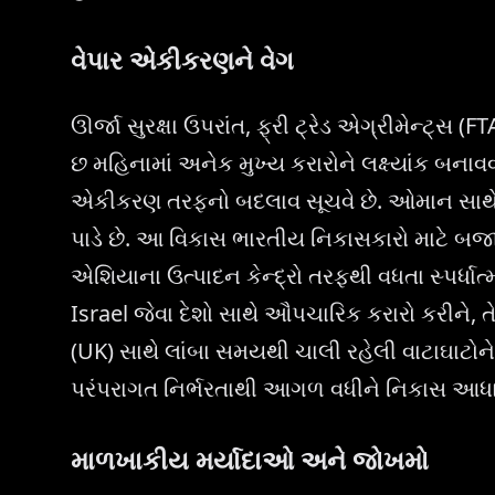
વેપાર એકીકરણને વેગ
ઊર્જા સુરક્ષા ઉપરાંત, ફ્રી ટ્રેડ એગ્રીમેન્ટ
છ મહિનામાં અનેક મુખ્ય કરારોને લક્ષ્યાંક બના
એકીકરણ તરફનો બદલાવ સૂચવે છે. ઓમાન સાથેના
પાડે છે. આ વિકાસ ભારતીય નિકાસકારો માટે બજાર 
એશિયાના ઉત્પાદન કેન્દ્રો તરફથી વધતા સ્પર્ધાત
Israel જેવા દેશો સાથે ઔપચારિક કરારો કરીને,
(UK) સાથે લાંબા સમયથી ચાલી રહેલી વાટાઘાટોન
પરંપરાગત નિર્ભરતાથી આગળ વધીને નિકાસ આધારને
માળખાકીય મર્યાદાઓ અને જોખમો