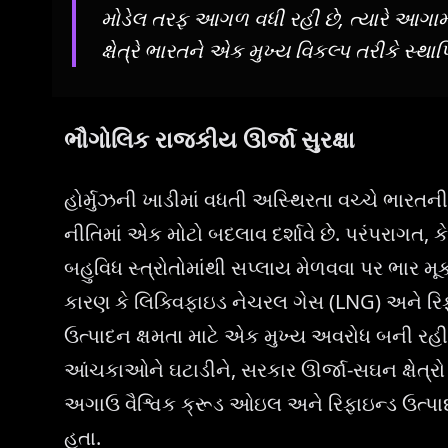
મોડેલ તરફ આગળ વધી રહી છે, ત્યારે આગામી વ
ક્ષેત્રે ભારતને એક મુખ્ય વિકલ્પ તરીકે સ્થ
ભૌગોલિક રાજકીય ઊર્જા સુરક્ષા
હોર્મુઝની ખાડીમાં વધતી અસ્થિરતા વચ્ચે ભારતની 
નીતિમાં એક મોટો બદલાવ દર્શાવે છે. પરંપરાગત,
બહુવિધ સ્ત્રોતોમાંથી સપ્લાય મેળવવા પર ભાર મૂક
કારણ કે લિક્વિફાઇડ નેચરલ ગેસ (LNG) અને રિફ
ઉત્પાદન ક્ષમતા માટે એક મુખ્ય અવરોધ બની રહી 
આંચકાઓને ઘટાડીને, સરકાર ઊર્જા-સઘન ક્ષેત્રો મ
અગાઉ વૈશ્વિક ક્રૂડ ઓઇલ અને રિફાઇન્ડ ઉત્પ
હતા.