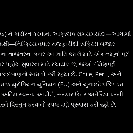
્સ (FTAs) ને કાર્યરત કરવાની આક્રમક સમયમર્યાદા—આગામી
વવાથી—નિષ્ક્રિય વેપાર રાજદ્વારીથી સક્રિય બજાર
 તાજેતરના કરાર આ ભાવિ કરારો માટે એક નમૂનો પૂરો
પહોંચ સુધારવા માટે રચાયેલ છે, જેઓ દક્ષિણપૂર્વ
્મક દબાણનો સામનો કરી રહ્યા છે. Chile, Peru, અને
 તેમજ યુરોપિયન યુનિયન (EU) અને યુનાઇટેડ કિંગડમ
ે અંતિમ સ્વરૂપ આપીને, સરકાર ઉત્તર અમેરિકા પરની
 વિસ્તૃત કરવાનો સ્પષ્ટપણે પ્રયાસ કરી રહી છે.