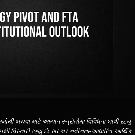
ી બચવા માટે આયાત સ્ત્રોતોમાં વિવિધતા લાવી રહ્યું
ઝડપથી વિસ્તારી રહ્યું છે. સરકાર નવીનતા-આધારિત આર્થિક