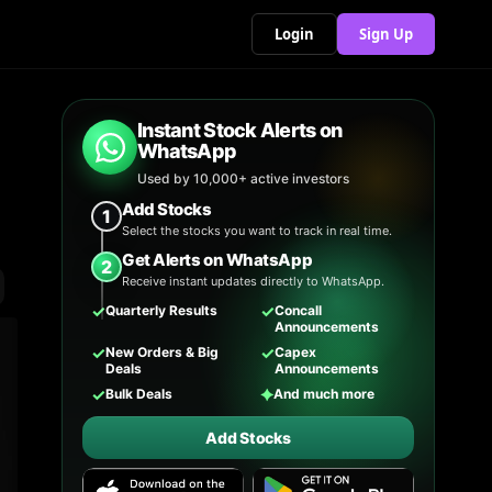
Login
Sign Up
Instant Stock Alerts on
WhatsApp
Used by 10,000+ active investors
Add Stocks
1
Select the stocks you want to track in real time.
Get Alerts on WhatsApp
2
Receive instant updates directly to WhatsApp.
✓
✓
Quarterly Results
Concall
Announcements
✓
✓
New Orders & Big
Capex
Deals
Announcements
✓
✦
Bulk Deals
And much more
Add Stocks