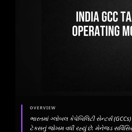
OVERVIEW
ભારતમાં ગ્લોબલ કેપેબિલિટી સેન્ટર્સ (GCCs
ટેક્સનું જોખમ વધી રહ્યું છે. મેનેજ્ડ સર્વિ