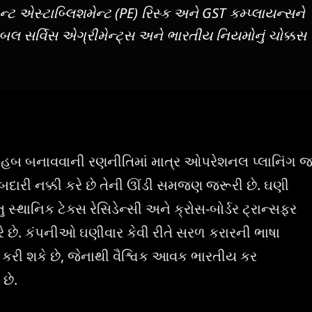
્ટ એસ્ટાબ્લિશમેન્ટ (PE) રિસ્ક અને GST કમ્પ્લાયન્સને
બલ સર્વિસ એગ્રીમેન્ટ્સ અને ભારતીય નિયમોનું ચોક્કસ
ાટે હબ બનાવવાની રણનીતિમાં માત્ર ઓપરેશનલ પ્લાનિંગ 
 જવાબદારી નક્કી કરે છે તેની ઊંડી સમજણ જરૂરી છે. ઘણી
થાનિક ટેક્સ રેસિડેન્સી અને ક્રોસ-બોર્ડર ટ્રાન્સફર
રે છે. કંપનીઓ ઘણીવાર કેવી રીતે સરળ કરારની ભાષા
ગર કરી શકે છે, જેનાથી વૈશ્વિક આવક ભારતીય કર
છે.