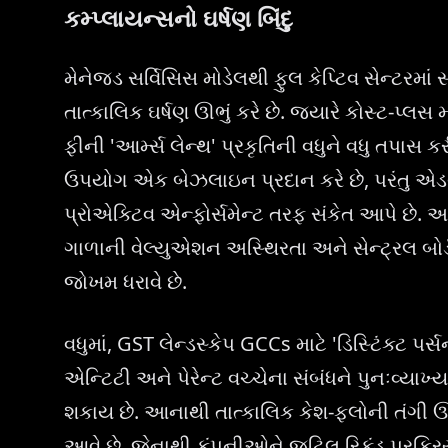
કમ્પ્લાયન્સનો ઘર્ષણ બિંદુ
મેનેજ્ડ સર્વિસિસ મોડેલથી ફુલ કેપ્ટિવ સેન્ટરમાં
તાત્કાલિક ઘર્ષણ ઊભું કરે છે. જ્યારે કોસ્ટ-પ્લ
ફીની 'આર્મ્સ લેન્થ' પ્રકૃતિની વધુને વધુ તપાસ 
ઉપયોગ એક બેઝલાઇન પ્રદાન કરે છે, પરંતુ એડવ
પ્રોએક્ટિવ એન્ફોર્સમેન્ટ તરફ સંકેત આપે છે. આ 
ગાળાની વેલ્યુએશન અસ્થિરતા અને સેન્ટ્રલ બોર્ડ
જોખમ ધરાવે છે.
વધુમાં, GST લેન્ડસ્કેપ GCCs માટે 'ડિસ્ટિંક્ટ પર્સ
એન્ટિટી અને પેરેન્ટ વચ્ચેના સંબંધને પુનઃવ્યાખ
શકાય છે. આનાથી તાત્કાલિક કેશ-ફ્લોની તંગી ઊભ
આવે છે, જેનાથી કંપનીઓને જટિલ રિફંડ પ્રક્રિયાઓ