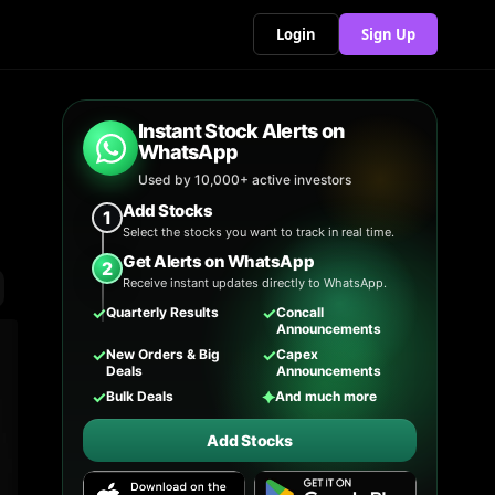
Login
Sign Up
Instant Stock Alerts on
WhatsApp
Used by 10,000+ active investors
Add Stocks
1
Select the stocks you want to track in real time.
Get Alerts on WhatsApp
2
Receive instant updates directly to WhatsApp.
✓
✓
Quarterly Results
Concall
Announcements
✓
✓
New Orders & Big
Capex
Deals
Announcements
✓
✦
Bulk Deals
And much more
Add Stocks