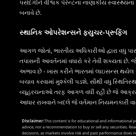
પસંદગીને વૈશ્વિક પેરેન્ટના નાણાકીય સ્વાસ્થ્
બનાવે છે.
સ્થાનિક ઓપરેશન્સને ફ્યુચર-પ્રૂફિંગ
આગળ જોતાં, ભારતીય અધિકારીઓ દ્વારા વધુ પાર
તપાસની આવર્તનમાં વધારો કરે તેવી શક્યતા છે
અભાવ છે - ખાસ કરીને ભારતમાં લાઇસન્સ થયેલ અ
બચાવ કરવામાં મુશ્કેલી પડશે. સૌથી વધુ સ્થિતિસ
વ્યૂહરચનાઓ તરફ આગળ વધી રહી છે જે આક્રમ
આધાર રાખવાને બદલે જે વર્તમાન નિયમનકારી વા
Disclaimer:
This content is for educational and informational p
advice, nor a recommendation to buy or sell any securities. Re
decisions, as markets involve risk and past performance does no