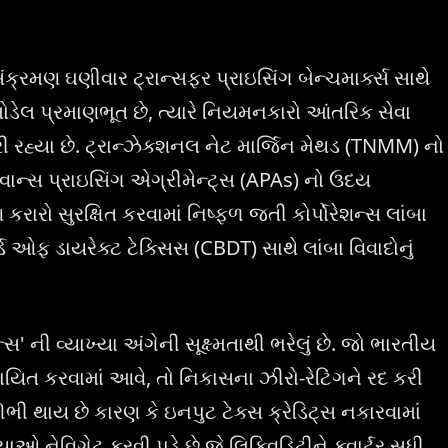
 સંક્રમણ ઘણીવાર ટ્રાન્સફર પ્રાઇસિંગ બેન્ચમાર્ક્સ સાથે
સ મોડેલ પ્રમાણભૂત છે, ત્યારે નિયમનકારો આંતરિક સેવા
કરી રહ્યા છે. ટ્રાન્ઝેક્શનલ નેટ માર્જિન મેથડ (TNMM) નો
ાન્સ પ્રાઇસિંગ એગ્રીમેન્ટ્સ (APAs) નો ઉદય
કરારો સુરક્ષિત કરવામાં નિષ્ફળ જતી કોર્પોરેશન્સ લાંબા
 ઓફ ડાયરેક્ટ ટેક્સિસ (CBDT) સાથે લાંબા વિવાદોનું
ન્સ' ની વ્યાખ્યા અંગેની સૂક્ષ્મતાથી ભરેલું છે. જો ભારતીય
્યાયિત કરવામાં આવે, તો નિકાસના ઝીરો-રેટિંગને રદ કરી
ી થાય છે કારણ કે ઇનપુટ ટેક્સ ક્રેડિટ્સ નકારવામાં
 નેવિગેટ કરવી પડે છે જે લિક્વિડિટીને ક્વાર્ટર સુધી