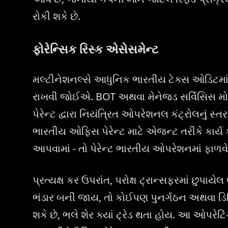
રોકી શકે છે.
ફોરેન્સિક રિસ્ક એસેસમેન્ટ
મલ્ટીનેશનલ્સે આધુનિક ભારતીય ટેક્સ ઓડિટમાં પ
રાખવી જોઈએ. BOT અથવા મેનેજ્ડ સર્વિસિસ મોડ
પેરેન્ટ દ્વારા નિયંત્રિત ઓપરેશનલ કંટ્રોલનું સ્
ભારતીય ઓફિસ પેરેન્ટ માટે એજન્ટ તરીકે કાર્ય
આપવામાં - તો પેરેન્ટ ભારતીય ઓપરેશનમાં ફાળવ
પ્રત્યક્ષ કર ઉપરાંત, પરોક્ષ ટ્રાન્સફરમાં છુપાયે
ભંડાર બની જાય, તો કોઈપણ પુનર્ગઠન અથવા ડિવિસ
શકે છે, ભલે શેર ક્યાં ટ્રેડ થતા હોય. આ ઓપરેટ