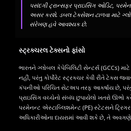
પસંદગી ટ્રાન્સફર પ્રાઇસિંગ ઓડિટ, પરમેનન
અસર કરશે. ડબલ ટેક્સેશન ટાળવા માટે ગ્લો
સંરેખણ હવે આવશ્યક છે.
સ્ટ્રક્ચરલ ટેક્સનો ફાંસો
ભારતને ગ્લોબલ કેપેબિલિટી સેન્ટર્સ (GCCs) મ
નહીં, પરંતુ કોર્પોરેટ સ્ટ્રક્ચર કેવી રીતે ટેક્સ
કંપનીઓ પરિચિત સેટઅપ તરફ આકર્ષાય છે, પરંતુ સ્
પ્રાઇસિંગ વચ્ચેનો સંબંધ છુપાયેલો ખતરો ઊભો ક
પરમેનન્ટ એસ્ટાબ્લિશમેન્ટ (PE) સ્ટેટસને ટ્રિ
અધિકારીઓના દાયરામાં આવી શકે છે, તે અવગણે 