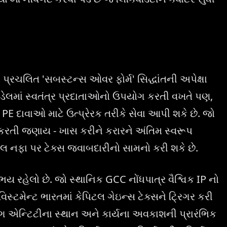
્રચલિત 'સબસ્ટન્સ ઓવર ફોર્મ' સિદ્ધાંતની અપેક્ષા
ેલમાં સ્વતંત્ર પ્રદાતાઓનો ઉપયોગ કરતી વખતે પણ,
તર PE દાવાઓ માટે ઉત્પ્રેરક તરીકે સેવા આપી શકે છે. જો
 કરતી જણાય - ખાસ કરીને કરારને અંતિમ સ્વરૂપ
ેલ નફા પર ટેક્સ જવાબદારીનો સામનો કરી શકે છે.
લ ભય રહેલો છે. જો સ્થાનિક GCC નોંધપાત્ર વૈશ્વિક IP નો
્ટમેન્ટ ભારતમાં કેપિટલ ગેઇન્સ ટેક્સને ટ્રિગર કરી
િંગ એન્ટિટીના સ્થાન અને કાર્યના અવકાશની પ્રારંભિક