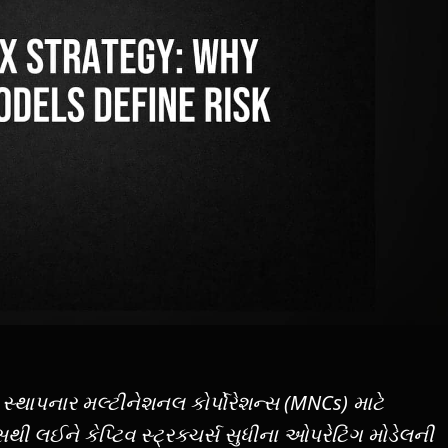
) સ્થાપનાર મલ્ટીનેશનલ કોર્પોરેશન્સ (MNCs) માટે
સિસથી લઈને કેપ્ટિવ સ્ટ્રક્ચર્સ સુધીના ઓપરેટિંગ મોડેલની