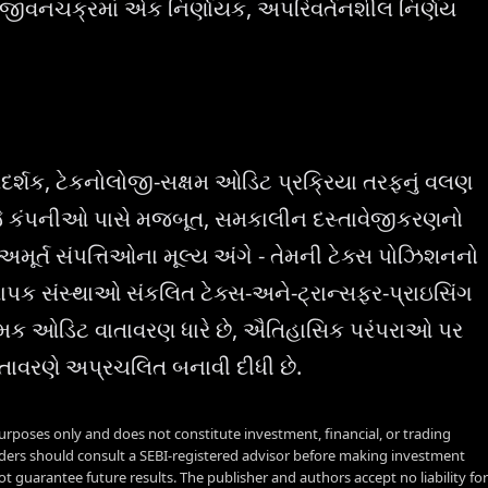
યના જીવનચક્રમાં એક નિર્ણાયક, અપરિવર્તનશીલ નિર્ણય
દર્શક, ટેકનોલોજી-સક્ષમ ઓડિટ પ્રક્રિયા તરફનું વલણ
. જે કંપનીઓ પાસે મજબૂત, સમકાલીન દસ્તાવેજીકરણનો
મૂર્ત સંપત્તિઓના મૂલ્ય અંગે - તેમની ટેક્સ પોઝિશનનો
્થાપક સંસ્થાઓ સંકલિત ટેક્સ-અને-ટ્રાન્સફર-પ્રાઇસિંગ
ક ઓડિટ વાતાવરણ ધારે છે, ઐતિહાસિક પરંપરાઓ પર
તાવરણે અપ્રચલિત બનાવી દીધી છે.
urposes only and does not constitute investment, financial, or trading
aders should consult a SEBI-registered advisor before making investment
t guarantee future results. The publisher and authors accept no liability for