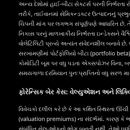
અન્ય દેશોમાં હાઈ-બીટા સેક્ટર્સ પરની નિર્ભરતા ર
તરીકે, તાઈવાનમાં સેમિકન્ડક્ટર ઉત્પાદનનું પ્રભુત્વ
ચિપની માંગ પર લગભગ સંપૂર્ણપણે આધારિત છે. 
નિકાસ પરનું માળખાકીય નિર્ભરતા ઇન્ડેક્સને વૈ
વોલેટિલિટી પ્રત્યે અત્યંત સંવેદનશીલ બનાવે છે.
સરખામણીમાં પોર્ટફોલિયો બીટા (portfolio bet
કોમોડિટી બૂમ પર વધુ પડતા એક્સપોઝર વિના, બ
સમયગાળા દરમિયાન પુનઃપ્રાપ્તિનો વધુ સરળ માર્ગ 
ફોરેન્સિક બેર કેસ: વેલ્યુએશન અને લિક્વ
વિવેચકો દલીલ કરે છે કે આ કથિત સ્થિરતા ઊંચી
(valuation premiums) ના સંદર્ભમાં. કારણ કે ભ
સંબંધિત સેલ-ઓફનો ભોગ બનતી નથી, તેઓ ઘણીવાર