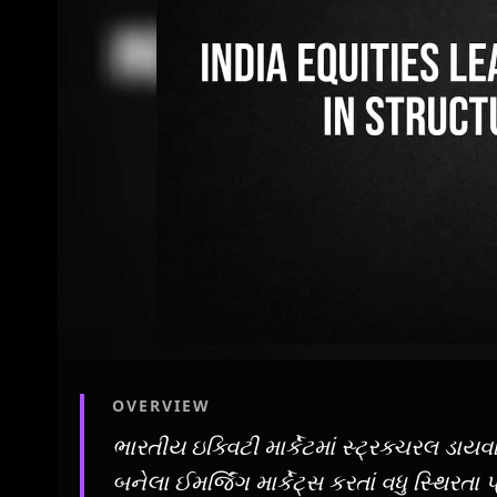
OVERVIEW
ભારતીય ઇક્વિટી માર્કેટમાં સ્ટ્રક્ચરલ ડાયવ
બનેલા ઈમર્જિંગ માર્કેટ્સ કરતાં વધુ સ્થિરતા