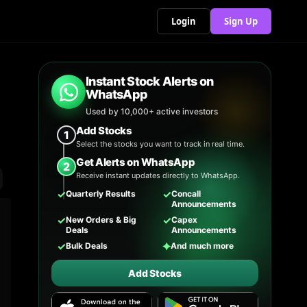
Login
Sign Up
Instant Stock Alerts on
WhatsApp
Used by 10,000+ active investors
Add Stocks
1
Select the stocks you want to track in real time.
Get Alerts on WhatsApp
2
Receive instant updates directly to WhatsApp.
✓
✓
Quarterly Results
Concall
Announcements
✓
✓
New Orders & Big
Capex
Deals
Announcements
✓
✦
Bulk Deals
And much more
Add Stocks