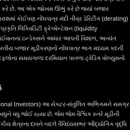
રેડ કરે છે. આ એક જોખમ ઊભું કરે છે જ્યાં બજાર
રાશમાં કોઈપણ નોંધપાત્ર મંદી તીવ્ર ડેરિટીંગ (derating)
્રકૃતિ લિક્વિડિટી ફ્રેગ્મેન્ટેશન (liquidity
 તાઈવાનના ઇન્ડેક્સને આધાર આપતી વિશાળ, અત્યંત
 ભારતીય બજાર મૂડીકરણનો નોંધપાત્ર ભાગ મધ્યમ કદની
ટફ્લોના સમયગાળા દરમિયાન પાતળા ટ્રેડિંગ વોલ્યુમનો
હ
utional Investors) આ સેક્ટર-સંતુલિત અભિગમને સમગ્ર
ુને વધુ જોઈ રહ્યા છે. જેમ જેમ વૈશ્વિક સ્તરે મૂડીની
ટાકીય ક્ષેત્રના દાવને બદલે વૈવિધ્યસભર ઔદ્યોગિક વૃદ્ધિ