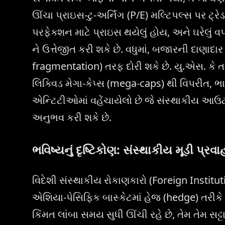
ઊંચા પ્રાઇસ-ટુ-અર્નિંગ (P/E) મલ્ટિપલ્સ પર ટ્
પરફેક્શન માટે પ્રાઇસ થયેલું હોય, અને ઘરેલું વપ
ને ઉત્તેજીત કરી શકે છે. વધુમાં, બજારની દાણાદાર પ
fragmentation) તરફ દોરી શકે છે. યુ.એસ. કે
લિક્વિડ મેગા-કેપ્સ (mega-caps) થી વિપરીત,
એન્ટિટીઓમાં વહેંચાયેલો છે જે સંસ્થાકીય આઉ
અનુભવ કરી શકે છે.
ભવિષ્યનું દૃષ્ટિકોણ: સંસ્થાકીય મૂડી પ્રવા
વિદેશી સંસ્થાકીય રોકાણકારો (Foreign Instit
એશિયા-પેસિફિક બાસ્કેટમાં હેજ (hedge) તરીકે વધ
કિંમત લાંબા સમય સુધી ઊંચી રહે છે, તેમ તેમ સટ્