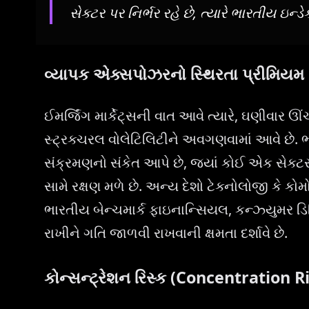
સેક્ટર પર નિર્ભર રહે છે, ત્યારે ભારતીય ઇન
વ્યાપક એક્સપોઝરનો સ્થિરતા પ્રીમિયમ
ઈમર્જિંગ માર્કેટ્સની વાત આવે ત્યારે, ઘણીવાર ઊં
સ્ટ્રક્ચરલ વોલેટિલિટીને અવગણવામાં આવે છે. ભા
સંક્રમણનો સંકેત આપે છે, જ્યાં કોઈ એક સેક્ટર
સામે રક્ષણ મળે છે. અન્ય દેશો ટેક્નોલોજી કે કો
ભારતીય બેન્ચમાર્ક ફાઇનાન્સિયલ, કન્ઝ્યુમર ડ
રાખીને ગતિ જાળવી રાખવાની ક્ષમતા દર્શાવે છે.
કોન્સન્ટ્રેશન રિસ્ક (Concentration 