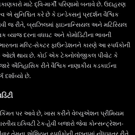
ોકાણકારો માટે દ્વિ-માર્ગી પરિણામો બનાવે છે. ઉદાહરણ
 એ સુનિશ્ચિત કરે છે કે ઇન્ડેક્સનું પ્રદર્શન વૈશ્વિક
તેવી જ રીતે, બ્રાઝિલમાં ફાઇનાન્સિયલ અને મટિરિયલ
શ્વિક વ્યાજ દરના વધઘટ અને કોમોડિટીના ભાવની
 ભારતના મલ્ટિ-સેક્ટર ફાઉન્ડેશનને કારણે આ સ્પર્ધકોની
a) ઓછો થાય છે. કોઈ એક ટેક્નોલોજીકલ પીવોટ કે
જારે ઐતિહાસિક રીતે વૈશ્વિક નાણાકીય કડકાઈના
દર્શાવ્યો છે.
િડિટી
 કિંમત પર આવે છે, ખાસ કરીને વેલ્યુએશન પ્રીમિયમ
ારતીય ઇક્વિટી ટેક-હેવી બજારો જેવા કોન્સન્ટ્રેશન-
 તેમના એશિયન સ્પર્ધકોની તુલનામાં નોંધપાત્ર રીતે