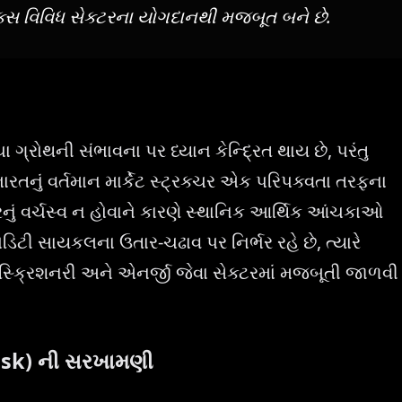
્ડેક્સ વિવિધ સેક્ટરના યોગદાનથી મજબૂત બને છે.
ચા ગ્રોથની સંભાવના પર ધ્યાન કેન્દ્રિત થાય છે, પરંતુ
રતનું વર્તમાન માર્કેટ સ્ટ્રક્ચર એક પરિપક્વતા તરફના
નું વર્ચસ્વ ન હોવાને કારણે સ્થાનિક આર્થિક આંચકાઓ
મોડિટી સાયકલના ઉતાર-ચઢાવ પર નિર્ભર રહે છે, ત્યારે
િસ્ક્રિશનરી અને એનર્જી જેવા સેક્ટરમાં મજબૂતી જાળવી
Risk) ની સરખામણી