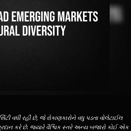
ર્સિટી વધી રહી છે, જે રોકાણકારોને વધુ પડતા વોલેટાઈલ
 પ્રદાન કરે છે. જ્યારે વૈશ્વિક સ્તરે અન્ય બજારો કોઈ એક