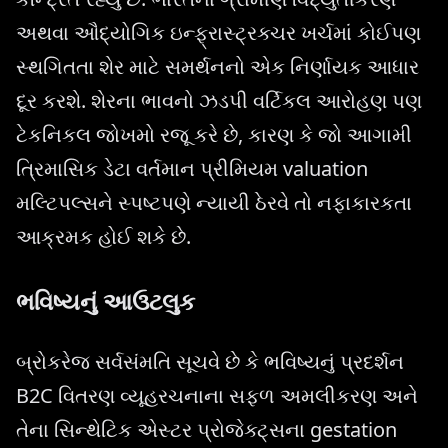
અથવા ઔદ્યોગિક ઇન્ફ્રાસ્ટ્રક્ચર ખર્ચમાં કોઈપણ
સ્થગિતતા શેર માટે સમર્થનનો એક નિર્ણાયક આધાર
દૂર કરશે. શેરના ભાવનો ઝડપી વર્ટિકલ આરોહણ પણ
ટેકનિકલ જોખમો રજૂ કરે છે, કારણ કે જો આગામી
ત્રિમાસિક ડેટા વર્તમાન પ્રીમિયમ valuation
મલ્ટિપલ્સને સ્પષ્ટપણે ન્યાયી ઠેરવે તો નફાકારકતા
આક્રમક હોઈ શકે છે.
ભવિષ્યનું આઉટલુક
બ્રોકરેજ સર્વસંમતિ સૂચવે છે કે ભવિષ્યનું પ્રદર્શન
B2C વિતરણ વ્યૂહરચનાના સફળ અમલીકરણ અને
તેના સિન્થેટિક એસ્ટર પ્રોજેક્ટ્સના gestation