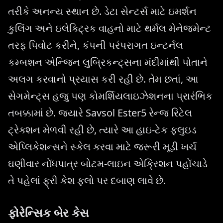
તરીકે અનન્ય સ્થાન છે. ડેટા સેન્ટર્સ માટે ઇમર્શન
કુલિંગ અને ઇલેક્ટ્રિક વાહનો માટે થર્મલ મેનેજમેન્ટ
તરફ પિવોટ કરીને, કંપની પરંપરાગત ઇન્ટર્નલ
કમ્બશન એન્જિન લુબ્રિકન્ટ્સના મંદીમાંથી પોતાને
અલગ કરવાનો પ્રયાસ કરી રહી છે. તેમ છતાં, આ
સેગમેન્ટ્સ હજુ પણ કોમર્શિયલાઇઝેશનના પ્રારંભિક
તબક્કામાં છે. જ્યારે Savsol Ester5 રેન્જ રિટેલ
ટ્રેક્શન મેળવી રહી છે, ત્યારે આ હાઇ-ટેક ફ્લુઇડ
એપ્લિકેશન્સને સ્કેલ કરવા માટે જરૂરી મૂડી ખર્ચ
ઘણીવાર નોંધપાત્ર બોટમ-લાઇન એક્રિશન પહોંચાડે
તે પહેલાં ફ્રી કેશ ફ્લો પર દબાણ લાવે છે.
ફોરેન્સિક બેર કેસ