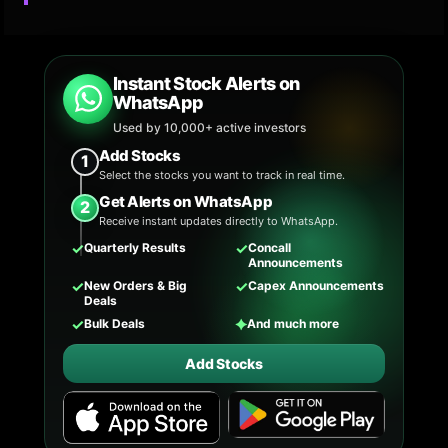
Instant Stock Alerts on
WhatsApp
Used by 10,000+ active investors
Add Stocks
1
Select the stocks you want to track in real time.
Get Alerts on WhatsApp
2
Receive instant updates directly to WhatsApp.
✓
✓
Quarterly Results
Concall
Announcements
✓
✓
New Orders & Big
Capex Announcements
Deals
✓
✦
Bulk Deals
And much more
Add Stocks