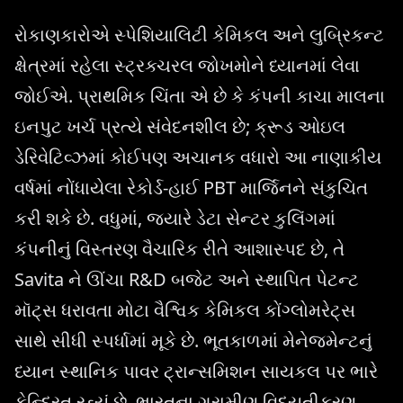
રોકાણકારોએ સ્પેશિયાલિટી કેમિકલ અને લુબ્રિકન્ટ
ક્ષેત્રમાં રહેલા સ્ટ્રક્ચરલ જોખમોને ધ્યાનમાં લેવા
જોઈએ. પ્રાથમિક ચિંતા એ છે કે કંપની કાચા માલના
ઇનપુટ ખર્ચ પ્રત્યે સંવેદનશીલ છે; ક્રૂડ ઓઇલ
ડેરિવેટિવ્ઝમાં કોઈપણ અચાનક વધારો આ નાણાકીય
વર્ષમાં નોંધાયેલા રેકોર્ડ-હાઈ PBT માર્જિનને સંકુચિત
કરી શકે છે. વધુમાં, જ્યારે ડેટા સેન્ટર કુલિંગમાં
કંપનીનું વિસ્તરણ વૈચારિક રીતે આશાસ્પદ છે, તે
Savita ને ઊંચા R&D બજેટ અને સ્થાપિત પેટન્ટ
મૉટ્સ ધરાવતા મોટા વૈશ્વિક કેમિકલ કોંગ્લોમરેટ્સ
સાથે સીધી સ્પર્ધામાં મૂકે છે. ભૂતકાળમાં મેનેજમેન્ટનું
ધ્યાન સ્થાનિક પાવર ટ્રાન્સમિશન સાયકલ પર ભારે
કેન્દ્રિત રહ્યું છે. ભારતના ગ્રામીણ વિદ્યુતીકરણ