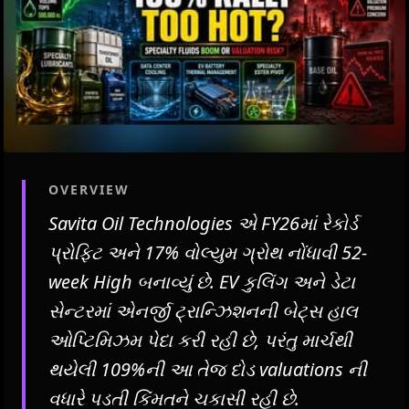
OVERVIEW
Savita Oil Technologies એ FY26માં રેકોર્ડ
પ્રોફિટ અને 17% વોલ્યુમ ગ્રોથ નોંધાવી 52-
week High બનાવ્યું છે. EV કુલિંગ અને ડેટા
સેન્ટરમાં એનર્જી ટ્રાન્ઝિશનની બેટ્સ હાલ
ઓપ્ટિમિઝમ પેદા કરી રહી છે, પરંતુ માર્ચથી
થયેલી 109%ની આ તેજ દોડ valuations ની
વધારે પડતી કિંમતને ચકાસી રહી છે.