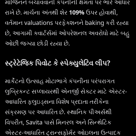
માર્જિનને બચાવવાની કંપનીની ક્ષમતા પર ભારે આધાર
રાખે છે. માર્ચના અંતથી શેર
109%
ઉપર હોવાથી,
વર્તમાન valuations પરફેક્શનને baking કરી રહ્યા
છે, આગામી ક્વાર્ટર્સમાં ઓપરેશનલ અવરોધો માટે બહુ
ઓછી જગ્યા છોડી રહ્યા છે.
સ્ટ્રેટેજિક પિવોટ કે સ્પેક્યુલેટિવ લીપ?
માર્કેટનો ઉત્સાહ મોટાભાગે કંપનીના પરંપરાગત
લુબ્રિકન્ટ સપ્લાયરથી એનર્જી સેક્ટર માટે એસ્ટર-
આધારિત ફ્લુઇડ્સના વિશેષ પ્રદાતા તરીકેના
સંક્રમણ પર આધારિત છે. સ્થાનિક પીઅર્સથી
વિપરીત, Savita પાસે મિનરલ અને સિન્થેટિક
એસ્ટર-આધારિત ટ્રાન્સફોર્મર ઓઇલના ઉત્પાદક