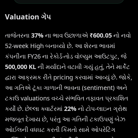
Valuation ગેપ
તાજેતરના
37%
ના ભાવ ઉછાળાએ
₹600.05
નો નવો
52-week High બનાવ્યો છે. આ શેરના ભાવમાં
કંપનીના FY26 ના રેકોર્ડ-તોડ વોલ્યુમ આઉટપુટ, જે
500,000 KL
ની મર્યાદાને વટાવી ગયું હતું, તેને માર્કેટ
દ્વારા આક્રમક રીતે pricing કરવામાં આવ્યું છે. જોકે,
આ ગતિએ ટૂંકા ગાળાની ભાવના (sentiment) અને
ટકાઉ valuations વચ્ચે સંભવિત તફાવત પ્રકાશિત
કર્યો છે. છેલ્લા ક્વાર્ટરમાં
22%
નો ટોપ-લાઇન ગ્રોથ
મજબૂત દેખાય છે, પરંતુ આ ગતિની ટકાઉપણું બેઝ
ઓઈલની વધઘટ કરતી કિંમતો સામે ઓપરેટિંગ