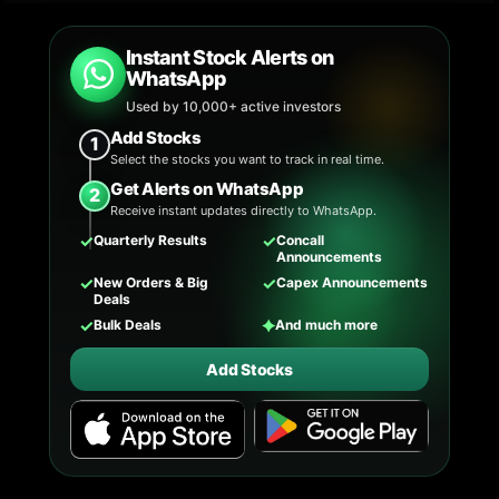
Instant Stock Alerts on
WhatsApp
Used by 10,000+ active investors
Add Stocks
1
Select the stocks you want to track in real time.
Get Alerts on WhatsApp
2
Receive instant updates directly to WhatsApp.
✓
✓
Quarterly Results
Concall
Announcements
✓
✓
New Orders & Big
Capex Announcements
Deals
✓
✦
Bulk Deals
And much more
Add Stocks