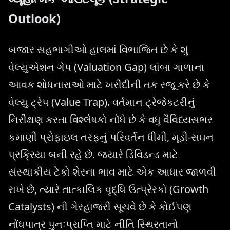
Outlook)
બજાર સહભાગીઓ હાલમાં વિભાજિત છે કે શું
વેલ્યુએશન ગેપ (Valuation Gap) લાંબા ગાળાના
આવક શોધનારાઓ માટે ખરીદીની તક રજૂ કરે છે કે
વેલ્યુ ટ્રેપ (Value Trap). વર્તમાન ટ્રેજેક્ટરીનું
નિરીક્ષણ કરતા વિશ્લેષકો નોંધે છે કે વધુ વૈવિધ્યસભર
કમાણી પ્રોફાઇલ તરફનું પરિવર્તન ધીમી, મૂડી-સઘન
પ્રક્રિયા બની રહે છે. જ્યારે ડિવિડન્ડ માટે
સંસ્થાકીય ટેકો શેરના ભાવ માટે એક આધાર જાળવી
રાખે છે, ત્યારે તાત્કાલિક વૃદ્ધિ ઉત્પ્રેરકો (Growth
Catalysts) ની ગેરહાજરી સૂચવે છે કે કોઈપણ
નોંધપાત્ર પુનઃપ્રાપ્તિ માટે નીતિ સ્થિરતાનો