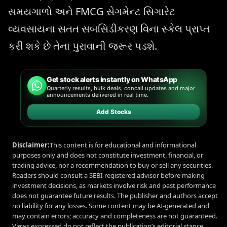
સમયગાળો અને FMCG સેગમેન્ટ સિગારેટ
વ્યવસાયના સતત સબસિડીકરણ વિના સ્કેલ પ્રાપ્ત
કરી શકે છે તેના પુરાવાની જરૂર પડશે.
Get stock alerts instantly on WhatsApp
Quarterly results, bulk deals, concall updates and major
announcements delivered in real time.
Add Stocks
Disclaimer:
This content is for educational and informational
purposes only and does not constitute investment, financial, or
trading advice, nor a recommendation to buy or sell any securities.
Readers should consult a SEBI-registered advisor before making
investment decisions, as markets involve risk and past performance
does not guarantee future results. The publisher and authors accept
no liability for any losses. Some content may be AI-generated and
may contain errors; accuracy and completeness are not guaranteed.
Views expressed do not reflect the publication’s editorial stance.