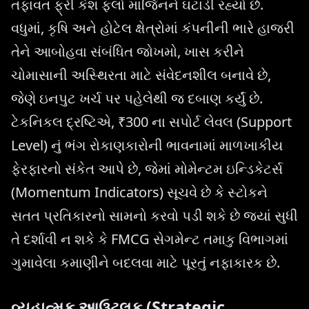
તફાવત ફ્રી કેશ ફ્લો માર્જિનને ઘટાડી રહ્યો છે.
વધુમાં, કૃષિ અને હોટેલ ક્ષેત્રોમાં કંપનીની ભારે હાજરી
તેને આબોહવા સંબંધિત જોખમો, ખાસ કરીને
ચોમાસાની અસ્થિરતા માટે સંવેદનશીલ બનાવે છે,
જેણે ઇનપુટ ખર્ચ પર પહેલેથી જ દબાણ કર્યું છે.
ટેકનિકલ દ્રષ્ટિએ, ₹300 ના સપોર્ટ લેવલ (Support
Level) નું ભંગ રોકાણકારોની ભાવનામાં માળખાકીય
ફેરફારનો સંકેત આપે છે, જેમાં મોમેન્ટમ ઇન્ડિકેટર્સ
(Momentum Indicators) સૂચવે છે કે સ્ટોકને
સતત પ્રતિકારનો સામનો કરવો પડી શકે છે જ્યાં સુધી
તે દર્શાવી ન શકે કે FMCG સેગમેન્ટ તમાકુ વિભાગમાં
ગુમાવેલા કમાણીને બદલવા માટે પૂરતું નફાકારક છે.
વ્યૂહાત્મક આઉટલૂક (Strategic