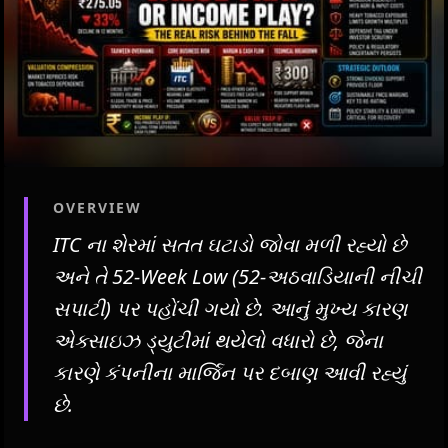
OVERVIEW
ITC ના શેરમાં સતત ઘટાડો જોવા મળી રહ્યો છે
અને તે 52-Week Low (52-અઠવાડિયાની નીચી
સપાટી) પર પહોંચી ગયો છે. આનું મુખ્ય કારણ
એક્સાઇઝ ડ્યુટીમાં થયેલો વધારો છે, જેના
કારણે કંપનીના માર્જિન પર દબાણ આવી રહ્યું
છે.