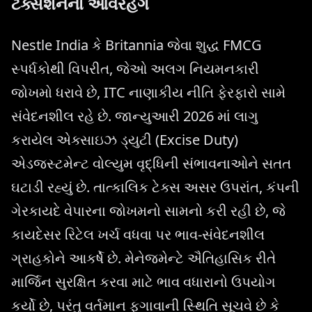
ટેક્સેશનનો ઓવરહેંગ
Nestle India કે Britannia જેવા શુદ્ધ FMCG
સ્પર્ધકોથી વિપરીત, જેઓ અલગ નિયમનકારી
જોખમો ધરાવે છે, ITC નાણાકીય નીતિ ફેરફારો સામે
સંવેદનશીલ રહે છે. જાન્યુઆરી 2026 માં લાગુ
કરાયેલ એક્સાઇઝ ડ્યુટી (Excise Duty)
એડજસ્ટમેન્ટ વોલ્યુમ વૃદ્ધિની સંભાવનાઓને સતત
ઘટાડી રહ્યું છે. તાત્કાલિક ટેક્સ અસર ઉપરાંત, કંપની
ગેરકાયદે વેપારના જોખમનો સામનો કરી રહી છે, જે
કાયદેસર રિટેલ ખર્ચ વધવા પર ભાવ-સંવેદનશીલ
ગ્રાહકોને આકર્ષે છે. મેનેજમેન્ટે ઐતિહાસિક રીતે
માર્જિન સુરક્ષિત કરવા માટે ભાવ વધારાનો ઉપયોગ
કર્યો છે, પરંતુ વર્તમાન ફુગાવાની સ્થિતિ સૂચવે છે કે