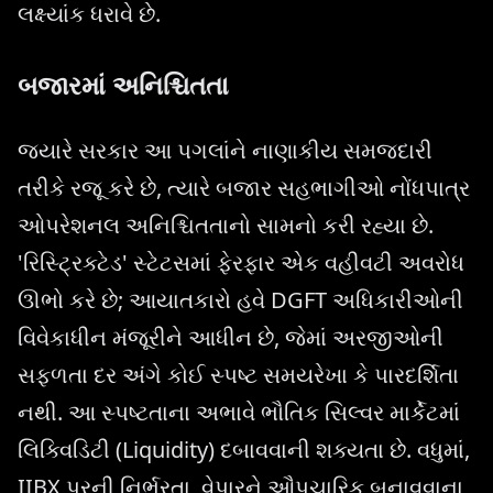
લક્ષ્યાંક ધરાવે છે.
બજારમાં અનિશ્ચિતતા
જ્યારે સરકાર આ પગલાંને નાણાકીય સમજદારી
તરીકે રજૂ કરે છે, ત્યારે બજાર સહભાગીઓ નોંધપાત્ર
ઓપરેશનલ અનિશ્ચિતતાનો સામનો કરી રહ્યા છે.
'રિસ્ટ્રિક્ટેડ' સ્ટેટસમાં ફેરફાર એક વહીવટી અવરોધ
ઊભો કરે છે; આયાતકારો હવે DGFT અધિકારીઓની
વિવેકાધીન મંજૂરીને આધીન છે, જેમાં અરજીઓની
સફળતા દર અંગે કોઈ સ્પષ્ટ સમયરેખા કે પારદર્શિતા
નથી. આ સ્પષ્ટતાના અભાવે ભૌતિક સિલ્વર માર્કેટમાં
લિક્વિડિટી (Liquidity) દબાવવાની શક્યતા છે. વધુમાં,
IIBX પરની નિર્ભરતા, વેપારને ઔપચારિક બનાવવાના