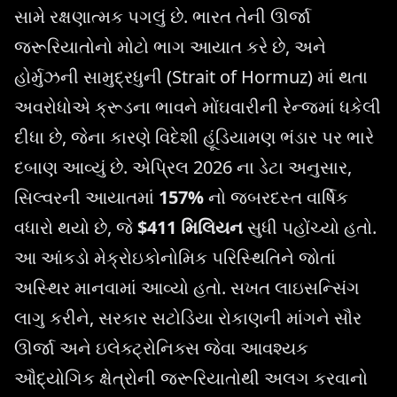
સામે રક્ષણાત્મક પગલું છે. ભારત તેની ઊર્જા
જરૂરિયાતોનો મોટો ભાગ આયાત કરે છે, અને
હોર્મુઝની સામુદ્રધુની (Strait of Hormuz) માં થતા
અવરોધોએ ક્રૂડના ભાવને મોંઘવારીની રેન્જમાં ધકેલી
દીધા છે, જેના કારણે વિદેશી હૂંડિયામણ ભંડાર પર ભારે
દબાણ આવ્યું છે. એપ્રિલ 2026 ના ડેટા અનુસાર,
સિલ્વરની આયાતમાં
157%
નો જબરદસ્ત વાર્ષિક
વધારો થયો છે, જે
$411 મિલિયન
સુધી પહોંચ્યો હતો.
આ આંકડો મેક્રોઇકોનોમિક પરિસ્થિતિને જોતાં
અસ્થિર માનવામાં આવ્યો હતો. સખત લાઇસન્સિંગ
લાગુ કરીને, સરકાર સટોડિયા રોકાણની માંગને સૌર
ઊર્જા અને ઇલેક્ટ્રોનિક્સ જેવા આવશ્યક
ઔદ્યોગિક ક્ષેત્રોની જરૂરિયાતોથી અલગ કરવાનો