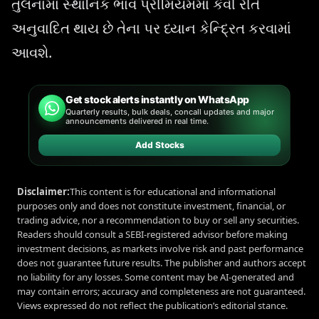
તુલનામાં સ્થાનિક ભાવ પ્રીમિયમમાં કેવી રીતે
અનુવાદિત થાય છે તેના પર ધ્યાન કેન્દ્રિત કરવામાં
આવશે.
Get stock alerts instantly on WhatsApp
Quarterly results, bulk deals, concall updates and major
announcements delivered in real time.
Add Stocks
Disclaimer:
This content is for educational and informational
purposes only and does not constitute investment, financial, or
trading advice, nor a recommendation to buy or sell any securities.
Readers should consult a SEBI-registered advisor before making
investment decisions, as markets involve risk and past performance
does not guarantee future results. The publisher and authors accept
no liability for any losses. Some content may be AI-generated and
may contain errors; accuracy and completeness are not guaranteed.
Views expressed do not reflect the publication’s editorial stance.