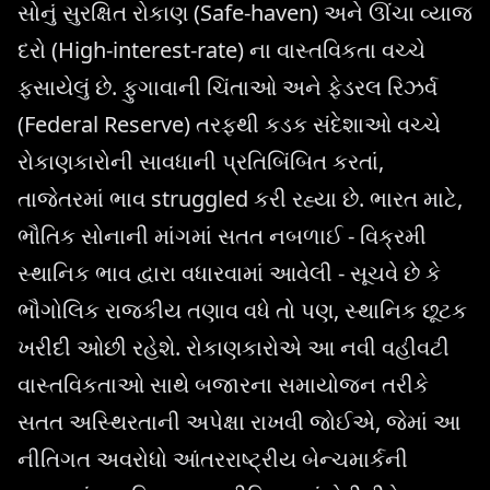
સોનું સુરક્ષિત રોકાણ (Safe-haven) અને ઊંચા વ્યાજ
દરો (High-interest-rate) ના વાસ્તવિકતા વચ્ચે
ફસાયેલું છે. ફુગાવાની ચિંતાઓ અને ફેડરલ રિઝર્વ
(Federal Reserve) તરફથી કડક સંદેશાઓ વચ્ચે
રોકાણકારોની સાવધાની પ્રતિબિંબિત કરતાં,
તાજેતરમાં ભાવ struggled કરી રહ્યા છે. ભારત માટે,
ભૌતિક સોનાની માંગમાં સતત નબળાઈ - વિક્રમી
સ્થાનિક ભાવ દ્વારા વધારવામાં આવેલી - સૂચવે છે કે
ભૌગોલિક રાજકીય તણાવ વધે તો પણ, સ્થાનિક છૂટક
ખરીદી ઓછી રહેશે. રોકાણકારોએ આ નવી વહીવટી
વાસ્તવિકતાઓ સાથે બજારના સમાયોજન તરીકે
સતત અસ્થિરતાની અપેક્ષા રાખવી જોઈએ, જેમાં આ
નીતિગત અવરોધો આંતરરાષ્ટ્રીય બેન્ચમાર્કની