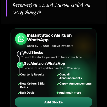
Reserves)ના ઘટાડાને ધ્યાનમાં રાખીને આ
પગલું લેવાયું છે.
Instant Stock Alerts on
WhatsApp
Used by 10,000+ active investors
Add Stocks
1
Select the stocks you want to track in real time.
Get Alerts on WhatsApp
2
Receive instant updates directly to WhatsApp.
✓
✓
Quarterly Results
Concall
Announcements
✓
✓
New Orders & Big
Capex Announcements
Deals
✓
✦
Bulk Deals
And much more
Add Stocks