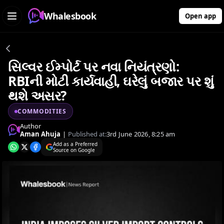
Whalesbook
Open app
સિલ્વર ઈમ્પોર્ટ પર નવા નિયંત્રણો:
RBIની મોટી કાર્યવાહી, ઘરેલું બજાર પર શું
થશે અસર?
COMMODITIES
Author
Aman Ahuja
|
Published at:
3rd June 2026, 8:25 am
Add as a Preferred
Source on Google