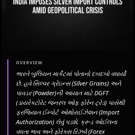
OVERVIEW
ભારતે બુલિયન માર્કેટમાં પોતાનો દબદબો વધાર્યો
છે. હવે સિલ્વર ગ્રેઇન્સ (Silver Grains) અને
પાવડર (Powder)ની આયાત માટે DGFT
(ડાયરેક્ટોરેટ જનરલ ઓફ ફોરેન ટ્રેડ) પાસેથી
ફરજિયાત ઈમ્પોર્ટ ઓથોરાઈઝેશન (Import
Authorization) લેવું પડશે. ક્રૂડ ઓઈલના
વધતા ભાવ અને ફોરેક્સ રિઝર્વ (Forex