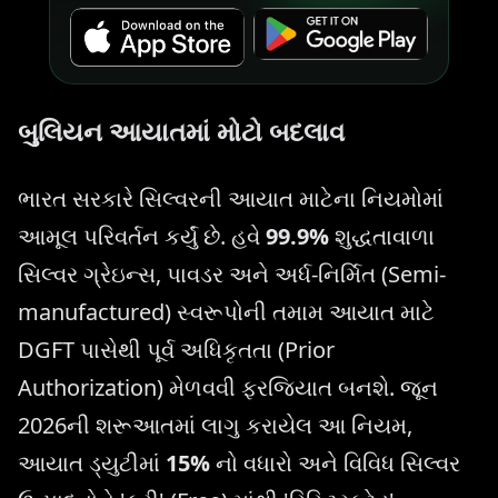
બુલિયન આયાતમાં મોટો બદલાવ
ભારત સરકારે સિલ્વરની આયાત માટેના નિયમોમાં
આમૂલ પરિવર્તન કર્યું છે. હવે
99.9%
શુદ્ધતાવાળા
સિલ્વર ગ્રેઇન્સ, પાવડર અને અર્ધ-નિર્મિત (Semi-
manufactured) સ્વરૂપોની તમામ આયાત માટે
DGFT પાસેથી પૂર્વ અધિકૃતતા (Prior
Authorization) મેળવવી ફરજિયાત બનશે. જૂન
2026ની શરૂઆતમાં લાગુ કરાયેલ આ નિયમ,
આયાત ડ્યુટીમાં
15%
નો વધારો અને વિવિધ સિલ્વર