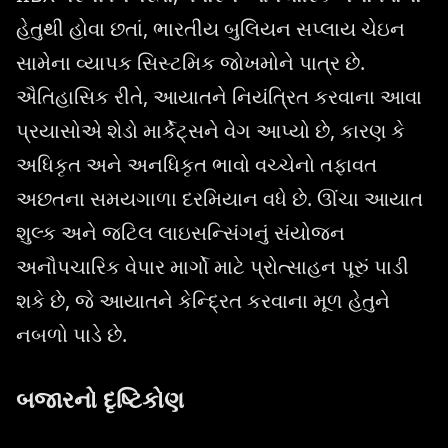
હેતુથી હોવા છતાં, ભારતીય બુલિયન સપ્લાય ચેઇન
સામેના વ્યાપક સિસ્ટમિક જોખમોને પાત્ર છે.
ઐતિહાસિક રીતે, આયાતને નિયંત્રિત કરવાના આવા
પ્રયાસોએ શેડો માર્કેટ્સને વેગ આપ્યો છે, કારણ કે
અધિકૃત અને અનધિકૃત ભાવો વચ્ચેનો તફાવત
અછતના સમયગાળા દરમિયાન વધે છે. ઊંચા આયાત
શુલ્ક અને જટિલ લાઇસન્સિંગનું સંયોજન
અનૌપચારિક વેપાર માર્ગો માટે પ્રોત્સાહન પૂરું પાડી
શકે છે, જે આયાતને કેન્દ્રિત કરવાના મૂળ હેતુને
નબળો પાડે છે.
બજારનો દૃષ્ટિકોણ