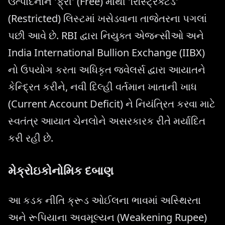
ઉત્પાદનોને 'ફ્રી' (Free) માંથી 'રિસ્ટ્રિક્ટેડ'
(Restricted) લિસ્ટમાં ખસેડવાના તાજેતરના પગલાં
પછી આવે છે. RBI દ્વારા નિયુક્ત એજન્સીઓ અને
India International Bullion Exchange (IIBX)
નો ઉપયોગ કરતા અધિકૃત જ્વેલર્સ દ્વારા આયાતને
કેન્દ્રિત કરીને, નવી દિલ્હી વર્તમાન ખાતાની ખાધ
(Current Account Deficit) ને નિયંત્રિત કરવા માટે
સ્વતંત્ર આયાત ચેનલોને અસરકારક રીતે મર્યાદિત
કરી રહી છે.
મેક્રોઇકોનોમિક દબાણ
આ કડક નીતિ ક્રૂડ ઓઈલના ભાવમાં અસ્થિરતા
અને રૂપિયાના અવમૂલ્યન (Weakening Rupee)