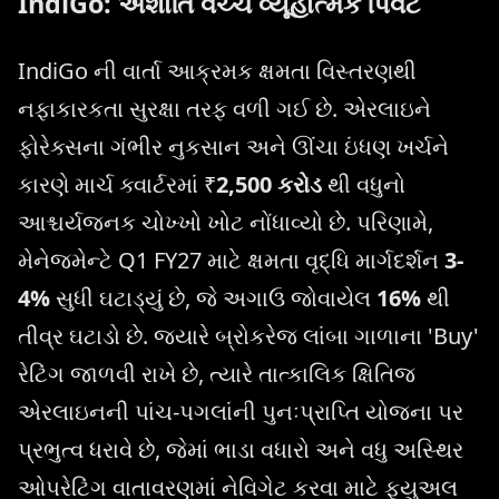
IndiGo: અશાંતિ વચ્ચે વ્યૂહાત્મક પિવટ
IndiGo ની વાર્તા આક્રમક ક્ષમતા વિસ્તરણથી
નફાકારકતા સુરક્ષા તરફ વળી ગઈ છે. એરલાઇને
ફોરેક્સના ગંભીર નુકસાન અને ઊંચા ઇંધણ ખર્ચને
કારણે માર્ચ ક્વાર્ટરમાં ₹
2,500 કરોડ
થી વધુનો
આશ્ચર્યજનક ચોખ્ખો ખોટ નોંધાવ્યો છે. પરિણામે,
મેનેજમેન્ટે Q1 FY27 માટે ક્ષમતા વૃદ્ધિ માર્ગદર્શન
3-
4%
સુધી ઘટાડ્યું છે, જે અગાઉ જોવાયેલ
16%
થી
તીવ્ર ઘટાડો છે. જ્યારે બ્રોકરેજ લાંબા ગાળાના 'Buy'
રેટિંગ જાળવી રાખે છે, ત્યારે તાત્કાલિક ક્ષિતિજ
એરલાઇનની પાંચ-પગલાંની પુનઃપ્રાપ્તિ યોજના પર
પ્રભુત્વ ધરાવે છે, જેમાં ભાડા વધારો અને વધુ અસ્થિર
ઓપરેટિંગ વાતાવરણમાં નેવિગેટ કરવા માટે ફ્યુઅલ