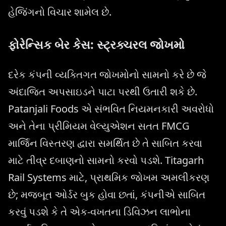
હેજિંગનો વિચાર શામેલ છે.
ફોરેન્સિક બેર કેસ: સ્ટ્રક્ચરલ જોખમો
દરેક કંપની વ્યક્તિગત જોખમોનો સામનો કરે છે જે
અંદાજિત અપસાઇડને પાટા પરથી ઉતારી શકે છે.
Patanjali Foods એ સંભવિત નિયમનકારી અવરોધો
અને તેના પ્રીમિયમ વેલ્યુએશન સતત FMCG
માર્જિન વિસ્તરણ દ્વારા સમર્થિત છે તે સાબિત કરવા
માટે તીવ્ર દબાણનો સામનો કરવો પડશે. Titagarh
Rail Systems માટે, પ્રાથમિક જોખમ અમલીકરણ
છે; મજબૂત ઓર્ડર બુક હોવા છતાં, કંપનીએ સાબિત
કરવું પડશે કે તે એક-વખતના ડિવિઝન લાભોના