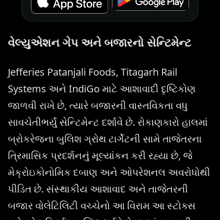
વેલ્યુએશન ગેપ અને બજારનો સેન્ટિમેન્ટ
Jefferies Patanjali Foods, Titagarh Rail
Systems અને IndiGo માટે આશાવાદી દૃષ્ટિકોણ
જાળવી રાખે છે, ત્યારે બજારની વાસ્તવિકતા વધુ
સાવચેતીભર્યું સેન્ટિમેન્ટ દર્શાવે છે. રોકાણકારો હાલમાં
બ્રોકરેજના બુલિશ ગ્રોથ ટાર્ગેટની સામે તાજેતરના
ત્રિમાસિક પ્રદર્શનનું મૂલ્યાંકન કરી રહ્યા છે, જે
મેક્રોઇકોનોમિક દબાણ અને ઓપરેશનલ અવરોધોથી
પીડિત છે. સંસ્થાકીય આશાવાદ અને તાજેતરની
બજાર વોલેટિલિટી વચ્ચેનો આ વિરામ આ સ્ટોક્સ