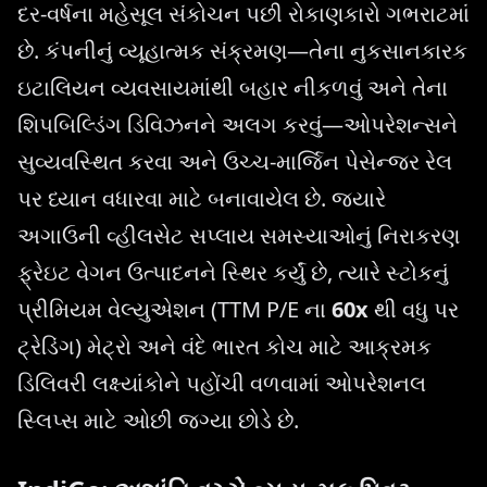
દર-વર્ષના મહેસૂલ સંકોચન પછી રોકાણકારો ગભરાટમાં
છે. કંપનીનું વ્યૂહાત્મક સંક્રમણ—તેના નુકસાનકારક
ઇટાલિયન વ્યવસાયમાંથી બહાર નીકળવું અને તેના
શિપબિલ્ડિંગ ડિવિઝનને અલગ કરવું—ઓપરેશન્સને
સુવ્યવસ્થિત કરવા અને ઉચ્ચ-માર્જિન પેસેન્જર રેલ
પર ધ્યાન વધારવા માટે બનાવાયેલ છે. જ્યારે
અગાઉની વ્હીલસેટ સપ્લાય સમસ્યાઓનું નિરાકરણ
ફ્રેઇટ વેગન ઉત્પાદનને સ્થિર કર્યું છે, ત્યારે સ્ટોકનું
પ્રીમિયમ વેલ્યુએશન (TTM P/E ના
60x
થી વધુ પર
ટ્રેડિંગ) મેટ્રો અને વંદે ભારત કોચ માટે આક્રમક
ડિલિવરી લક્ષ્યાંકોને પહોંચી વળવામાં ઓપરેશનલ
સ્લિપ્સ માટે ઓછી જગ્યા છોડે છે.