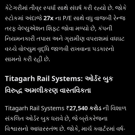
કેટેગરીમાં તીવ્ર સ્પર્ધા સાથે સંઘર્ષ કરી રહ્યો છે. જોકે
સ્ટોકમાં અંદાજે
27x
ના P/E સાથે વધુ વાજબી રેન્જ
તરફ વેલ્યુએશન શિફ્ટ જોવા મળ્યો છે, કંપની
નિયમનકારી તપાસ અને ગ્રામીણ વપરાશમાં વધઘટ
વચ્ચે વોલ્યુમ વૃદ્ધિ જાળવી રાખવાના પડકારનો
સામનો કરી રહી છે.
Titagarh Rail Systems: ઓર્ડર બુક
વિરુદ્ધ અમલીકરણ વાસ્તવિકતા
Titagarh Rail Systems ₹
27,540 કરોડ
ની વિશાળ
સંકલિત ઓર્ડર બુક ધરાવે છે, જે બ્રોકરેજના
વિશ્વાસનો આધારસ્તંભ છે. જોકે, માર્ચ ક્વાર્ટરમાં વર્ષ-