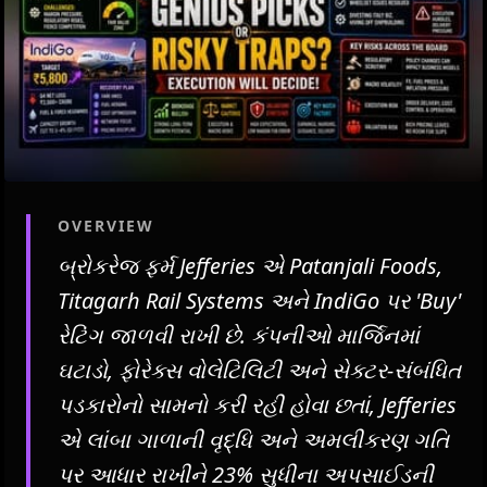
OVERVIEW
બ્રોકરેજ ફર્મ Jefferies એ Patanjali Foods,
Titagarh Rail Systems અને IndiGo પર 'Buy'
રેટિંગ જાળવી રાખી છે. કંપનીઓ માર્જિનમાં
ઘટાડો, ફોરેક્સ વોલેટિલિટી અને સેક્ટર-સંબંધિત
પડકારોનો સામનો કરી રહી હોવા છતાં, Jefferies
એ લાંબા ગાળાની વૃદ્ધિ અને અમલીકરણ ગતિ
પર આધાર રાખીને 23% સુધીના અપસાઈડની