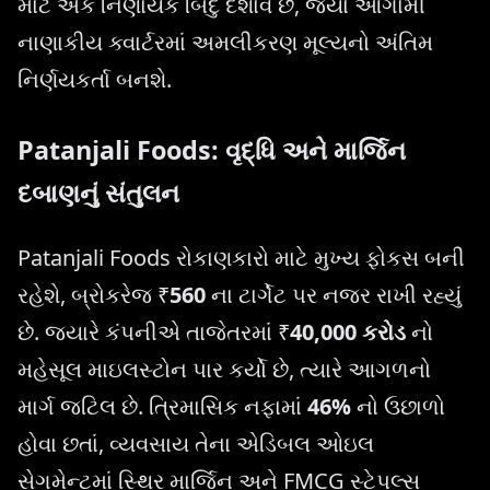
માટે એક નિર્ણાયક બિંદુ દર્શાવે છે, જ્યાં આગામી
નાણાકીય ક્વાર્ટરમાં અમલીકરણ મૂલ્યનો અંતિમ
નિર્ણયકર્તા બનશે.
Patanjali Foods: વૃદ્ધિ અને માર્જિન
દબાણનું સંતુલન
Patanjali Foods રોકાણકારો માટે મુખ્ય ફોકસ બની
રહેશે, બ્રોકરેજ ₹
560
ના ટાર્ગેટ પર નજર રાખી રહ્યું
છે. જ્યારે કંપનીએ તાજેતરમાં ₹
40,000 કરોડ
નો
મહેસૂલ માઇલસ્ટોન પાર કર્યો છે, ત્યારે આગળનો
માર્ગ જટિલ છે. ત્રિમાસિક નફામાં
46%
નો ઉછાળો
હોવા છતાં, વ્યવસાય તેના એડિબલ ઓઇલ
સેગમેન્ટમાં સ્થિર માર્જિન અને FMCG સ્ટેપલ્સ