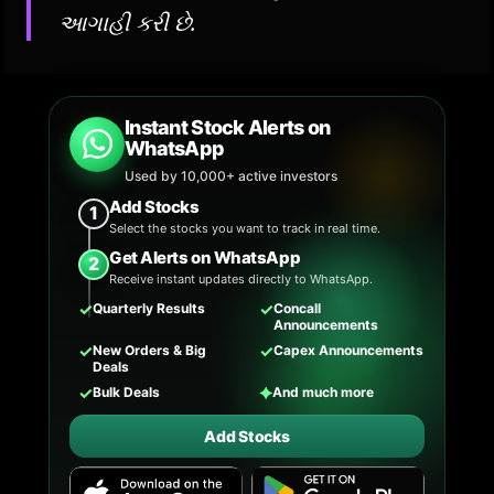
આગાહી કરી છે.
Instant Stock Alerts on
WhatsApp
Used by 10,000+ active investors
Add Stocks
1
Select the stocks you want to track in real time.
Get Alerts on WhatsApp
2
Receive instant updates directly to WhatsApp.
✓
✓
Quarterly Results
Concall
Announcements
✓
✓
New Orders & Big
Capex Announcements
Deals
✓
✦
Bulk Deals
And much more
Add Stocks