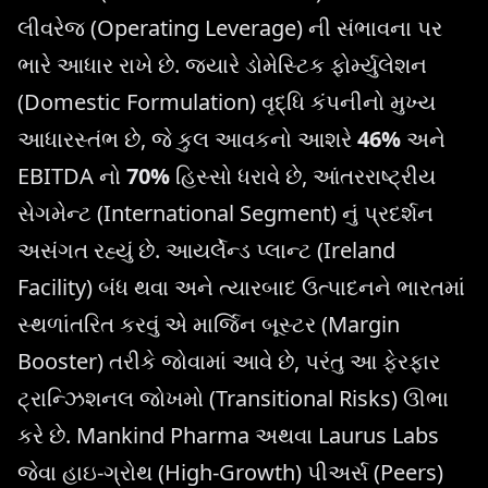
લીવરેજ (Operating Leverage) ની સંભાવના પર
ભારે આધાર રાખે છે. જ્યારે ડોમેસ્ટિક ફોર્મ્યુલેશન
(Domestic Formulation) વૃદ્ધિ કંપનીનો મુખ્ય
આધારસ્તંભ છે, જે કુલ આવકનો આશરે
46%
અને
EBITDA નો
70%
હિસ્સો ધરાવે છે, આંતરરાષ્ટ્રીય
સેગમેન્ટ (International Segment) નું પ્રદર્શન
અસંગત રહ્યું છે. આયર્લેન્ડ પ્લાન્ટ (Ireland
Facility) બંધ થવા અને ત્યારબાદ ઉત્પાદનને ભારતમાં
સ્થળાંતરિત કરવું એ માર્જિન બૂસ્ટર (Margin
Booster) તરીકે જોવામાં આવે છે, પરંતુ આ ફેરફાર
ટ્રાન્ઝિશનલ જોખમો (Transitional Risks) ઊભા
કરે છે. Mankind Pharma અથવા Laurus Labs
જેવા હાઇ-ગ્રોથ (High-Growth) પીઅર્સ (Peers)