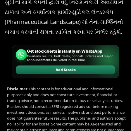
સુધીનો માર્ગ કંપની દ્વારા વધુ નિયમનકારી અવરોધોને
ટાળવા અને સ્પર્ધાત્મક ફાર્માસ્યુટિકલ લેન્ડસ્કેપ
(Pharmaceutical Landscape) માં તેના માર્જિનનો
બચાવ કરવાની ક્ષમતા સાબિત કરવા પર નિર્ભર રહેશે.
Get stock alerts instantly on WhatsApp
Quarterly results, bulk deals, concall updates and major
announcements delivered in real time.
Add Stocks
Disclaimer:
This content is for educational and informational
purposes only and does not constitute investment, financial, or
trading advice, nor a recommendation to buy or sell any securities.
Readers should consult a SEBI-registered advisor before making
investment decisions, as markets involve risk and past performance
does not guarantee future results. The publisher and authors accept
no liability for any losses. Some content may be AI-generated and
may contain errors; accuracy and completeness are not guaranteed.