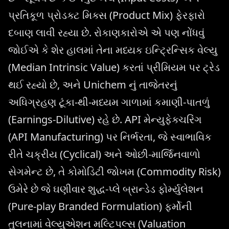
પ્રતિકૂળ પ્રોડક્ટ મિક્સ (Product Mix) ફેરફારો
દબાણ લાવી રહ્યા છે. રોકાણકારોએ એ પણ નોંધવું
જોઈએ કે શેર હાલમાં તેના મધ્યક ઇન્ટ્રિન્સિક વેલ્યુ
(Median Intrinsic Value) કરતાં પ્રીમિયમ પર ટ્રેડ
થઈ રહ્યો છે, અને Unichem નું તાજેતરનું
અધિગ્રહણ ટૂંકા-થી-મધ્યમ ગાળામાં કમાણી-પાતળું
(Earnings-Dilutive) રહે છે. API મેન્યુફેક્ચરિંગ
(API Manufacturing) પર નિર્ભરતા, જે સ્વાભાવિક
રીતે ચક્રીય (Cyclical) અને ઓછી-માર્જિનવાળો
સેગમેન્ટ છે, તે કોમોડિટી જોખમ (Commodity Risk)
ઉમેરે છે જે ઘણીવાર શુદ્ધ-પ્લે બ્રાન્ડેડ ફોર્મ્યુલેશન
(Pure-play Branded Formulation) ફર્મોની
તુલનામાં વેલ્યુએશન મલ્ટિપલ્સ (Valuation