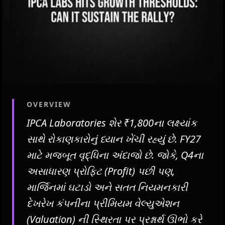
OVERVIEW
IPCA Laboratories શેર ₹1,800ના લક્ષ્યાંક
સાથે રોકાણકારોનું ધ્યાન ખેંચી રહ્યું છે. FY27
માટે મજબૂત વૃદ્ધિના અંદાજો છે. જોકે, Q4ના
અસાધારણ પ્રોફિટ (Profit) પછી પણ,
માર્જિનમાં ઘટાડો અને સતત નિયમનકારી
દેખરેખ કંપનીના પ્રીમિયમ વેલ્યુએશન
(Valuation) ની સ્થિરતા પર પ્રશ્નાર્થ ઊભો કરે