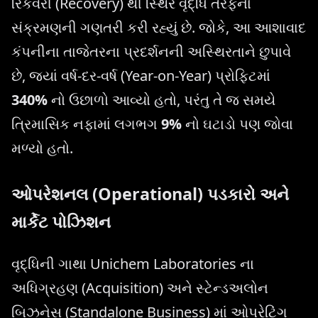
રિકવરી (Recovery) થી સ્થિર વૃદ્ધિ તરફના
સંક્રમણની ગણતરી કરી રહ્યું છે. જોકે, આ આશાવાદ
કંપનીના તાજેતરના પ્રદર્શનની અસ્થિરતાને છુપાવે
છે, જ્યાં વર્ષ-દર-વર્ષ (Year-on-Year) પ્રોફિટમાં
340%
નો ઉછાળો આવ્યો હતો, પરંતુ તે જ સમયે
ત્રિમાસિક નફામાં લગભગ
9%
નો ઘટાડો પણ જોવા
મળ્યો હતો.
ઓપરેશનલ (Operational) પડકારો અને
માર્કેટ પોઝિશન
વૃદ્ધિની ગાથા Unichem Laboratories ના
અધિગ્રહણ (Acquisition) અને સ્ટેન્ડઅલોન
બિઝનેસ (Standalone Business) માં ઓપરેટિંગ