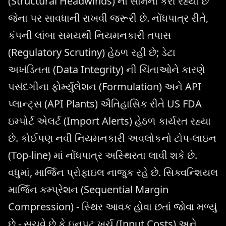
(Structural Headwinds) નો સામનો કરી રહ્યો છે
જેના પર સાવધાની રાખવી જરૂરી છે. નોંધપાત્ર રીતે,
કંપની લાંબા સમયથી નિયમનકારી તપાસ
(Regulatory Scrutiny) હેઠળ રહી છે; ડેટા
અખંડિતતા (Data Integrity) ની ચિંતાઓને કારણે
પસંદગીના ફોર્મ્યુલેશન (Formulation) અને API
પ્લાન્ટ્સ (API Plants) ઐતિહાસિક રીતે US FDA
ઇમ્પોર્ટ એલર્ટ (Import Alerts) હેઠળ કાર્યરત રહ્યા
છે. કોઈપણ નવી નિયમનકારી અવલોકનો ટોપ-લાઇન
(Top-line) માં નોંધપાત્ર અસ્થિરતા લાવી શકે છે.
વધુમાં, માર્જિન પ્રોફાઇલ નાજુક રહે છે. સિક્વન્શિયલ
માર્જિન કમ્પ્રેશન (Sequential Margin
Compression) - સ્થિર આવક હોવા છતાં જોવા મળ્યું
છે - સૂચવે છે કે ઇનપુટ ખર્ચ (Input Costs) અને