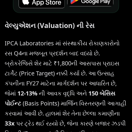
વેલ્યુએશન (Valuation) ની રેસ
IPCA Laboratories માં સંસ્થાકીય રોકાણકારોનો
રસ Q4ના મજબૂત પ્રદર્શન બાદ વધ્યો છે.
બ્રોકરેજિસે શેર માટે ₹1,800ની આસપાસ પ્રાઇસ
ટાર્ગેટ (Price Target) નક્કી કર્યા છે. આ ઉત્સાહ
કંપનીના FY27 માટેના માર્ગદર્શન પર આધારિત છે,
જેમાં
12-13%
ની આવક વૃદ્ધિ અને
150 બેસિસ
પોઈન્ટ
(Basis Points) માર્જિન વિસ્તરણની આગાહી
કરવામાં આવી છે. હાલમાં શેર તેના છેલ્લા કમાણીના
33x
પર ટ્રેડ થઈ રહ્યો છે, જેના કારણે બજાર ઝડપી