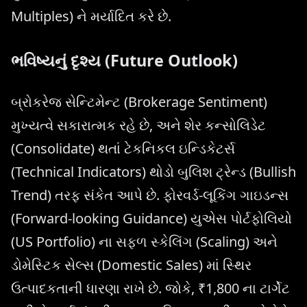
Multiples) ને મર્યાદિત કરે છે.
ભવિષ્યનું દૃશ્ય (Future Outlook)
બ્રોકરેજ સેન્ટિમેન્ટ (Brokerage Sentiment)
મુખ્યત્વે સકારાત્મક રહે છે, અને શેર કન્સોલિડેટ
(Consolidate) થતાં ટેકનિકલ ઇન્ડિકેટર્સ
(Technical Indicators) થોડો બુલિશ ટ્રેન્ડ (Bullish
Trend) તરફ સંકેત આપે છે. ફોરવર્ડ-લૂકિંગ ગાઇડન્સ
(Forward-looking Guidance) યુએસ પોર્ટફોલિયો
(US Portfolio) ના સફળ સ્કેલિંગ (Scaling) અને
ડોમેસ્ટિક સેલ્સ (Domestic Sales) માં સ્થિર
ઉત્પાદકતાની ધારણા રાખે છે. જોકે, ₹1,800 ના ટાર્ગેટ