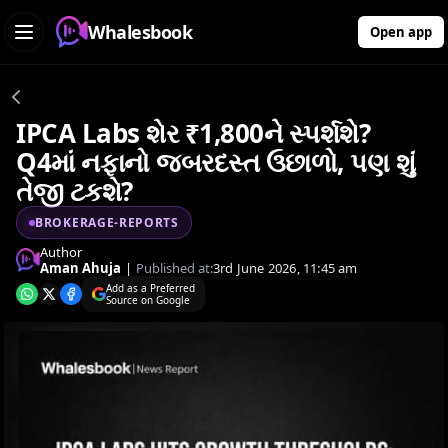
Whalesbook
Open app
IPCA Labs શેર ₹1,800ને સ્પર્શશે?
Q4માં નફાનો જબરદસ્ત ઉછાળો, પણ શું
તેજી ટકશે?
BROKERAGE-REPORTS
Author
Aman Ahuja
|
Published at:
3rd June 2026, 11:45 am
Add as a Preferred
Source on Google