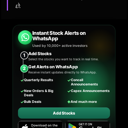
છે.
Instant Stock Alerts on
WhatsApp
Used by 10,000+ active investors
Add Stocks
1
Select the stocks you want to track in real time.
Get Alerts on WhatsApp
2
Receive instant updates directly to WhatsApp.
✓
✓
Quarterly Results
Concall
Announcements
✓
✓
New Orders & Big
Capex Announcements
Deals
✓
✦
Bulk Deals
And much more
Add Stocks