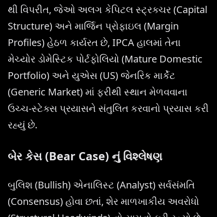
થી વિપરીત, જેઓ અલગ કેપિટલ સ્ટ્રક્ચર (Capital
Structure) અને માર્જિન પ્રોફાઇલ (Margin
Profiles) હેઠળ કાર્યરત છે, IPCA હાલમાં તેના
મેચ્યોર ડોમેસ્ટિક પોર્ટફોલિયો (Mature Domestic
Portfolio) અને યુએસ (US) જેનરિક માર્કેટ
(Generic Market) માં ફરીથી સ્થાન મેળવવાના
ઉચ્ચ-સ્ટેક્સ પ્રયાસને સંતુલિત કરવાનો પ્રયાસ કરી
રહ્યું છે.
બેર કેસ (Bear Case) નું વિશ્લેષણ
બુલિશ (Bullish) એનાલિસ્ટ (Analyst) સર્વસંમતિ
(Consensus) હોવા છતાં, શેર માળખાકીય અવરોધો